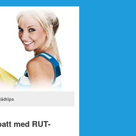
tädtips
abatt med RUT-