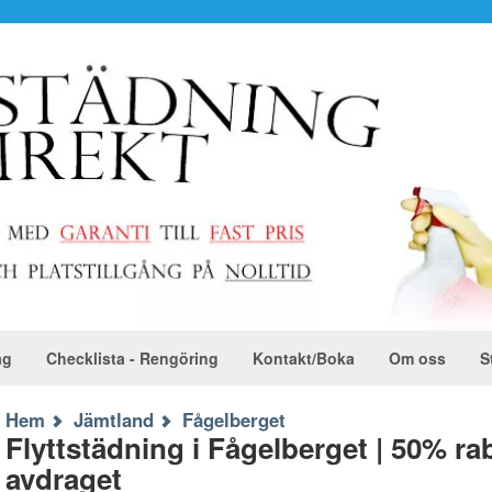
ag
Checklista - Rengöring
Kontakt/Boka
Om oss
S
Hem
Jämtland
Fågelberget
Flyttstädning i Fågelberget | 50% r
avdraget