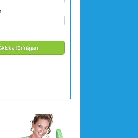
m
Skicka förfrågan