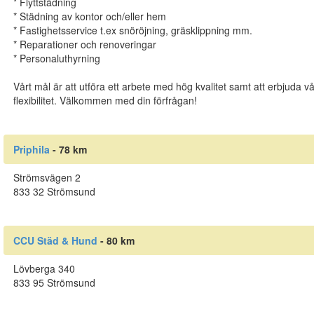
* Flyttstädning
* Städning av kontor och/eller hem
* Fastighetsservice t.ex snöröjning, gräsklippning mm.
* Reparationer och renoveringar
* Personaluthyrning
Vårt mål är att utföra ett arbete med hög kvalitet samt att erbjuda 
flexibilitet. Välkommen med din förfrågan!
Priphila
- 78 km
Strömsvägen 2
833 32 Strömsund
CCU Städ & Hund
- 80 km
Lövberga 340
833 95 Strömsund