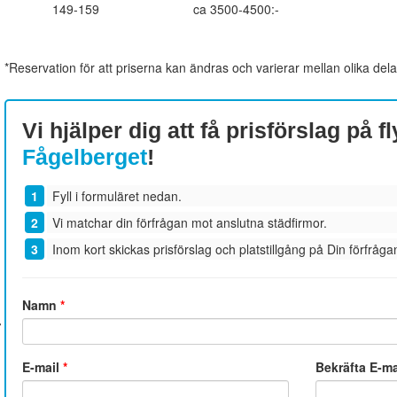
149-159
ca 3500-4500:-
*Reservation för att priserna kan ändras och varierar mellan olika dela
Vi hjälper dig att få prisförslag på fl
Fågelberget
!
Fyll i formuläret nedan.
Vi matchar din förfrågan mot anslutna städfirmor.
Inom kort skickas prisförslag och platstillgång på Din förfrågan
Namn
*
E-mail
*
Bekräfta E-m