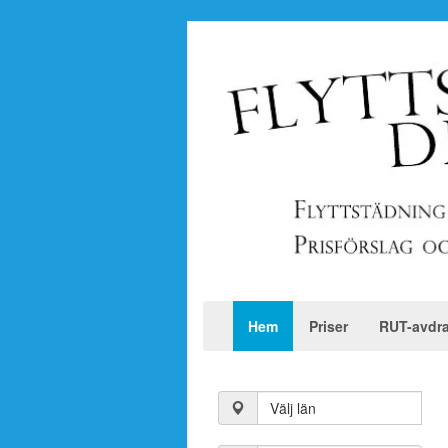
Hem
Priser
RUT-avdr
Välj län