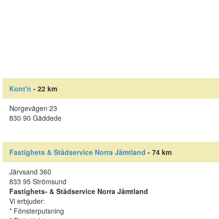
Kont'n
- 22 km
Norgevägen 23
830 90 Gäddede
Fastighets & Städservice Norra Jämtland
- 74 km
Järvsand 360
833 95 Strömsund
Fastighets- & Städservice Norra Jämtland
Vi erbjuder:
* Fönsterputsning