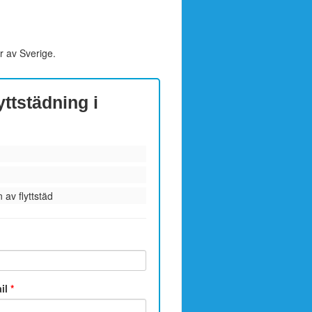
r av Sverige.
yttstädning i
 av flyttstäd
ail
*