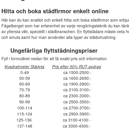
Hitta och boka städfirmor enkelt online
Här kan du kan snabbt och enkelt hitta och boka städfirmor som erbju
Fågelberget som har erfarenhet av varje rengöringsteknik du kan tänka
av yttersta vikt, speciellt i städbranschen. En flyttstädare måste veta h
och smuts samt hur man använder alla typer av städutrustning.
Ungefärliga flyttstädningspriser
Fyll i formuläret nedan för att få exakt pris och information
Kvadratmeter Städyta
Pris efter 50% RUT-avdrag
0-49
ca 1500-2500:-
50-59
ca 1650-2650:-
60-69
ca 1900-2900:-
70-79
ca 2100-3100:-
80-89
ca 2300-3300:-
90-99
ca 2500-3500:-
100-114
ca 2700-3700:-
115-124
ca 2900-3900:-
125-136
ca 3100-4100:-
137-148
ca 3300-4300:-