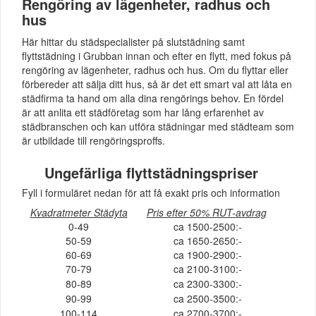
Rengöring av lägenheter, radhus och
hus
Här hittar du städspecialister på slutstädning samt
flyttstädning i Grubban innan och efter en flytt, med fokus på
rengöring av lägenheter, radhus och hus. Om du flyttar eller
förbereder att sälja ditt hus, så är det ett smart val att låta en
städfirma ta hand om alla dina rengörings behov. En fördel
är att anlita ett städföretag som har lång erfarenhet av
städbranschen och kan utföra städningar med städteam som
är utbildade till rengöringsproffs.
Ungefärliga flyttstädningspriser
Fyll i formuläret nedan för att få exakt pris och information
Kvadratmeter Städyta
Pris efter 50% RUT-avdrag
0-49
ca 1500-2500:-
50-59
ca 1650-2650:-
60-69
ca 1900-2900:-
70-79
ca 2100-3100:-
80-89
ca 2300-3300:-
90-99
ca 2500-3500:-
100-114
ca 2700-3700:-