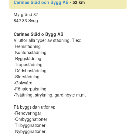
Carinas Städ och Bygg AB
- 52 km
Myrgränd 87
842 33 Sveg
Carinas Städ o Bygg AB
Vi utför alla typer av städning. T.ex:
-Hemstädning
-Kontorsstädning
-Byggstädning
-Trappstädning
-Dödsbostädning
-Storstädning
-Golvvård
-Fönsterputsning
-Tvättning, strykning, gardinbyte m.m.
På byggsidan utför vi:
-Renoveringar
-Ombyggnationer
-Tillbyggnationer
-Nybyggnationer