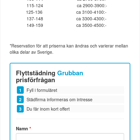
115-124
ca 2900-3900:-
125-136
ca 3100-4100:-
137-148
ca 3300-4300:-
149-159
ca 3500-4500:-
*Reservation för att priserna kan ändras och varierar mellan
olika delar av Sverige.
Flyttstädning
Grubban
prisförfrågan
Fyll i formuläret
Städfirma informeras om intresse
Du får inom kort offert
Namn
*