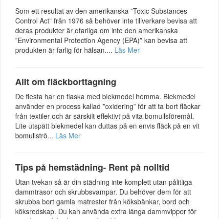
Som ett resultat av den amerikanska ”Toxic Substances
Control Act” från 1976 så behöver inte tillverkare bevisa att
deras produkter är ofarliga om inte den amerikanska
”Environmental Protection Agency (EPA)” kan bevisa att
produkten är farlig för hälsan....
Läs Mer
Allt om fläckborttagning
De flesta har en flaska med blekmedel hemma. Blekmedel
använder en process kallad ”oxidering” för att ta bort fläckar
från textiler och är särskilt effektivt på vita bomullsföremål.
Lite utspätt blekmedel kan duttas på en envis fläck på en vit
bomullströ...
Läs Mer
Tips på hemstädning- Rent på nolltid
Utan tvekan så är din städning inte komplett utan pålitliga
dammtrasor och skrubbsvampar. Du behöver dem för att
skrubba bort gamla matrester från köksbänkar, bord och
köksredskap. Du kan använda extra långa dammvippor för