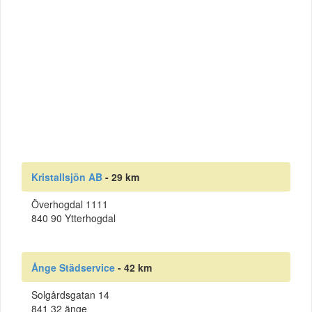
Kristallsjön AB
- 29 km
Överhogdal 1111
840 90 Ytterhogdal
Ånge Städservice
- 42 km
Solgårdsgatan 14
841 32 änge