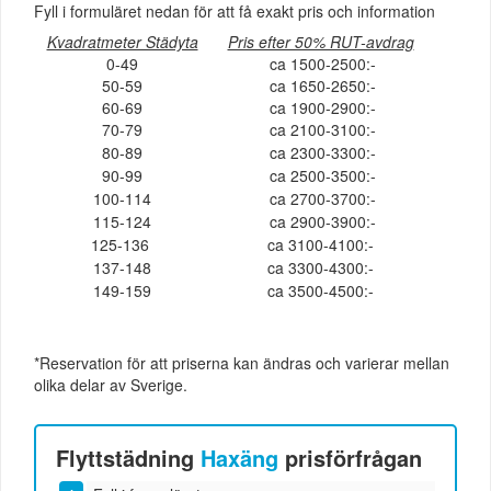
Fyll i formuläret nedan för att få exakt pris och information
Kvadratmeter Städyta
Pris efter 50% RUT-avdrag
0-49
ca 1500-2500:-
50-59
ca 1650-2650:-
60-69
ca 1900-2900:-
70-79
ca 2100-3100:-
80-89
ca 2300-3300:-
90-99
ca 2500-3500:-
100-114
ca 2700-3700:-
115-124
ca 2900-3900:-
125-136
ca 3100-4100:-
137-148
ca 3300-4300:-
149-159
ca 3500-4500:-
*Reservation för att priserna kan ändras och varierar mellan
olika delar av Sverige.
Flyttstädning
Haxäng
prisförfrågan