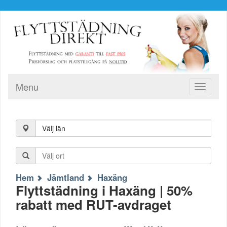
Menu
Toggle
navigati
Välj län
Hem
Jämtland
Haxäng
Flyttstädning i Haxäng | 50%
rabatt med RUT-avdraget