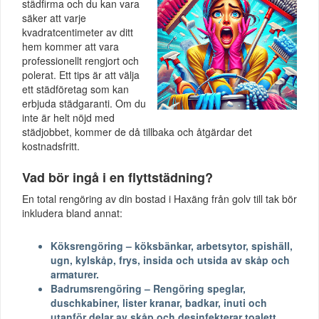
städfirma och du kan vara
säker att varje
kvadratcentimeter av ditt
hem kommer att vara
professionellt rengjort och
polerat. Ett tips är att välja
ett städföretag som kan
erbjuda städgaranti. Om du
inte är helt nöjd med
städjobbet, kommer de då tillbaka och åtgärdar det
kostnadsfritt.
Vad bör ingå i en flyttstädning?
En total rengöring av din bostad i Haxäng från golv till tak bör
inkludera bland annat:
Köksrengöring – köksbänkar, arbetsytor, spishäll,
ugn, kylskåp, frys, insida och utsida av skåp och
armaturer.
Badrumsrengöring – Rengöring speglar,
duschkabiner, lister kranar, badkar, inuti och
utanför delar av skåp och desinfekterar toalett.