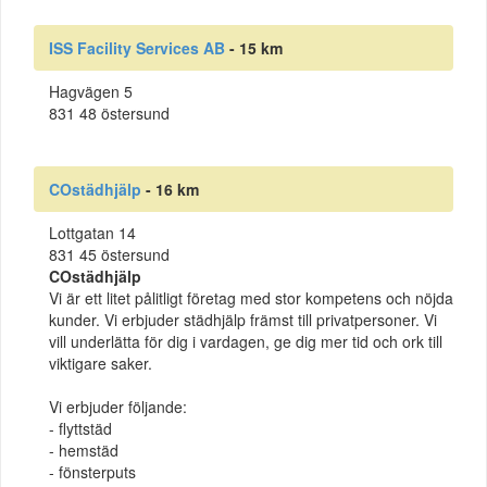
ISS Facility Services AB
- 15 km
Hagvägen 5
831 48 östersund
COstädhjälp
- 16 km
Lottgatan 14
831 45 östersund
COstädhjälp
Vi är ett litet pålitligt företag med stor kompetens och nöjda
kunder. Vi erbjuder städhjälp främst till privatpersoner. Vi
vill underlätta för dig i vardagen, ge dig mer tid och ork till
viktigare saker.
Vi erbjuder följande:
- flyttstäd
- hemstäd
- fönsterputs