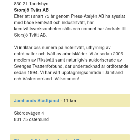
830 21 Tandsbyn
Storsjö Tvätt AB
Efter att i snart 75 år genom Press-Ateljén AB ha sysslat
med både kemtvätt och industritvätt, har
kemtvättsverksamheten sålts och namnet har ändrats till
Storsjö Tvätt AB.
Vi inriktar oss numera på hotelltvätt, uthyrning av
entrémattor och tvätt av arbetskläder. Vi är sedan 2006
medlem av Rikstvätt samt naturligtvis auktoriserade av
Sveriges Tvätteriförbund, där undertecknad är ordförande
sedan 1994. Vi har vårt upptagningsområde i Jämtland
och Västernorrland. Välkommen!
Jämtlands Städtjänst
- 11 km
Skördevägen 4
831 75 östersund