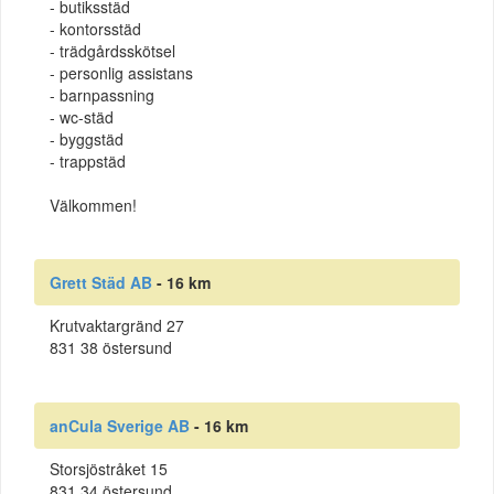
- butiksstäd
- kontorsstäd
- trädgårdsskötsel
- personlig assistans
- barnpassning
- wc-städ
- byggstäd
- trappstäd
Välkommen!
Grett Städ AB
- 16 km
Krutvaktargränd 27
831 38 östersund
anCula Sverige AB
- 16 km
Storsjöstråket 15
831 34 östersund