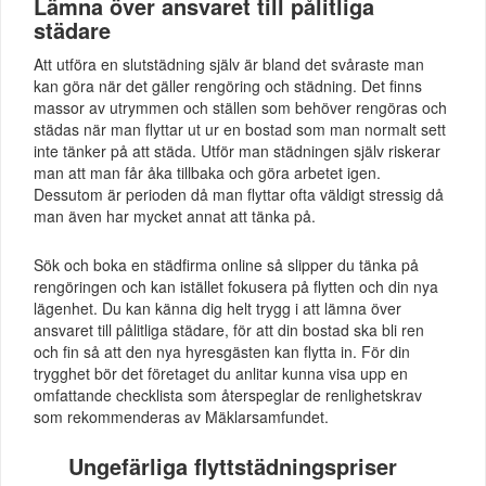
Lämna över ansvaret till pålitliga
städare
Att utföra en slutstädning själv är bland det svåraste man
kan göra när det gäller rengöring och städning. Det finns
massor av utrymmen och ställen som behöver rengöras och
städas när man flyttar ut ur en bostad som man normalt sett
inte tänker på att städa. Utför man städningen själv riskerar
man att man får åka tillbaka och göra arbetet igen.
Dessutom är perioden då man flyttar ofta väldigt stressig då
man även har mycket annat att tänka på.
Sök och boka en städfirma online så slipper du tänka på
rengöringen och kan istället fokusera på flytten och din nya
lägenhet. Du kan känna dig helt trygg i att lämna över
ansvaret till pålitliga städare, för att din bostad ska bli ren
och fin så att den nya hyresgästen kan flytta in. För din
trygghet bör det företaget du anlitar kunna visa upp en
omfattande checklista som återspeglar de renlighetskrav
som rekommenderas av Mäklarsamfundet.
Ungefärliga flyttstädningspriser