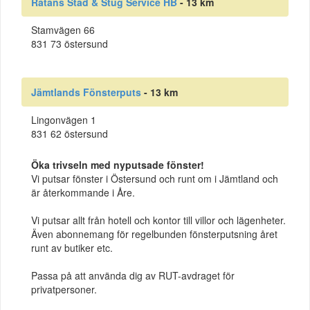
Rätans Städ & Stug Service HB
- 13 km
Stamvägen 66
831 73 östersund
Jämtlands Fönsterputs
- 13 km
Lingonvägen 1
831 62 östersund
Öka trivseln med nyputsade fönster!
Vi putsar fönster i Östersund och runt om i Jämtland och
är återkommande i Åre.
Vi putsar allt från hotell och kontor till villor och lägenheter.
Även abonnemang för regelbunden fönsterputsning året
runt av butiker etc.
Passa på att använda dig av RUT-avdraget för
privatpersoner.