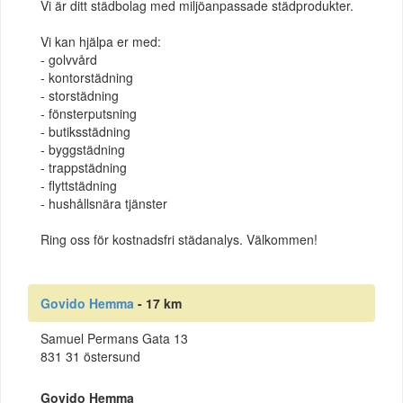
Vi är ditt städbolag med miljöanpassade städprodukter.
Vi kan hjälpa er med:
- golvvård
- kontorstädning
- storstädning
- fönsterputsning
- butiksstädning
- byggstädning
- trappstädning
- flyttstädning
- hushållsnära tjänster
Ring oss för kostnadsfri städanalys. Välkommen!
Govido Hemma
- 17 km
Samuel Permans Gata 13
831 31 östersund
Govido Hemma