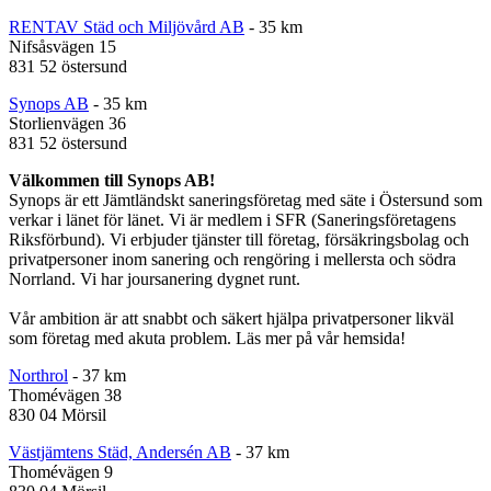
RENTAV Städ och Miljövård AB
- 35 km
Nifsåsvägen 15
831 52 östersund
Synops AB
- 35 km
Storlienvägen 36
831 52 östersund
Välkommen till Synops AB!
Synops är ett Jämtländskt saneringsföretag med säte i Östersund som
verkar i länet för länet. Vi är medlem i SFR (Saneringsföretagens
Riksförbund). Vi erbjuder tjänster till företag, försäkringsbolag och
privatpersoner inom sanering och rengöring i mellersta och södra
Norrland. Vi har joursanering dygnet runt.
Vår ambition är att snabbt och säkert hjälpa privatpersoner likväl
som företag med akuta problem. Läs mer på vår hemsida!
Northrol
- 37 km
Thomévägen 38
830 04 Mörsil
Västjämtens Städ, Andersén AB
- 37 km
Thomévägen 9