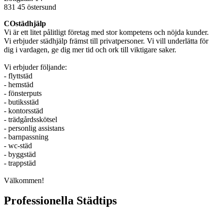
831 45 östersund
COstädhjälp
Vi är ett litet pålitligt företag med stor kompetens och nöjda kunder.
Vi erbjuder städhjälp främst till privatpersoner. Vi vill underlätta för
dig i vardagen, ge dig mer tid och ork till viktigare saker.
Vi erbjuder följande:
- flyttstäd
- hemstäd
- fönsterputs
- butiksstäd
- kontorsstäd
- trädgårdsskötsel
- personlig assistans
- barnpassning
- wc-städ
- byggstäd
- trappstäd
Välkommen!
Professionella Städtips