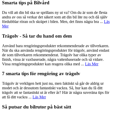
Smarta tips på Bilvård
Du vill att din bil ska se sprillans ny ut va? Om du är som de flesta
andra av oss så verkar det säkert som att din bil lite nu och då själv
fördubblar röran och skräpet i bilen. Men, det finns några bra ...
Läs
Mer
Trägolv - Så tar du hand om dem
Använd bara rengöringsprodukter rekommenderade av tillverkaren.
När du ska använda rengöringsprodukter för trägolv, använd endast
de som tillverkaren rekommenderat. Trägolv har olika typer av
finish, vissa är vaxbaserade, några vattenbaserade och så vidare.
Vissa rengöringsprodukter kan reagera olika med ...
Läs Mer
7 smarta tips för rengöring av trägolv
Trägolv är verkligen hett just nu, men faktiskt så går de aldrig ur
modet och är dessutom fantastiskt vackra. Så, hur kan du få ditt
trägolv att se fantastiskt ut år efter år? Här är några suveräna tips för
att få ditt vackra ...
Läs Mer
Så putsar du bilrutor på bäst sätt