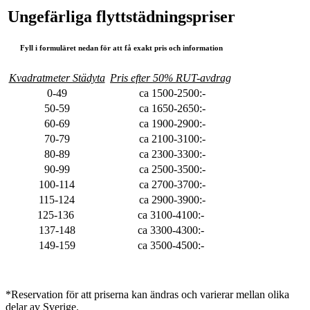
Ungefärliga flyttstädningspriser
Fyll i formuläret nedan för att få exakt pris och information
Kvadratmeter Städyta
Pris efter 50% RUT-avdrag
0-49
ca 1500-2500:-
50-59
ca 1650-2650:-
60-69
ca 1900-2900:-
70-79
ca 2100-3100:-
80-89
ca 2300-3300:-
90-99
ca 2500-3500:-
100-114
ca 2700-3700:-
115-124
ca 2900-3900:-
125-136
ca 3100-4100:-
137-148
ca 3300-4300:-
149-159
ca 3500-4500:-
*Reservation för att priserna kan ändras och varierar mellan olika
delar av Sverige.