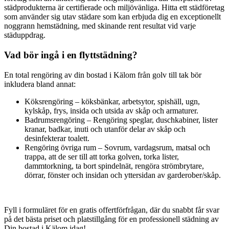
städprodukterna är certifierade och miljövänliga. Hitta ett städföretag
som använder sig utav städare som kan erbjuda dig en exceptionellt
noggrann hemstädning, med skinande rent resultat vid varje
städuppdrag.
Vad bör ingå i en flyttstädning?
En total rengöring av din bostad i Kälom från golv till tak bör
inkludera bland annat:
Köksrengöring – köksbänkar, arbetsytor, spishäll, ugn,
kylskåp, frys, insida och utsida av skåp och armaturer.
Badrumsrengöring – Rengöring speglar, duschkabiner, lister
kranar, badkar, inuti och utanför delar av skåp och
desinfekterar toalett.
Rengöring övriga rum – Sovrum, vardagsrum, matsal och
trappa, att de ser till att torka golven, torka lister,
dammtorkning, ta bort spindelnät, rengöra strömbrytare,
dörrar, fönster och insidan och yttersidan av garderober/skåp.
Fyll i formuläret för en gratis offertförfrågan, där du snabbt får svar
på det bästa priset och platstillgång för en professionell städning av
Din bostad i Kälom idag!