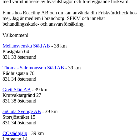
med varmt intresse av livsstilsfrågor och förebyggande friskvård.
Finns hos Reacting AB och du kan använda din Friskvårdcheck hos
mej. Jag är medlem i branchorg. SFKM och innehar
behandlingsskade- och ansvarsförsäkring.
Välkommen!
Mellansvenska Städ AB
- 38 km
Prästgatan 64
831 33 östersund
Thomas Salomonsson Städ AB
- 39 km
Rådhusgatan 76
831 34 östersund
Grett Städ AB
- 39 km
Krutvaktargränd 27
831 38 östersund
anCula Sverige AB
- 39 km
Storsjöstråket 15
831 34 östersund
COstädhjälp
- 39 km
Lottgatan 14