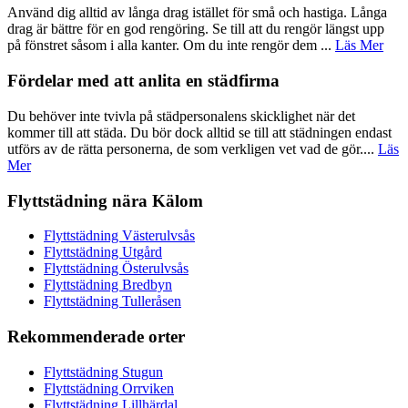
Använd dig alltid av långa drag istället för små och hastiga. Långa
drag är bättre för en god rengöring. Se till att du rengör längst upp
på fönstret såsom i alla kanter. Om du inte rengör dem ...
Läs Mer
Fördelar med att anlita en städfirma
Du behöver inte tvivla på städpersonalens skicklighet när det
kommer till att städa. Du bör dock alltid se till att städningen endast
utförs av de rätta personerna, de som verkligen vet vad de gör....
Läs
Mer
Flyttstädning nära Kälom
Flyttstädning Västerulvsås
Flyttstädning Utgård
Flyttstädning Österulvsås
Flyttstädning Bredbyn
Flyttstädning Tulleråsen
Rekommenderade orter
Flyttstädning Stugun
Flyttstädning Orrviken
Flyttstädning Lillhärdal