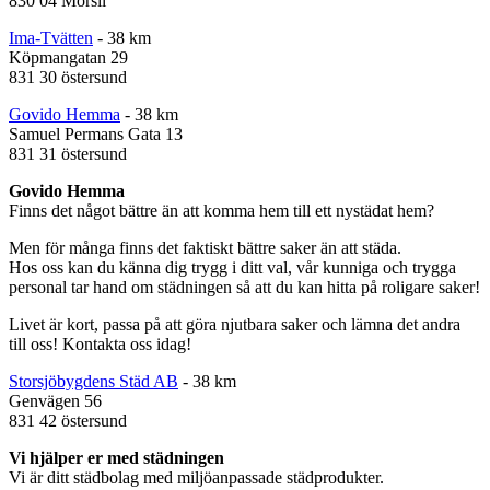
830 04 Mörsil
Ima-Tvätten
- 38 km
Köpmangatan 29
831 30 östersund
Govido Hemma
- 38 km
Samuel Permans Gata 13
831 31 östersund
Govido Hemma
Finns det något bättre än att komma hem till ett nystädat hem?
Men för många finns det faktiskt bättre saker än att städa.
Hos oss kan du känna dig trygg i ditt val, vår kunniga och trygga
personal tar hand om städningen så att du kan hitta på roligare saker!
Livet är kort, passa på att göra njutbara saker och lämna det andra
till oss! Kontakta oss idag!
Storsjöbygdens Städ AB
- 38 km
Genvägen 56
831 42 östersund
Vi hjälper er med städningen
Vi är ditt städbolag med miljöanpassade städprodukter.