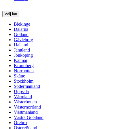
Välj län
Blekinge
Dalarna
Gotland
Gävleborg
Halland
Jämtland
Jönköping
Kalmar
Kronoberg
Norrbotten
Skåne
Stockholm
Södermanland
Uppsala
Värmland
Västerbotten
Västernorrland
Västmanland
Västra Götaland
Örebro
Östergötland