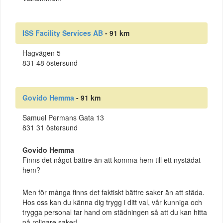
ISS Facility Services AB
- 91 km
Hagvägen 5
831 48 östersund
Govido Hemma
- 91 km
Samuel Permans Gata 13
831 31 östersund
Govido Hemma
Finns det något bättre än att komma hem till ett nystädat
hem?
Men för många finns det faktiskt bättre saker än att städa.
Hos oss kan du känna dig trygg i ditt val, vår kunniga och
trygga personal tar hand om städningen så att du kan hitta
på roligare saker!