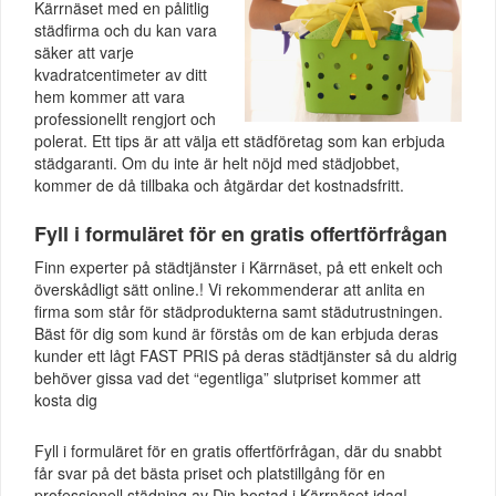
Kärrnäset med en pålitlig
städfirma och du kan vara
säker att varje
kvadratcentimeter av ditt
hem kommer att vara
professionellt rengjort och
polerat. Ett tips är att välja ett städföretag som kan erbjuda
städgaranti. Om du inte är helt nöjd med städjobbet,
kommer de då tillbaka och åtgärdar det kostnadsfritt.
Fyll i formuläret för en gratis offertförfrågan
Finn experter på städtjänster i Kärrnäset, på ett enkelt och
överskådligt sätt online.! Vi rekommenderar att anlita en
firma som står för städprodukterna samt städutrustningen.
Bäst för dig som kund är förstås om de kan erbjuda deras
kunder ett lågt FAST PRIS på deras städtjänster så du aldrig
behöver gissa vad det “egentliga” slutpriset kommer att
kosta dig
Fyll i formuläret för en gratis offertförfrågan, där du snabbt
får svar på det bästa priset och platstillgång för en
professionell städning av Din bostad i Kärrnäset idag!