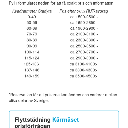
Fyll i formuläret nedan för att få exakt pris och information
Kvadratmeter Städyta
Pris efter 50% RUT-avdrag
0-49
ca 1500-2500:-
50-59
ca 1650-2650:-
60-69
ca 1900-2900:-
70-79
ca 2100-3100:-
80-89
ca 2300-3300:-
90-99
ca 2500-3500:-
100-114
ca 2700-3700:-
115-124
ca 2900-3900:-
125-136
ca 3100-4100:-
137-148
ca 3300-4300:-
149-159
ca 3500-4500:-
*Reservation för att priserna kan ändras och varierar mellan
olika delar av Sverige.
Flyttstädning
Kärrnäset
prisförfrågan