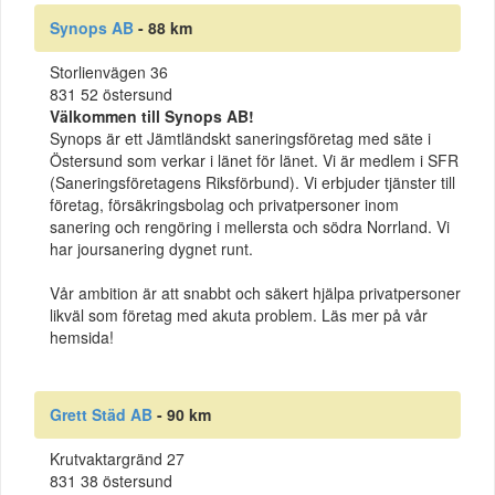
Synops AB
- 88 km
Storlienvägen 36
831 52 östersund
Välkommen till Synops AB!
Synops är ett Jämtländskt saneringsföretag med säte i
Östersund som verkar i länet för länet. Vi är medlem i SFR
(Saneringsföretagens Riksförbund). Vi erbjuder tjänster till
företag, försäkringsbolag och privatpersoner inom
sanering och rengöring i mellersta och södra Norrland. Vi
har joursanering dygnet runt.
Vår ambition är att snabbt och säkert hjälpa privatpersoner
likväl som företag med akuta problem. Läs mer på vår
hemsida!
Grett Städ AB
- 90 km
Krutvaktargränd 27
831 38 östersund