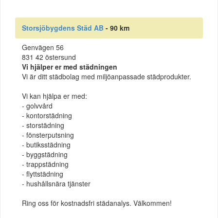
Storsjöbygdens Städ AB
- 90 km
Genvägen 56
831 42 östersund
Vi hjälper er med städningen
Vi är ditt städbolag med miljöanpassade städprodukter.
Vi kan hjälpa er med:
- golvvård
- kontorstädning
- storstädning
- fönsterputsning
- butiksstädning
- byggstädning
- trappstädning
- flyttstädning
- hushållsnära tjänster
Ring oss för kostnadsfri städanalys. Välkommen!