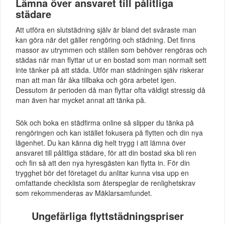
Lämna över ansvaret till pålitliga
städare
Att utföra en slutstädning själv är bland det svåraste man
kan göra när det gäller rengöring och städning. Det finns
massor av utrymmen och ställen som behöver rengöras och
städas när man flyttar ut ur en bostad som man normalt sett
inte tänker på att städa. Utför man städningen själv riskerar
man att man får åka tillbaka och göra arbetet igen.
Dessutom är perioden då man flyttar ofta väldigt stressig då
man även har mycket annat att tänka på.
Sök och boka en städfirma online så slipper du tänka på
rengöringen och kan istället fokusera på flytten och din nya
lägenhet. Du kan känna dig helt trygg i att lämna över
ansvaret till pålitliga städare, för att din bostad ska bli ren
och fin så att den nya hyresgästen kan flytta in. För din
trygghet bör det företaget du anlitar kunna visa upp en
omfattande checklista som återspeglar de renlighetskrav
som rekommenderas av Mäklarsamfundet.
Ungefärliga flyttstädningspriser