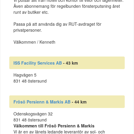
Även abonnemang för regelbunden fönsterputsning året
runt av butiker etc.
Passa på att använda dig av RUT-avdraget för
privatpersoner.
Välkommen / Kenneth
ISS Facility Services AB
- 43 km
Hagvägen 5
831 48 östersund
Frösö Persienn & Markis AB
- 44 km
Odenskogsvägen 32
831 48 östersund
Välkommen till Frösö Persienn & Markis
Vi är en av länets ledande leverantör av sol- och