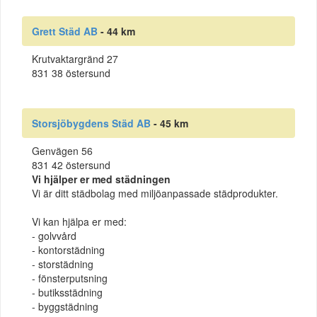
Grett Städ AB
- 44 km
Krutvaktargränd 27
831 38 östersund
Storsjöbygdens Städ AB
- 45 km
Genvägen 56
831 42 östersund
Vi hjälper er med städningen
Vi är ditt städbolag med miljöanpassade städprodukter.
Vi kan hjälpa er med:
- golvvård
- kontorstädning
- storstädning
- fönsterputsning
- butiksstädning
- byggstädning