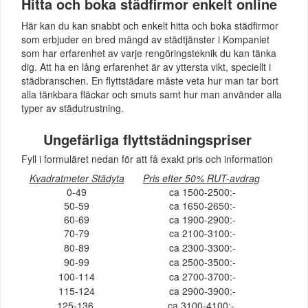
Hitta och boka städfirmor enkelt online
Här kan du kan snabbt och enkelt hitta och boka städfirmor
som erbjuder en bred mängd av städtjänster i Kompaniet
som har erfarenhet av varje rengöringsteknik du kan tänka
dig. Att ha en lång erfarenhet är av yttersta vikt, speciellt i
städbranschen. En flyttstädare måste veta hur man tar bort
alla tänkbara fläckar och smuts samt hur man använder alla
typer av städutrustning.
Ungefärliga flyttstädningspriser
Fyll i formuläret nedan för att få exakt pris och information
Kvadratmeter Städyta
Pris efter 50% RUT-avdrag
0-49
ca 1500-2500:-
50-59
ca 1650-2650:-
60-69
ca 1900-2900:-
70-79
ca 2100-3100:-
80-89
ca 2300-3300:-
90-99
ca 2500-3500:-
100-114
ca 2700-3700:-
115-124
ca 2900-3900:-
125-136
ca 3100-4100:-