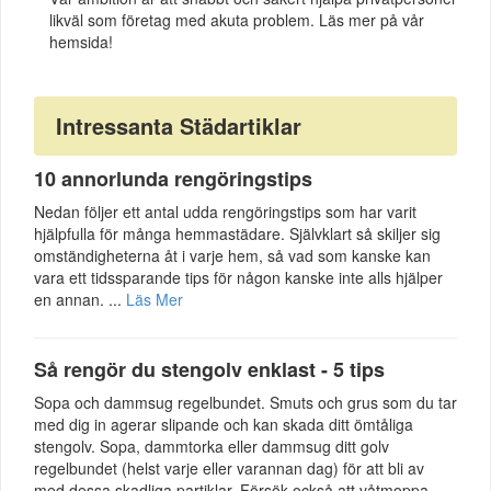
likväl som företag med akuta problem. Läs mer på vår
hemsida!
Intressanta Städartiklar
10 annorlunda rengöringstips
Nedan följer ett antal udda rengöringstips som har varit
hjälpfulla för många hemmastädare. Självklart så skiljer sig
omständigheterna åt i varje hem, så vad som kanske kan
vara ett tidssparande tips för någon kanske inte alls hjälper
en annan. ...
Läs Mer
Så rengör du stengolv enklast - 5 tips
Sopa och dammsug regelbundet. Smuts och grus som du tar
med dig in agerar slipande och kan skada ditt ömtåliga
stengolv. Sopa, dammtorka eller dammsug ditt golv
regelbundet (helst varje eller varannan dag) för att bli av
med dessa skadliga partiklar. Försök också att våtmoppa ...