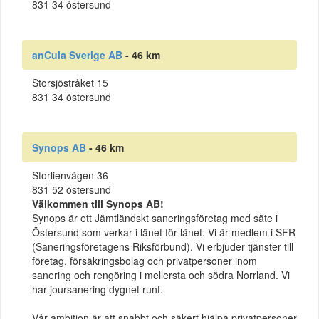
831 34 östersund
anCula Sverige AB
- 46 km
Storsjöstråket 15
831 34 östersund
Synops AB
- 46 km
Storlienvägen 36
831 52 östersund
Välkommen till Synops AB!
Synops är ett Jämtländskt saneringsföretag med säte i
Östersund som verkar i länet för länet. Vi är medlem i SFR
(Saneringsföretagens Riksförbund). Vi erbjuder tjänster till
företag, försäkringsbolag och privatpersoner inom
sanering och rengöring i mellersta och södra Norrland. Vi
har joursanering dygnet runt.
Vår ambition är att snabbt och säkert hjälpa privatpersoner