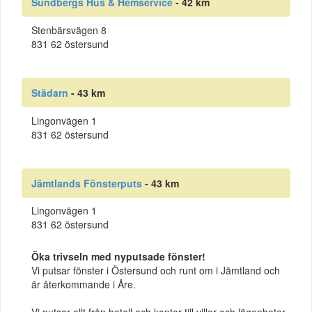
Sundbergs Hus & Hemservice
- 42 km
Stenbärsvägen 8
831 62 östersund
Städarn
- 43 km
Lingonvägen 1
831 62 östersund
Jämtlands Fönsterputs
- 43 km
Lingonvägen 1
831 62 östersund
Öka trivseln med nyputsade fönster!
Vi putsar fönster i Östersund och runt om i Jämtland och
är återkommande i Åre.
Vi putsar allt från hotell och kontor till villor och lägenheter.