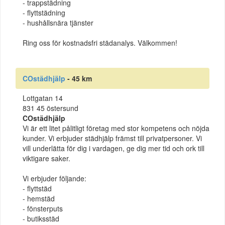
- trappstädning
- flyttstädning
- hushållsnära tjänster
Ring oss för kostnadsfri städanalys. Välkommen!
COstädhjälp
- 45 km
Lottgatan 14
831 45 östersund
COstädhjälp
Vi är ett litet pålitligt företag med stor kompetens och nöjda
kunder. Vi erbjuder städhjälp främst till privatpersoner. Vi
vill underlätta för dig i vardagen, ge dig mer tid och ork till
viktigare saker.
Vi erbjuder följande:
- flyttstäd
- hemstäd
- fönsterputs
- butiksstäd