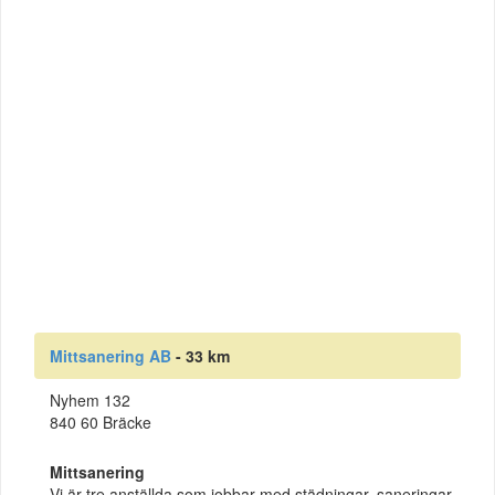
Mittsanering AB
- 33 km
Nyhem 132
840 60 Bräcke
Mittsanering
Vi är tre anställda som jobbar med städningar, saneringar