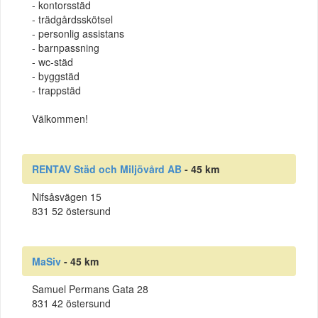
- kontorsstäd
- trädgårdsskötsel
- personlig assistans
- barnpassning
- wc-städ
- byggstäd
- trappstäd
Välkommen!
RENTAV Städ och Miljövård AB
- 45 km
Nifsåsvägen 15
831 52 östersund
MaSiv
- 45 km
Samuel Permans Gata 28
831 42 östersund