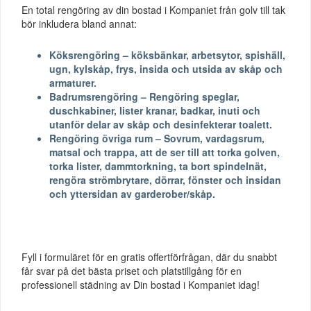
En total rengöring av din bostad i Kompaniet från golv till tak
bör inkludera bland annat:
Köksrengöring – köksbänkar, arbetsytor, spishäll,
ugn, kylskåp, frys, insida och utsida av skåp och
armaturer.
Badrumsrengöring – Rengöring speglar,
duschkabiner, lister kranar, badkar, inuti och
utanför delar av skåp och desinfekterar toalett.
Rengöring övriga rum – Sovrum, vardagsrum,
matsal och trappa, att de ser till att torka golven,
torka lister, dammtorkning, ta bort spindelnät,
rengöra strömbrytare, dörrar, fönster och insidan
och yttersidan av garderober/skåp.
Fyll i formuläret för en gratis offertförfrågan, där du snabbt
får svar på det bästa priset och platstillgång för en
professionell städning av Din bostad i Kompaniet idag!