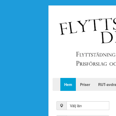
Hem
Priser
RUT-avdr
Välj län