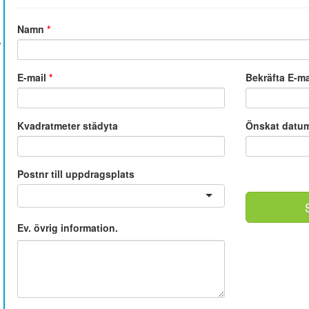
Namn
*
E-mail
*
Bekräfta E-m
Kvadratmeter städyta
Önskat datu
Postnr till uppdragsplats
Ev. övrig information.