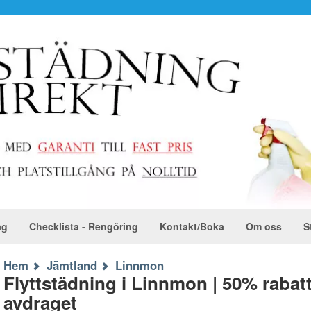
ag
Checklista - Rengöring
Kontakt/Boka
Om oss
S
Hem
Jämtland
Linnmon
Flyttstädning i Linnmon | 50% raba
avdraget