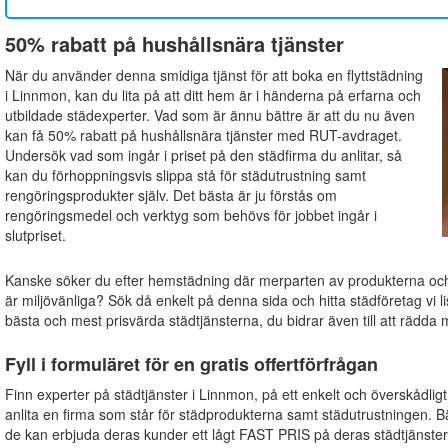
50% rabatt på hushållsnära tjänster
När du använder denna smidiga tjänst för att boka en flyttstädning
i Linnmon, kan du lita på att ditt hem är i händerna på erfarna och
utbildade städexperter. Vad som är ännu bättre är att du nu även
kan få 50% rabatt på hushållsnära tjänster med RUT-avdraget.
Undersök vad som ingår i priset på den städfirma du anlitar, så
kan du förhoppningsvis slippa stå för städutrustning samt
rengöringsprodukter själv. Det bästa är ju förstås om
rengöringsmedel och verktyg som behövs för jobbet ingår i
slutpriset.
Kanske söker du efter hemstädning där merparten av produkterna o
är miljövänliga? Sök då enkelt på denna sida och hitta städföretag vi li
bästa och mest prisvärda städtjänsterna, du bidrar även till att rädda m
Fyll i formuläret för en gratis offertförfrågan
Finn experter på städtjänster i Linnmon, på ett enkelt och överskådligt
anlita en firma som står för städprodukterna samt städutrustningen. B
de kan erbjuda deras kunder ett lågt FAST PRIS på deras städtjänster