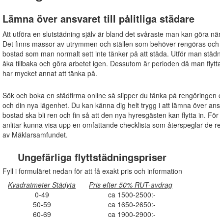
Lämna över ansvaret till pålitliga städare
Att utföra en slutstädning själv är bland det svåraste man kan göra när
Det finns massor av utrymmen och ställen som behöver rengöras och s
bostad som man normalt sett inte tänker på att städa. Utför man städn
åka tillbaka och göra arbetet igen. Dessutom är perioden då man flytta
har mycket annat att tänka på.
Sök och boka en städfirma online så slipper du tänka på rengöringen oc
och din nya lägenhet. Du kan känna dig helt trygg i att lämna över ansvare
bostad ska bli ren och fin så att den nya hyresgästen kan flytta in. För
anlitar kunna visa upp en omfattande checklista som återspeglar de
av Mäklarsamfundet.
Ungefärliga flyttstädningspriser
Fyll i formuläret nedan för att få exakt pris och information
Kvadratmeter Städyta
Pris efter 50% RUT-avdrag
0-49
ca 1500-2500:-
50-59
ca 1650-2650:-
60-69
ca 1900-2900:-