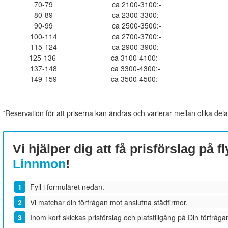
70-79
ca 2100-3100:-
80-89
ca 2300-3300:-
90-99
ca 2500-3500:-
100-114
ca 2700-3700:-
115-124
ca 2900-3900:-
125-136
ca 3100-4100:-
137-148
ca 3300-4300:-
149-159
ca 3500-4500:-
*Reservation för att priserna kan ändras och varierar mellan olika dela
Vi hjälper dig att få prisförslag på fl
Linnmon
!
Fyll i formuläret nedan.
Vi matchar din förfrågan mot anslutna städfirmor.
Inom kort skickas prisförslag och platstillgång på Din förfrågan