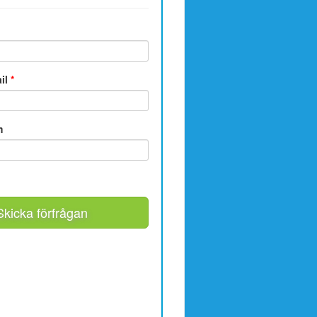
ail
*
m
Skicka förfrågan