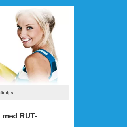
tädtips
tt med RUT-