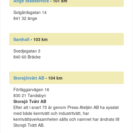
Ånge Städservice
- 101 km
Solgårdsgatan 14
841 32 änge
Samhall
- 103 km
Svedjegatan 3
840 60 Bräcke
Storsjötvätt AB
- 104 km
Förläggarvägen 16
830 21 Tandsbyn
Storsjö Tvätt AB
Efter att i snart 75 år genom Press-Ateljén AB ha sysslat
med både kemtvätt och industritvätt, har
kemtvättsverksamheten sålts och namnet har ändrats till
Storsjö Tvätt AB.