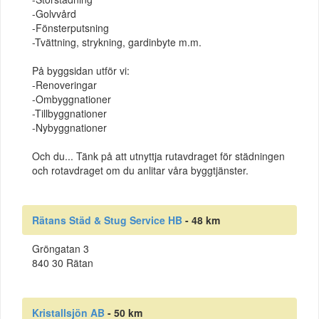
-Golvvård
-Fönsterputsning
-Tvättning, strykning, gardinbyte m.m.
På byggsidan utför vi:
-Renoveringar
-Ombyggnationer
-Tillbyggnationer
-Nybyggnationer
Och du... Tänk på att utnyttja rutavdraget för städningen
och rotavdraget om du anlitar våra byggtjänster.
Rätans Städ & Stug Service HB
- 48 km
Gröngatan 3
840 30 Rätan
Kristallsjön AB
- 50 km