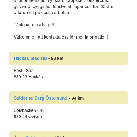
golvvård, byggstäd, fönstertätningar och har 35-års
erfarenhet på dessa arbeten.
Tänk på rutavdraget!
Välkommen att kontakta oss för mer information!
Hackås Städ HB
- 93 km
Fäste 357
830 23 Hackås
Städet.se Berg Östersund
- 94 km
Sölvbacken 643
830 24 Oviken