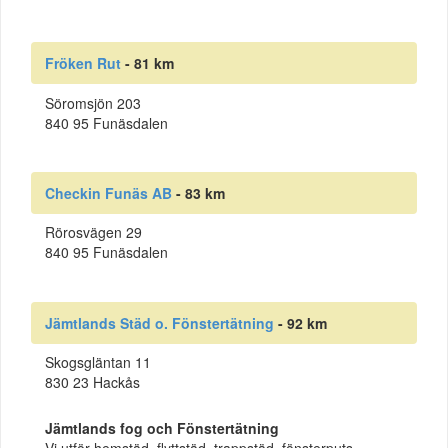
Fröken Rut
- 81 km
Söromsjön 203
840 95 Funäsdalen
Checkin Funäs AB
- 83 km
Rörosvägen 29
840 95 Funäsdalen
Jämtlands Städ o. Fönstertätning
- 92 km
Skogsgläntan 11
830 23 Hackås
Jämtlands fog och Fönstertätning
Vi utför hemstäd, flyttstäd, trappstäd, fönsterputs,