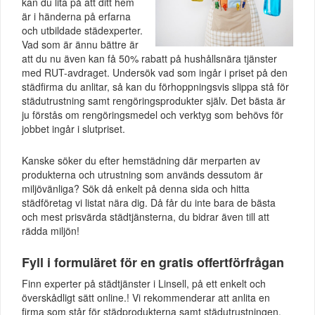
kan du lita på att ditt hem
är i händerna på erfarna
och utbildade städexperter.
Vad som är ännu bättre är
att du nu även kan få 50% rabatt på hushållsnära tjänster
med RUT-avdraget. Undersök vad som ingår i priset på den
städfirma du anlitar, så kan du förhoppningsvis slippa stå för
städutrustning samt rengöringsprodukter själv. Det bästa är
ju förstås om rengöringsmedel och verktyg som behövs för
jobbet ingår i slutpriset.
Kanske söker du efter hemstädning där merparten av
produkterna och utrustning som används dessutom är
miljövänliga? Sök då enkelt på denna sida och hitta
städföretag vi listat nära dig. Då får du inte bara de bästa
och mest prisvärda städtjänsterna, du bidrar även till att
rädda miljön!
Fyll i formuläret för en gratis offertförfrågan
Finn experter på städtjänster i Linsell, på ett enkelt och
överskådligt sätt online.! Vi rekommenderar att anlita en
firma som står för städprodukterna samt städutrustningen.