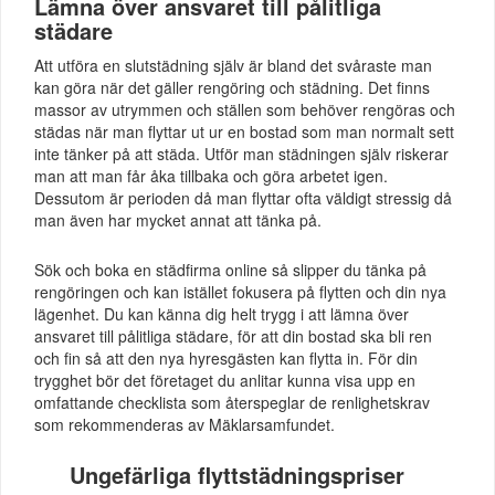
Lämna över ansvaret till pålitliga
städare
Att utföra en slutstädning själv är bland det svåraste man
kan göra när det gäller rengöring och städning. Det finns
massor av utrymmen och ställen som behöver rengöras och
städas när man flyttar ut ur en bostad som man normalt sett
inte tänker på att städa. Utför man städningen själv riskerar
man att man får åka tillbaka och göra arbetet igen.
Dessutom är perioden då man flyttar ofta väldigt stressig då
man även har mycket annat att tänka på.
Sök och boka en städfirma online så slipper du tänka på
rengöringen och kan istället fokusera på flytten och din nya
lägenhet. Du kan känna dig helt trygg i att lämna över
ansvaret till pålitliga städare, för att din bostad ska bli ren
och fin så att den nya hyresgästen kan flytta in. För din
trygghet bör det företaget du anlitar kunna visa upp en
omfattande checklista som återspeglar de renlighetskrav
som rekommenderas av Mäklarsamfundet.
Ungefärliga flyttstädningspriser