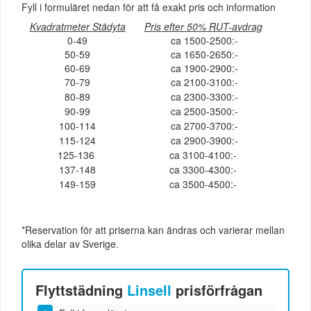
Fyll i formuläret nedan för att få exakt pris och information
Kvadratmeter Städyta
Pris efter 50% RUT-avdrag
0-49
ca 1500-2500:-
50-59
ca 1650-2650:-
60-69
ca 1900-2900:-
70-79
ca 2100-3100:-
80-89
ca 2300-3300:-
90-99
ca 2500-3500:-
100-114
ca 2700-3700:-
115-124
ca 2900-3900:-
125-136
ca 3100-4100:-
137-148
ca 3300-4300:-
149-159
ca 3500-4500:-
*Reservation för att priserna kan ändras och varierar mellan
olika delar av Sverige.
Flyttstädning
Linsell
prisförfrågan