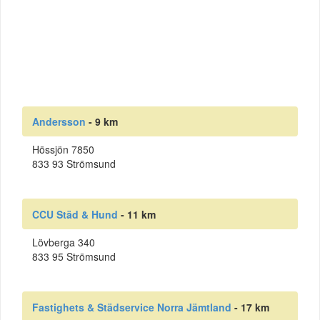
Andersson
- 9 km
Hössjön 7850
833 93 Strömsund
CCU Städ & Hund
- 11 km
Lövberga 340
833 95 Strömsund
Fastighets & Städservice Norra Jämtland
- 17 km