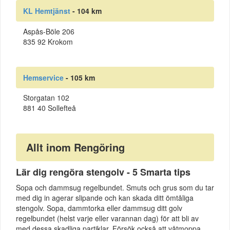
KL Hemtjänst
- 104 km
Aspås-Böle 206
835 92 Krokom
Hemservice
- 105 km
Storgatan 102
881 40 Sollefteå
Allt inom Rengöring
Lär dig rengöra stengolv - 5 Smarta tips
Sopa och dammsug regelbundet. Smuts och grus som du tar
med dig in agerar slipande och kan skada ditt ömtåliga
stengolv. Sopa, dammtorka eller dammsug ditt golv
regelbundet (helst varje eller varannan dag) för att bli av
med dessa skadliga partiklar. Försök också att våtmoppa ...