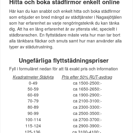
Hitta och boka städfirmor enkelt online
Här kan du kan snabbt och enkelt hitta och boka städfirmor
som erbjuder en bred mängd av städtjänster i Nagasjötjälen
som har erfarenhet av varje rengöringsteknik du kan tänka
dig. Att ha en lång erfarenhet är av yttersta vikt, speciellt i
städbranschen. En flyttstädare måste veta hur man tar bort
alla tänkbara fläckar och smuts samt hur man använder alla
typer av städutrustning.
Ungefärliga flyttstädningspriser
Fyll i formuläret nedan för att få exakt pris och information
Kvadratmeter Städyta
Pris efter 50% RUT-avdrag
0-49
ca 1500-2500:-
50-59
ca 1650-2650:-
60-69
ca 1900-2900:-
70-79
ca 2100-3100:-
80-89
ca 2300-3300:-
90-99
ca 2500-3500:-
100-114
ca 2700-3700:-
115-124
ca 2900-3900:-
125-136
ca 3100-4100:-