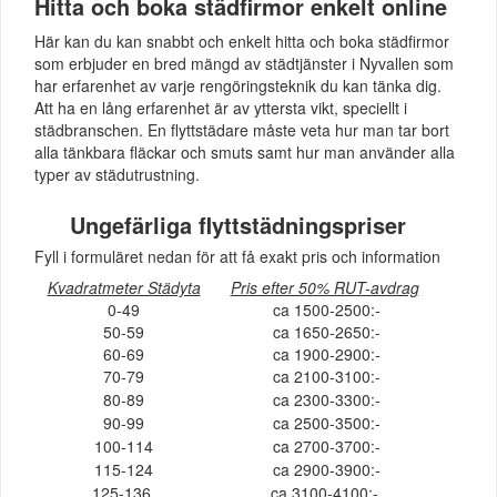
Hitta och boka städfirmor enkelt online
Här kan du kan snabbt och enkelt hitta och boka städfirmor
som erbjuder en bred mängd av städtjänster i Nyvallen som
har erfarenhet av varje rengöringsteknik du kan tänka dig.
Att ha en lång erfarenhet är av yttersta vikt, speciellt i
städbranschen. En flyttstädare måste veta hur man tar bort
alla tänkbara fläckar och smuts samt hur man använder alla
typer av städutrustning.
Ungefärliga flyttstädningspriser
Fyll i formuläret nedan för att få exakt pris och information
Kvadratmeter Städyta
Pris efter 50% RUT-avdrag
0-49
ca 1500-2500:-
50-59
ca 1650-2650:-
60-69
ca 1900-2900:-
70-79
ca 2100-3100:-
80-89
ca 2300-3300:-
90-99
ca 2500-3500:-
100-114
ca 2700-3700:-
115-124
ca 2900-3900:-
125-136
ca 3100-4100:-