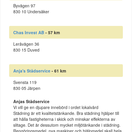
Byvägen 97
830 10 Undersåker
Chas Invest AB
- 57 km
Leråvägen 36
830 15 Duved
Anja's Städservice
- 61 km
Svensta 119
830 05 Järpen
Anjas Städservice
Vi vill ge en djupare innebörd i ordet lokalvård
Städning är ett kvalitetstänkande. Bra städning hjälper till
att hålla fastigheterna i skick och minskar effekterna av
slitage. Det är dessutom mycket miljötänkande i städning.
Rengöringsmedel, nya maskiner och hjälpmedel skall hela