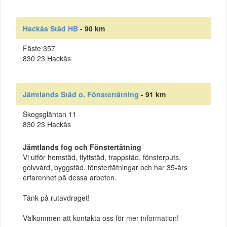
Hackås Städ HB
- 90 km
Fäste 357
830 23 Hackås
Jämtlands Städ o. Fönstertätning
- 91 km
Skogsgläntan 11
830 23 Hackås
Jämtlands fog och Fönstertätning
Vi utför hemstäd, flyttstäd, trappstäd, fönsterputs,
golvvård, byggstäd, fönstertätningar och har 35-års
erfarenhet på dessa arbeten.
Tänk på rutavdraget!
Välkommen att kontakta oss för mer information!