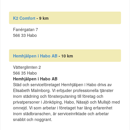
K2 Comfort
- 9 km
Fanérgatan 7
566 33 Habo
Hemhjälpen i Habo AB
- 10 km
Vätterglimten 2
566 35 Habo
Hemhjälpen i Habo AB
Städ och serviceföretaget Hemhjälpen i Habo drivs av
Elisabeth Malmborg. Vi erbjuder professionella tjänster
inom städning och fönsterputsning till företag och
privatpersoner i Jönköping, Habo, Nässjö och Mullsjö med
omnejd. Vi som arbetar i företaget har lång erfarenhet
inom städbranschen, är serviceinriktade och arbetar
snabbt och noggrant.