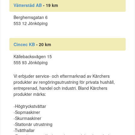
Vätterstäd AB
- 19 km
Berghemsgatan 6
553 12 Jönköping
Cincec KB
- 20 km
Källebacksvägen 15
555 93 Jönköping
Vi erbjuder service- och eftermarknad av Kärchers
produkter av rengöringsutrustning för privata hushåll,
entreprenad, handel och industri. Bland Kärchers
produkter märks:
-Högtryckstvättar
-Sopmaskiner
-Skurmaskiner
-Stationär utrustning
-Tvätthallar