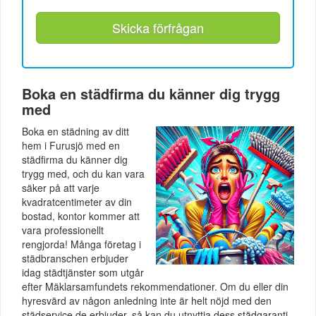
Skicka förfrågan
Boka en städfirma du känner dig trygg
med
Boka en städning av ditt
hem i Furusjö med en
städfirma du känner dig
trygg med, och du kan vara
säker på att varje
kvadratcentimeter av din
bostad, kontor kommer att
vara professionellt
rengjorda! Många företag i
städbranschen erbjuder
idag städtjänster som utgår
efter Mäklarsamfundets rekommendationer. Om du eller din
hyresvärd av någon anledning inte är helt nöjd med den
städservice de erbjuder, så kan du utnyttja dess städgaranti.