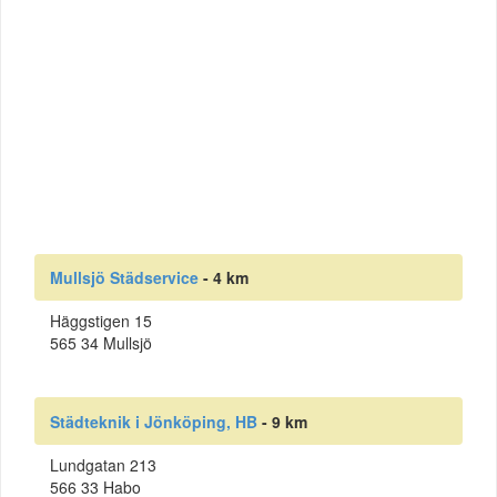
Mullsjö Städservice
- 4 km
Häggstigen 15
565 34 Mullsjö
Städteknik i Jönköping, HB
- 9 km
Lundgatan 213
566 33 Habo