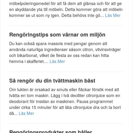
möbelpoleringsmedel för att få dem att glänsa och för att ge
en skyddande yta till möbeln. Detta kommer göra att möbeln
kommer se ut som ny igen. Detta behövs inte gö...
Läs Mer
Rengöringstips som värnar om miljön
Du kan också spara massvis med pengar genom att
använda naturliga ingredienser såsom citron, vitvinsvinäger
och bikarbonat, vilket de flesta av oss redan kan hitta
hemma i skafferiet....
Läs Mer
Så rengör du din tvättmaskin bäst
Om lukten är orsakad av smuts eller fläckar försök med att
tvätta en tom maskin. Lägg i två deciliter citronjuice som en
deodorant för insidan av maskinen. Pausa programmet
under cirka 15 minuter för att låta citronjuice dra och ta bort
då...
Läs Mer
Rengöringsprodukter som håller