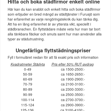
Hitta och boka städfirmor enkelt online
Här kan du kan snabbt och enkelt hitta och boka städfirmor
som erbjuder en bred mängd av städtjänster i Furusjö som
har erfarenhet av varje rengöringsteknik du kan tänka dig.
Att ha en lång erfarenhet är av yttersta vikt, speciellt i
städbranschen. En flyttstädare måste veta hur man tar bort
alla tänkbara fläckar och smuts samt hur man använder alla
typer av städutrustning.
Ungefärliga flyttstädningspriser
Fyll i formuläret nedan för att få exakt pris och information
Kvadratmeter Städyta
Pris efter 50% RUT-avdrag
0-49
ca 1500-2500:-
50-59
ca 1650-2650:-
60-69
ca 1900-2900:-
70-79
ca 2100-3100:-
80-89
ca 2300-3300:-
90-99
ca 2500-3500:-
100-114
ca 2700-3700:-
115-124
ca 2900-3900:-
125-136
ca 3100-4100:-