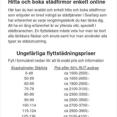
Hitta och boka städfirmor enkelt online
Här kan du kan snabbt och enkelt hitta och boka städfirmor
som erbjuder en bred mängd av städtjänster i Svartarp som
har erfarenhet av varje rengöringsteknik du kan tänka dig.
Att ha en lång erfarenhet är av yttersta vikt, speciellt i
städbranschen. En flyttstädare måste veta hur man tar bort
alla tänkbara fläckar och smuts samt hur man använder alla
typer av städutrustning.
Ungefärliga flyttstädningspriser
Fyll i formuläret nedan för att få exakt pris och information
Kvadratmeter Städyta
Pris efter 50% RUT-avdrag
0-49
ca 1500-2500:-
50-59
ca 1650-2650:-
60-69
ca 1900-2900:-
70-79
ca 2100-3100:-
80-89
ca 2300-3300:-
90-99
ca 2500-3500:-
100-114
ca 2700-3700:-
115-124
ca 2900-3900:-
125-136
ca 3100-4100:-