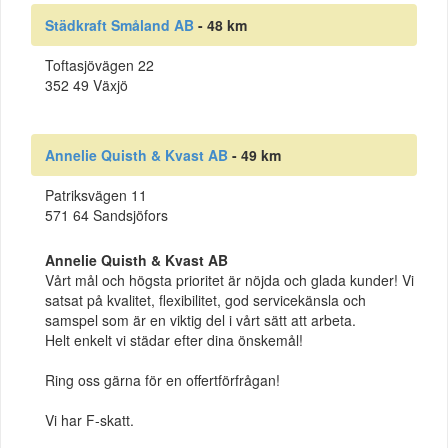
Städkraft Småland AB
- 48 km
Toftasjövägen 22
352 49 Växjö
Annelie Quisth & Kvast AB
- 49 km
Patriksvägen 11
571 64 Sandsjöfors
Annelie Quisth & Kvast AB
Vårt mål och högsta prioritet är nöjda och glada kunder! Vi
satsat på kvalitet, flexibilitet, god servicekänsla och
samspel som är en viktig del i vårt sätt att arbeta.
Helt enkelt vi städar efter dina önskemål!
Ring oss gärna för en offertförfrågan!
Vi har F-skatt.