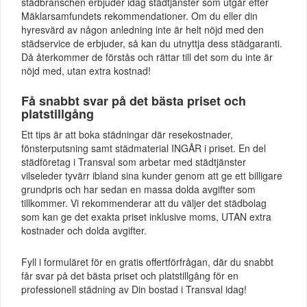
städbranschen erbjuder idag städtjänster som utgår efter
Mäklarsamfundets rekommendationer. Om du eller din
hyresvärd av någon anledning inte är helt nöjd med den
städservice de erbjuder, så kan du utnyttja dess städgaranti.
Då återkommer de förstås och rättar till det som du inte är
nöjd med, utan extra kostnad!
Få snabbt svar på det bästa priset och
platstillgång
Ett tips är att boka städningar där resekostnader,
fönsterputsning samt städmaterial INGÅR i priset. En del
städföretag i Transval som arbetar med städtjänster
vilseleder tyvärr ibland sina kunder genom att ge ett billigare
grundpris och har sedan en massa dolda avgifter som
tillkommer. Vi rekommenderar att du väljer det städbolag
som kan ge det exakta priset inklusive moms, UTAN extra
kostnader och dolda avgifter.
Fyll i formuläret för en gratis offertförfrågan, där du snabbt
får svar på det bästa priset och platstillgång för en
professionell städning av Din bostad i Transval idag!