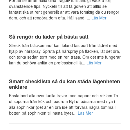
För att se till att hålla dina trägolv fullständigt vackra följ
ovanstående tips. Nyckeln till att få golven att alltid se
fantastiska ut rent generellt är att vara försiktig då du rengör
dem, och att rengöra dem ofta. Håll sand, ...
Läs Mer
Så rengör du läder på bästa sätt
Streck från bläckpennor kan ibland tas bort från lädret med
hjälp av hårspray. Spruta på hårspray på fläcken, låt det dra,
och torka sedan torrt med en ren trasa. Om det inte fungerar
kan du behöva anlita en professionell lä...
Läs Mer
Smart checklista så du kan städa lägenheten
enklare
Kasta bort alla eventuella travar med papper och reklam Ta
ut soporna från kök och badrum Byt ut påsarna med nya i
alla sophinkar (det är en bra idé att förvara några tomma i
botten på sophinken till nästa byte)...
Läs Mer