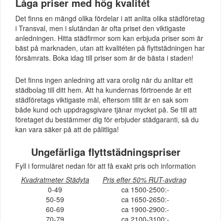
Låga priser med hög kvalitét
Det finns en mängd olika fördelar i att anlita olika städföretag
i Transval, men i slutändan är ofta priset den viktigaste
anledningen. Hitta städfirmor som kan erbjuda priser som är
bäst på marknaden, utan att kvalitéten på flyttstädningen har
försämrats. Boka idag till priser som är de bästa i staden!
Det finns ingen anledning att vara orolig när du anlitar ett
städbolag till ditt hem. Att ha kundernas förtroende är ett
städföretags viktigaste mål, eftersom tillit är en sak som
både kund och uppdragsgivare tjänar mycket på. Se till att
företaget du bestämmer dig för erbjuder städgaranti, så du
kan vara säker på att de pålitliga!
Ungefärliga flyttstädningspriser
Fyll i formuläret nedan för att få exakt pris och information
Kvadratmeter Städyta
Pris efter 50% RUT-avdrag
0-49
ca 1500-2500:-
50-59
ca 1650-2650:-
60-69
ca 1900-2900:-
70-79
ca 2100-3100:-