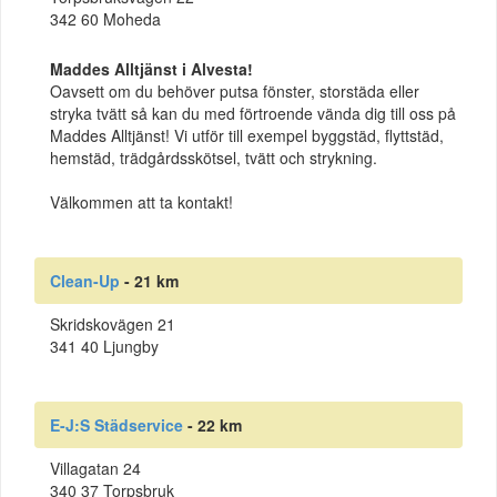
342 60 Moheda
Maddes Alltjänst i Alvesta!
Oavsett om du behöver putsa fönster, storstäda eller
stryka tvätt så kan du med förtroende vända dig till oss på
Maddes Alltjänst! Vi utför till exempel byggstäd, flyttstäd,
hemstäd, trädgårdsskötsel, tvätt och strykning.
Välkommen att ta kontakt!
Clean-Up
- 21 km
Skridskovägen 21
341 40 Ljungby
E-J:S Städservice
- 22 km
Villagatan 24
340 37 Torpsbruk