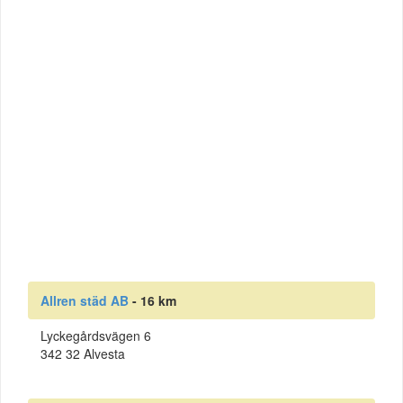
Allren städ AB
- 16 km
Lyckegårdsvägen 6
342 32 Alvesta