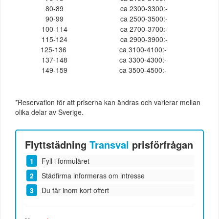
80-89
ca 2300-3300:-
90-99
ca 2500-3500:-
100-114
ca 2700-3700:-
115-124
ca 2900-3900:-
125-136
ca 3100-4100:-
137-148
ca 3300-4300:-
149-159
ca 3500-4500:-
*Reservation för att priserna kan ändras och varierar mellan
olika delar av Sverige.
Flyttstädning
Transval
prisförfrågan
Fyll i formuläret
Städfirma informeras om intresse
Du får inom kort offert