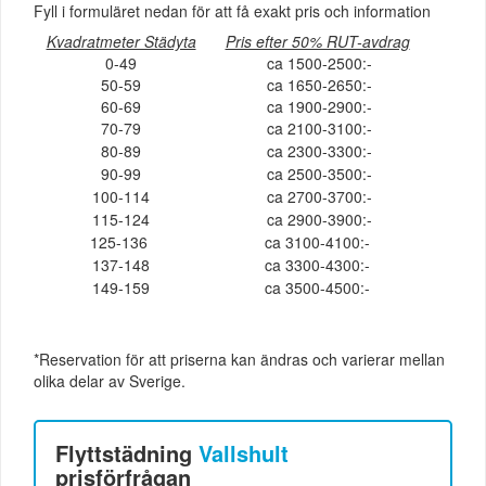
Fyll i formuläret nedan för att få exakt pris och information
Kvadratmeter Städyta
Pris efter 50% RUT-avdrag
0-49
ca 1500-2500:-
50-59
ca 1650-2650:-
60-69
ca 1900-2900:-
70-79
ca 2100-3100:-
80-89
ca 2300-3300:-
90-99
ca 2500-3500:-
100-114
ca 2700-3700:-
115-124
ca 2900-3900:-
125-136
ca 3100-4100:-
137-148
ca 3300-4300:-
149-159
ca 3500-4500:-
*Reservation för att priserna kan ändras och varierar mellan
olika delar av Sverige.
Flyttstädning
Vallshult
prisförfrågan