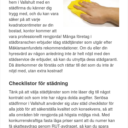
hem i Vallshult med en
städfirma du känner dig
trygg med, och du kan vara
säker på att varje
kvadratcentimeter av din
bostad, kontor kommer att
vara professionellt rengjorda! Många företag i
städbranschen erbjuder idag städtjänster som utgår efter
Mäklarsamfundets rekommendationer. Om du eller din
hyresvärd av någon anledning inte är helt nöjd med den
städservice de erbjuder, så kan du utnyttja dess städgaranti.
Då återkommer de förstås och rättar till det som du inte är
nöjd med, utan extra kostnad!
Checklistor för städning
Tänk på att välja städtjänster som inte låser dig till något
kontrakt och som inte har några dolda avgifter. Seriösa
städfirmor i Vallshult använder sig utav städ checklistor för
alla jobb för att säkerställa kvalitet och konsekvens, så att
alla områden blir rengjorda på högsta möjliga nivå. Med
konkurrenskraftiga fasta låga priser samt att du numer kan
få skatteavdrag genom RUT-avdraget, så kan du spara