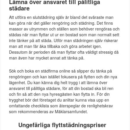
Lämna över ansvaret till pålitliga
städare
Att utföra en slutstädning själv är bland det svåraste man
kan göra när det gäller rengöring och städning. Det finns
massor av utrymmen och ställen som behöver rengöras och
städas när man flyttar ut ur en bostad som man normalt sett
inte tänker på att städa. Utför man städningen själv riskerar
man att man får åka tillbaka och göra arbetet igen.
Dessutom är perioden då man flyttar ofta väldigt stressig då
man även har mycket annat att tänka på.
Sök och boka en städfirma online så slipper du tänka på
rengöringen och kan istället fokusera på flytten och din nya
lägenhet. Du kan känna dig helt trygg i att lämna över
ansvaret till pålitliga städare, för att din bostad ska bli ren
och fin så att den nya hyresgästen kan flytta in. För din
trygghet bör det företaget du anlitar kunna visa upp en
omfattande checklista som återspeglar de renlighetskrav
som rekommenderas av Mäklarsamfundet.
Ungefärliga flyttstädningspriser