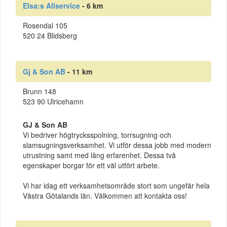
Elsa:s Allservice
- 6 km
Rosendal 105
520 24 Blidsberg
Gj & Son AB
- 11 km
Brunn 148
523 90 Ulricehamn
GJ & Son AB
Vi bedriver högtrycksspolning, torrsugning och
slamsugningsverksamhet. Vi utför dessa jobb med modern
utrustning samt med lång erfarenhet. Dessa två
egenskaper borgar för ett väl utfört arbete.
Vi har idag ett verksamhetsområde stort som ungefär hela
Västra Götalands län. Välkommen att kontakta oss!