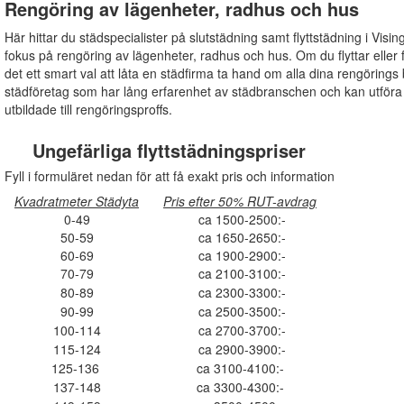
Rengöring av lägenheter, radhus och hus
Här hittar du städspecialister på slutstädning samt flyttstädning i Visin
fokus på rengöring av lägenheter, radhus och hus. Om du flyttar eller fö
det ett smart val att låta en städfirma ta hand om alla dina rengörings b
städföretag som har lång erfarenhet av städbranschen och kan utför
utbildade till rengöringsproffs.
Ungefärliga flyttstädningspriser
Fyll i formuläret nedan för att få exakt pris och information
Kvadratmeter Städyta
Pris efter 50% RUT-avdrag
0-49
ca 1500-2500:-
50-59
ca 1650-2650:-
60-69
ca 1900-2900:-
70-79
ca 2100-3100:-
80-89
ca 2300-3300:-
90-99
ca 2500-3500:-
100-114
ca 2700-3700:-
115-124
ca 2900-3900:-
125-136
ca 3100-4100:-
137-148
ca 3300-4300:-