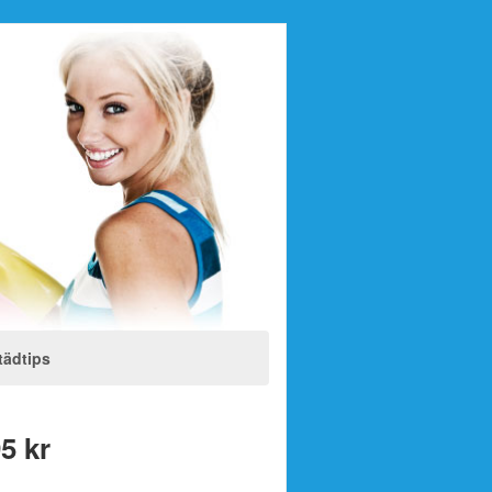
tädtips
95 kr