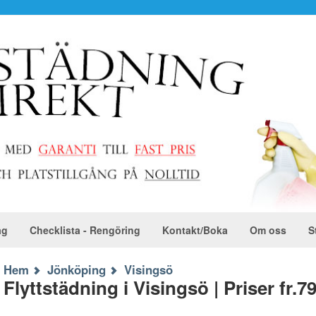
ag
Checklista - Rengöring
Kontakt/Boka
Om oss
S
Hem
Jönköping
Visingsö
Flyttstädning i Visingsö | Priser fr.7