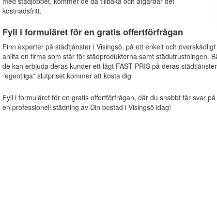
med städjobbet, kommer de då tillbaka och åtgärdar det
kostnadsfritt.
Fyll i formuläret för en gratis offertförfrågan
Finn experter på städtjänster i Visingsö, på ett enkelt och överskådligt
anlita en firma som står för städprodukterna samt städutrustningen. B
de kan erbjuda deras kunder ett lågt FAST PRIS på deras städtjänster
“egentliga” slutpriset kommer att kosta dig
Fyll i formuläret för en gratis offertförfrågan, där du snabbt får svar på
en professionell städning av Din bostad i Visingsö idag!