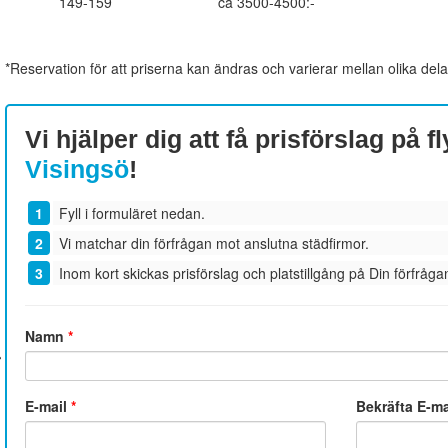
149-159
ca 3500-4500:-
*Reservation för att priserna kan ändras och varierar mellan olika dela
Vi hjälper dig att få prisförslag på fl
Visingsö
!
Fyll i formuläret nedan.
Vi matchar din förfrågan mot anslutna städfirmor.
Inom kort skickas prisförslag och platstillgång på Din förfrågan
Namn
*
E-mail
*
Bekräfta E-m