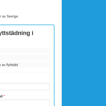
r av Sverige.
yttstädning i
 av flyttstäd
ail
*