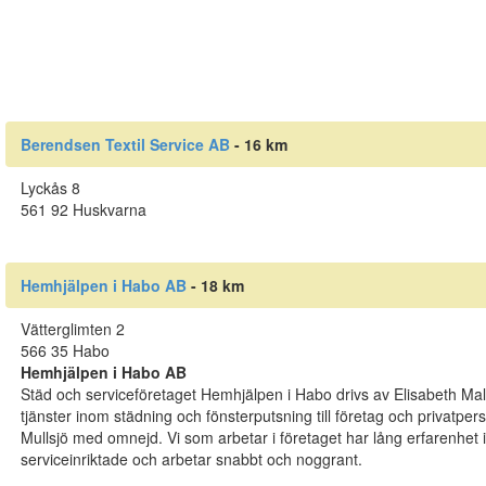
Berendsen Textil Service AB
- 16 km
Lyckås 8
561 92 Huskvarna
Hemhjälpen i Habo AB
- 18 km
Vätterglimten 2
566 35 Habo
Hemhjälpen i Habo AB
Städ och serviceföretaget Hemhjälpen i Habo drivs av Elisabeth Mal
tjänster inom städning och fönsterputsning till företag och privatpe
Mullsjö med omnejd. Vi som arbetar i företaget har lång erfarenhet
serviceinriktade och arbetar snabbt och noggrant.