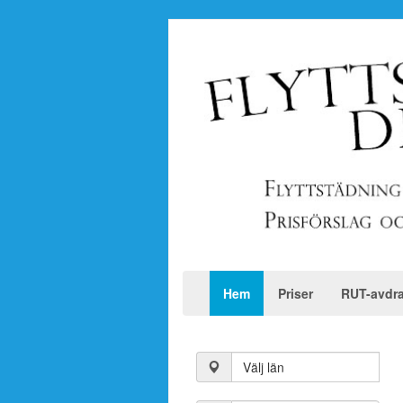
Hem
Priser
RUT-avdr
Välj län