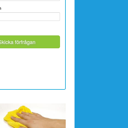
m
Skicka förfrågan