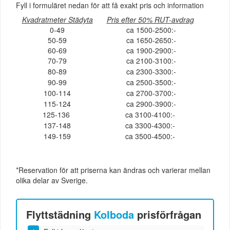
Fyll i formuläret nedan för att få exakt pris och information
Kvadratmeter Städyta
Pris efter 50% RUT-avdrag
0-49
ca 1500-2500:-
50-59
ca 1650-2650:-
60-69
ca 1900-2900:-
70-79
ca 2100-3100:-
80-89
ca 2300-3300:-
90-99
ca 2500-3500:-
100-114
ca 2700-3700:-
115-124
ca 2900-3900:-
125-136
ca 3100-4100:-
137-148
ca 3300-4300:-
149-159
ca 3500-4500:-
*Reservation för att priserna kan ändras och varierar mellan
olika delar av Sverige.
Flyttstädning
Kolboda
prisförfrågan