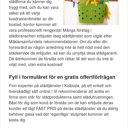
städfirma du känner dig
trygg med, och du kan vara
säker på att varje
kvadratcentimeter av din
bostad, kontor kommer att
vara professionellt rengjorda! Många företag i
städbranschen erbjuder idag städtjänster som utgår efter
Mäklarsamfundets rekommendationer. Om du eller din
hyresvärd av någon anledning inte är helt nöjd med den
städservice de erbjuder, så kan du utnyttja dess städgaranti.
Då återkommer de förstås och rättar till det som du inte är
nöjd med, utan extra kostnad!
Fyll i formuläret för en gratis offertförfrågan
Finn experter på städtjänster i Kolboda, på ett enkelt och
överskådligt sätt online.! Vi rekommenderar att anlita en
firma som står för städprodukterna samt städutrustningen.
Bäst för dig som kund är förstås om de kan erbjuda deras
kunder ett lågt FAST PRIS på deras städtjänster så du aldrig
behöver gissa vad det “egentliga” slutpriset kommer att
kosta dig