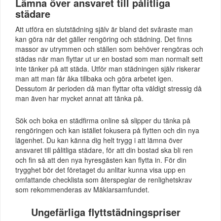
Lämna över ansvaret till pålitliga
städare
Att utföra en slutstädning själv är bland det svåraste man
kan göra när det gäller rengöring och städning. Det finns
massor av utrymmen och ställen som behöver rengöras och
städas när man flyttar ut ur en bostad som man normalt sett
inte tänker på att städa. Utför man städningen själv riskerar
man att man får åka tillbaka och göra arbetet igen.
Dessutom är perioden då man flyttar ofta väldigt stressig då
man även har mycket annat att tänka på.
Sök och boka en städfirma online så slipper du tänka på
rengöringen och kan istället fokusera på flytten och din nya
lägenhet. Du kan känna dig helt trygg i att lämna över
ansvaret till pålitliga städare, för att din bostad ska bli ren
och fin så att den nya hyresgästen kan flytta in. För din
trygghet bör det företaget du anlitar kunna visa upp en
omfattande checklista som återspeglar de renlighetskrav
som rekommenderas av Mäklarsamfundet.
Ungefärliga flyttstädningspriser