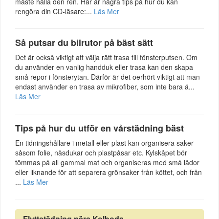
måste hålla den ren. Här är några tips på hur du kan
rengöra din CD-läsare:...
Läs Mer
Så putsar du bilrutor på bäst sätt
Det är också viktigt att välja rätt trasa till fönsterputsen. Om
du använder en vanlig handduk eller trasa kan den skapa
små repor i fönsterytan. Därför är det oerhört viktigt att man
endast använder en trasa av mikrofiber, som inte bara ä...
Läs Mer
Tips på hur du utför en vårstädning bäst
En tidningshållare i metall eller plast kan organisera saker
såsom folie, näsdukar och plastpåsar etc. Kylskåpet bör
tömmas på all gammal mat och organiseras med små lådor
eller liknande för att separera grönsaker från köttet, och från
...
Läs Mer
Flyttstädning nära Kolboda