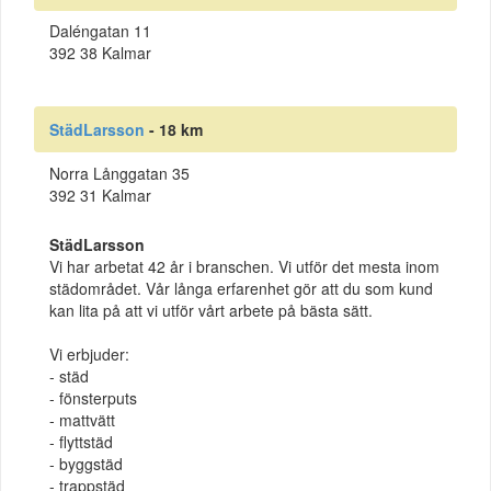
Daléngatan 11
392 38 Kalmar
StädLarsson
- 18 km
Norra Långgatan 35
392 31 Kalmar
StädLarsson
Vi har arbetat 42 år i branschen. Vi utför det mesta inom
städområdet. Vår långa erfarenhet gör att du som kund
kan lita på att vi utför vårt arbete på bästa sätt.
Vi erbjuder:
- städ
- fönsterputs
- mattvätt
- flyttstäd
- byggstäd
- trappstäd