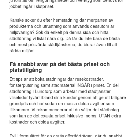
jobbet ingår i slutpriset.
Kanske söker du efter hemstädning där merparten av
produkterna och utrustning som används dessutom är
miljövänliga? Sök då enkelt på denna sida och hitta
städföretag vi listat nära dig. Då får du inte bara de bästa
och mest prisvärda städtjänsterna, du bidrar även till att
rädda miljön!
Få snabbt svar på det bästa priset och
platstillgång
Ett tips är att boka städningar där resekostnader,
fönsterputsning samt städmaterial INGÅR i priset. En del
städföretag i Lundtorp som arbetar med städtjänster
vilseleder tyvärr ibland sina kunder genom att ge ett billigare
grundpris och har sedan en massa dolda avgifter som
tillkommer. Vi rekommenderar att du väljer det städbolag
som kan ge det exakta priset inklusive moms, UTAN extra
kostnader och dolda avgifter.
Fyll i formuläret för en gratis offertförfrågan, där du snabbt