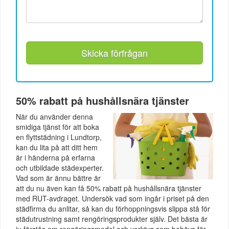
Skicka förfrågan
50% rabatt på hushållsnära tjänster
När du använder denna
smidiga tjänst för att boka
en flyttstädning i Lundtorp,
kan du lita på att ditt hem
är i händerna på erfarna
och utbildade städexperter.
Vad som är ännu bättre är
att du nu även kan få 50% rabatt på hushållsnära tjänster
med RUT-avdraget. Undersök vad som ingår i priset på den
städfirma du anlitar, så kan du förhoppningsvis slippa stå för
städutrustning samt rengöringsprodukter själv. Det bästa är
ju förstås om rengöringsmedel och verktyg som behövs för