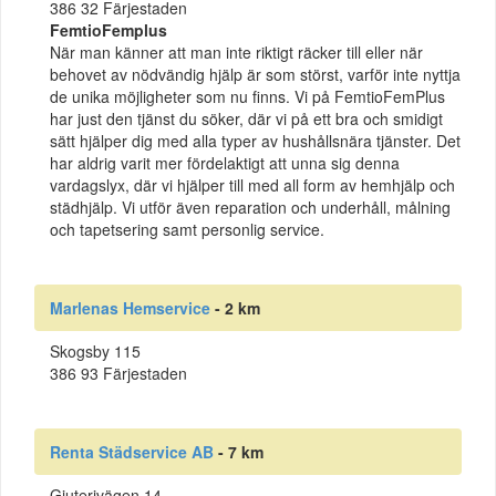
386 32 Färjestaden
FemtioFemplus
När man känner att man inte riktigt räcker till eller när
behovet av nödvändig hjälp är som störst, varför inte nyttja
de unika möjligheter som nu finns. Vi på FemtioFemPlus
har just den tjänst du söker, där vi på ett bra och smidigt
sätt hjälper dig med alla typer av hushållsnära tjänster. Det
har aldrig varit mer fördelaktigt att unna sig denna
vardagslyx, där vi hjälper till med all form av hemhjälp och
städhjälp. Vi utför även reparation och underhåll, målning
och tapetsering samt personlig service.
Marlenas Hemservice
- 2 km
Skogsby 115
386 93 Färjestaden
Renta Städservice AB
- 7 km
Gjuterivägen 14