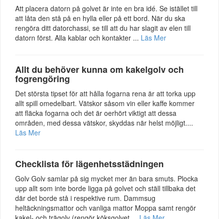
Att placera datorn på golvet är inte en bra idé. Se istället till
att låta den stå på en hylla eller på ett bord. När du ska
rengöra ditt datorchassi, se till att du har slagit av elen till
datorn först. Alla kablar och kontakter ...
Läs Mer
Allt du behöver kunna om kakelgolv och
fogrengöring
Det största tipset för att hålla fogarna rena är att torka upp
allt spill omedelbart. Vätskor såsom vin eller kaffe kommer
att fläcka fogarna och det är oerhört viktigt att dessa
områden, med dessa vätskor, skyddas när helst möjligt....
Läs Mer
Checklista för lägenhetsstädningen
Golv Golv samlar på sig mycket mer än bara smuts. Plocka
upp allt som inte borde ligga på golvet och ställ tillbaka det
där det borde stå i respektive rum. Dammsug
heltäckningsmattor och vanliga mattor Moppa samt rengör
kakel- och trägolv (rengör köksgolvet ...
Läs Mer