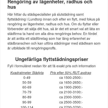
Rengöring av lägenheter, radhus och
hus
Här hittar du städspecialister på slutstädning samt
flyttstädning i Lundtorp innan och efter en flytt, med fokus på
rengöring av lägenheter, radhus och hus. Om du flyttar eller
förbereder att sälja ditt hus, så är det ett smart val att låta en
städfirma ta hand om alla dina rengörings behov. En fördel
är att anlita ett städföretag som har lång erfarenhet av
städbranschen och kan utföra städningar med städteam som
är utbildade till rengöringsproffs.
Ungefärliga flyttstädningspriser
Fyll i formuläret nedan för att få exakt pris och information
Kvadratmeter Städyta
Pris efter 50% RUT-avdrag
0-49
ca 1500-2500:-
50-59
ca 1650-2650:-
60-69
ca 1900-2900:-
70-79
ca 2100-3100:-
80-89
ca 2300-3300:-
90-99
ca 2500-3500:-
100-114
ca 2700-3700:-