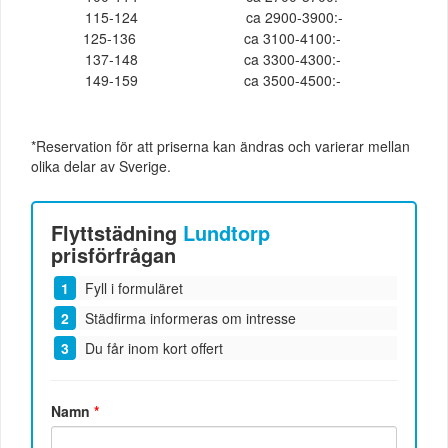
115-124
ca 2900-3900:-
125-136
ca 3100-4100:-
137-148
ca 3300-4300:-
149-159
ca 3500-4500:-
*Reservation för att priserna kan ändras och varierar mellan
olika delar av Sverige.
Flyttstädning
Lundtorp
prisförfrågan
Fyll i formuläret
Städfirma informeras om intresse
Du får inom kort offert
Namn
*