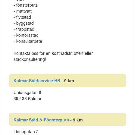
- fönsterputs
- mattvätt
- flyttstäd
- byggstäd
- trappstäd
- kontorsstäd
- konsultarbete
Kontakta oss för en kostnadsfri offert eller
städkonsultering!
Kalmar Städservice HB
- 9 km
Unionsgatan 9
392 33 Kalmar
Kalmar Städ & Fönsterputs
- 9 km
Linnégatan 2