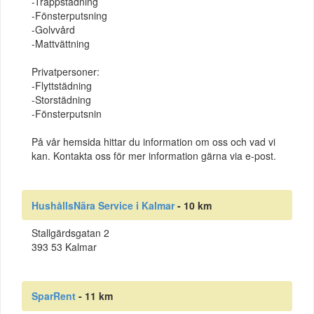
-Trappstädning
-Fönsterputsning
-Golvvård
-Mattvättning
Privatpersoner:
-Flyttstädning
-Storstädning
-Fönsterputsnin
På vår hemsida hittar du information om oss och vad vi
kan. Kontakta oss för mer information gärna via e-post.
HushållsNära Service i Kalmar
- 10 km
Stallgärdsgatan 2
393 53 Kalmar
SparRent
- 11 km