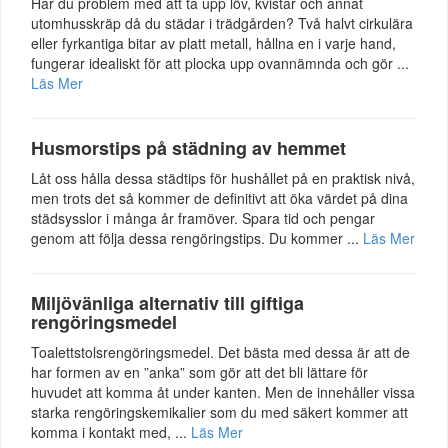
Har du problem med att ta upp löv, kvistar och annat
utomhusskräp då du städar i trädgården? Två halvt cirkulära
eller fyrkantiga bitar av platt metall, hållna en i varje hand,
fungerar idealiskt för att plocka upp ovannämnda och gör ...
Läs Mer
Husmorstips på städning av hemmet
Låt oss hålla dessa städtips för hushållet på en praktisk nivå,
men trots det så kommer de definitivt att öka värdet på dina
städsysslor i många år framöver. Spara tid och pengar
genom att följa dessa rengöringstips. Du kommer ...
Läs Mer
Miljövänliga alternativ till giftiga
rengöringsmedel
Toalettstolsrengöringsmedel. Det bästa med dessa är att de
har formen av en ”anka” som gör att det bli lättare för
huvudet att komma åt under kanten. Men de innehåller vissa
starka rengöringskemikalier som du med säkert kommer att
komma i kontakt med, ...
Läs Mer