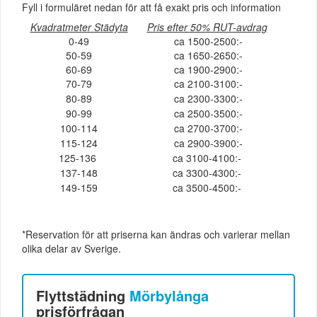
Fyll i formuläret nedan för att få exakt pris och information
Kvadratmeter Städyta
Pris efter 50% RUT-avdrag
0-49
ca 1500-2500:-
50-59
ca 1650-2650:-
60-69
ca 1900-2900:-
70-79
ca 2100-3100:-
80-89
ca 2300-3300:-
90-99
ca 2500-3500:-
100-114
ca 2700-3700:-
115-124
ca 2900-3900:-
125-136
ca 3100-4100:-
137-148
ca 3300-4300:-
149-159
ca 3500-4500:-
*Reservation för att priserna kan ändras och varierar mellan
olika delar av Sverige.
Flyttstädning
Mörbylånga
prisförfrågan