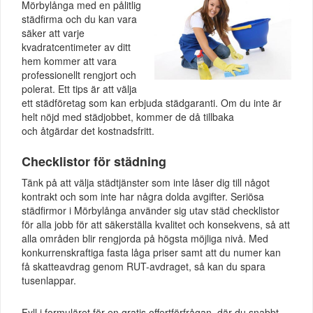
Mörbylånga med en pålitlig
städfirma och du kan vara
säker att varje
kvadratcentimeter av ditt
hem kommer att vara
professionellt rengjort och
polerat. Ett tips är att välja
ett städföretag som kan erbjuda städgaranti. Om du inte är
helt nöjd med städjobbet, kommer de då tillbaka
och åtgärdar det kostnadsfritt.
Checklistor för städning
Tänk på att välja städtjänster som inte låser dig till något
kontrakt och som inte har några dolda avgifter. Seriösa
städfirmor i Mörbylånga använder sig utav städ checklistor
för alla jobb för att säkerställa kvalitet och konsekvens, så att
alla områden blir rengjorda på högsta möjliga nivå. Med
konkurrenskraftiga fasta låga priser samt att du numer kan
få skatteavdrag genom RUT-avdraget, så kan du spara
tusenlappar.
Fyll i formuläret för en gratis offertförfrågan, där du snabbt