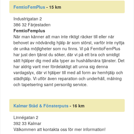
FemtioFemPlus
- 15 km
Industrigatan 2
386 32 Färjestaden
FemtioFemplus
När man känner att man inte riktigt räcker till eller när
behovet av nödvändig hjälp är som störst, varför inte nyttja
de unika möjligheter som nu finns. Vi på FemtioFemPlus
har just den tjänst du söker, där vi på ett bra och smidigt
sätt hjälper dig med alla typer av hushållsnära tjänster. Det
har aldrig varit mer fördelaktigt att unna sig denna
vardagslyx, där vi hjälper till med all form av hemhjälp och
städhjälp. Vi utför även reparation och underhåll, målning
och tapetsering samt personlig service.
Kalmar Städ & Fönsterputs
- 16 km
Linnégatan 2
392 33 Kalmar
Välkommen att kontakta oss för mer information!