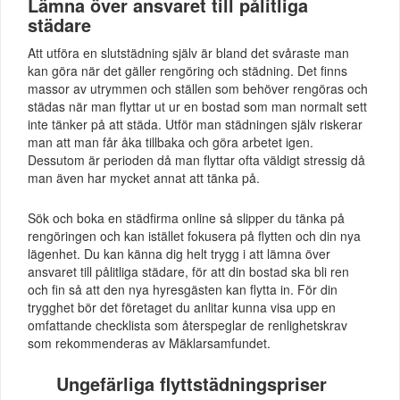
Lämna över ansvaret till pålitliga
städare
Att utföra en slutstädning själv är bland det svåraste man
kan göra när det gäller rengöring och städning. Det finns
massor av utrymmen och ställen som behöver rengöras och
städas när man flyttar ut ur en bostad som man normalt sett
inte tänker på att städa. Utför man städningen själv riskerar
man att man får åka tillbaka och göra arbetet igen.
Dessutom är perioden då man flyttar ofta väldigt stressig då
man även har mycket annat att tänka på.
Sök och boka en städfirma online så slipper du tänka på
rengöringen och kan istället fokusera på flytten och din nya
lägenhet. Du kan känna dig helt trygg i att lämna över
ansvaret till pålitliga städare, för att din bostad ska bli ren
och fin så att den nya hyresgästen kan flytta in. För din
trygghet bör det företaget du anlitar kunna visa upp en
omfattande checklista som återspeglar de renlighetskrav
som rekommenderas av Mäklarsamfundet.
Ungefärliga flyttstädningspriser