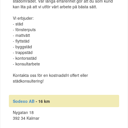
städområdet. Vår långa erfarenhet gör att du som kund
kan lita på att vi utför vårt arbete på bästa sätt.
Vi erbjuder:
- städ
- fönsterputs
- mattvätt
- flyttstäd
- byggstäd
- trappstäd
- kontorsstäd
- konsultarbete
Kontakta oss för en kostnadsfri offert eller
städkonsultering!
Sodexo AB
- 16 km
Nygatan 18
392 34 Kalmar