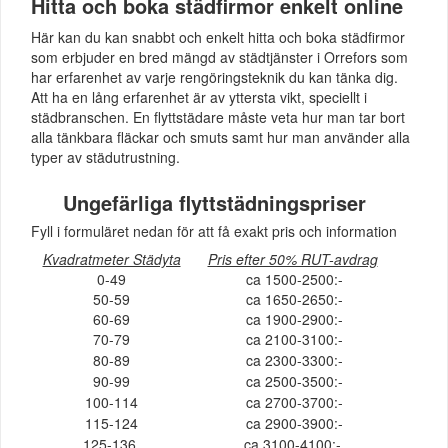
Hitta och boka städfirmor enkelt online
Här kan du kan snabbt och enkelt hitta och boka städfirmor
som erbjuder en bred mängd av städtjänster i Orrefors som
har erfarenhet av varje rengöringsteknik du kan tänka dig.
Att ha en lång erfarenhet är av yttersta vikt, speciellt i
städbranschen. En flyttstädare måste veta hur man tar bort
alla tänkbara fläckar och smuts samt hur man använder alla
typer av städutrustning.
Ungefärliga flyttstädningspriser
Fyll i formuläret nedan för att få exakt pris och information
Kvadratmeter Städyta
Pris efter 50% RUT-avdrag
0-49
ca 1500-2500:-
50-59
ca 1650-2650:-
60-69
ca 1900-2900:-
70-79
ca 2100-3100:-
80-89
ca 2300-3300:-
90-99
ca 2500-3500:-
100-114
ca 2700-3700:-
115-124
ca 2900-3900:-
125-136
ca 3100-4100:-