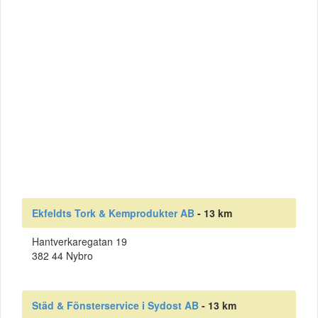
Ekfeldts Tork & Kemprodukter AB
- 13 km
Hantverkaregatan 19
382 44 Nybro
Städ & Fönsterservice i Sydost AB
- 13 km