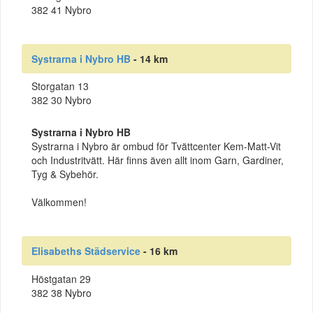
382 41 Nybro
Systrarna i Nybro HB
- 14 km
Storgatan 13
382 30 Nybro
Systrarna i Nybro HB
Systrarna i Nybro är ombud för Tvättcenter Kem-Matt-Vit
och Industritvätt. Här finns även allt inom Garn, Gardiner,
Tyg & Sybehör.
Välkommen!
Elisabeths Städservice
- 16 km
Höstgatan 29
382 38 Nybro