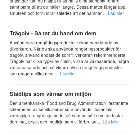
oftast går kan du hjälpa till att hålla dina stengolv renare
samt bidra till att de håller längre. Dessa mattor fångar upp
smutsen och förhindrar således att det hamnar ...
Läs Mer
Trägolv - Så tar du hand om dem
Använd bara rengöringsprodukter rekommenderade av
tillverkaren. När du ska använda rengöringsprodukter för
trägolv, använd endast de som tillverkaren rekommenderat.
Trägolv har olika typer av finish, vissa är vaxbaserade, några
vattenbaserade och så vidare. Vissa rengöringsprodukter
kan reagera olika med ...
Läs Mer
Städtips som värnar om miljön
Den amerikanska ”Food and Drug Administration” testar inte
säkerheten av kemikalierna som används i tusentals
vardagliga rengöringsmedel på samma sätt som de testar
den mat, dryck och medicin som vi förbrukar....
Läs Mer