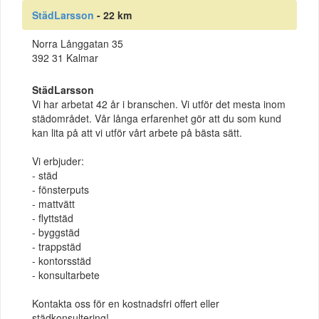
StädLarsson
- 22 km
Norra Långgatan 35
392 31 Kalmar
StädLarsson
Vi har arbetat 42 år i branschen. Vi utför det mesta inom
städområdet. Vår långa erfarenhet gör att du som kund
kan lita på att vi utför vårt arbete på bästa sätt.
Vi erbjuder:
- städ
- fönsterputs
- mattvätt
- flyttstäd
- byggstäd
- trappstäd
- kontorsstäd
- konsultarbete
Kontakta oss för en kostnadsfri offert eller
städkonsultering!