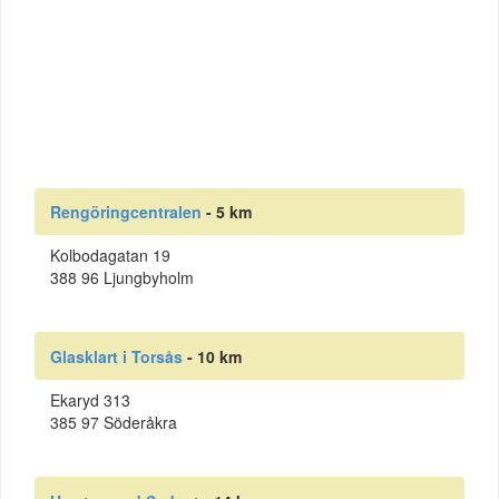
Rengöringcentralen
- 5 km
Kolbodagatan 19
388 96 Ljungbyholm
Glasklart i Torsås
- 10 km
Ekaryd 313
385 97 Söderåkra