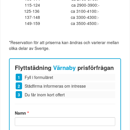
115-124
ca 2900-3900:-
125-136
ca 3100-4100:-
137-148
ca 3300-4300:-
149-159
ca 3500-4500:-
*Reservation för att priserna kan ändras och varierar mellan
olika delar av Sverige.
Flyttstädning
Värnaby
prisförfrågan
Fyll i formuläret
Städfirma informeras om intresse
Du får inom kort offert
Namn
*