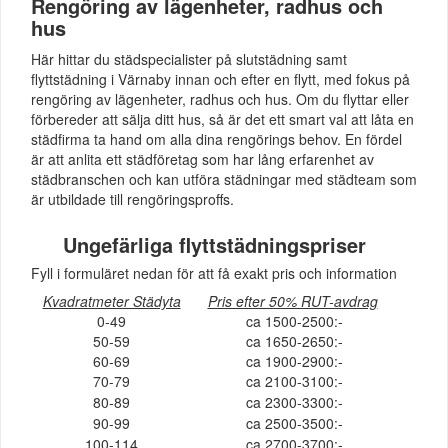
Rengöring av lägenheter, radhus och
hus
Här hittar du städspecialister på slutstädning samt
flyttstädning i Värnaby innan och efter en flytt, med fokus på
rengöring av lägenheter, radhus och hus. Om du flyttar eller
förbereder att sälja ditt hus, så är det ett smart val att låta en
städfirma ta hand om alla dina rengörings behov. En fördel
är att anlita ett städföretag som har lång erfarenhet av
städbranschen och kan utföra städningar med städteam som
är utbildade till rengöringsproffs.
Ungefärliga flyttstädningspriser
Fyll i formuläret nedan för att få exakt pris och information
Kvadratmeter Städyta
Pris efter 50% RUT-avdrag
0-49
ca 1500-2500:-
50-59
ca 1650-2650:-
60-69
ca 1900-2900:-
70-79
ca 2100-3100:-
80-89
ca 2300-3300:-
90-99
ca 2500-3500:-
100-114
ca 2700-3700:-