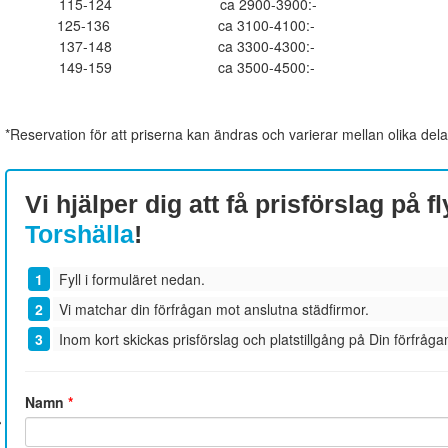
115-124
ca 2900-3900:-
125-136
ca 3100-4100:-
137-148
ca 3300-4300:-
149-159
ca 3500-4500:-
*Reservation för att priserna kan ändras och varierar mellan olika dela
Vi hjälper dig att få prisförslag på fl
Torshälla
!
Fyll i formuläret nedan.
Vi matchar din förfrågan mot anslutna städfirmor.
Inom kort skickas prisförslag och platstillgång på Din förfrågan
Namn
*