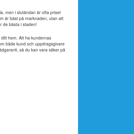
la, men i slutändan är ofta priset
om är bäst på marknaden, utan att
är de bästa i staden!
ll ditt hem. Att ha kundernas
ak som både kund och uppdragsgivare
tädgaranti, så du kan vara säker på