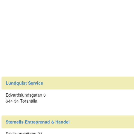
Lundquist Service
Edvardslundsgatan 3
644 34 Torshälla
Sternells Entreprenad & Handel
Eskilstunavägen 31