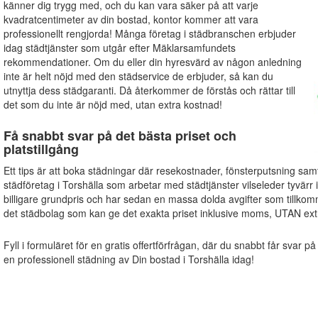
känner dig trygg med, och du kan vara säker på att varje
kvadratcentimeter av din bostad, kontor kommer att vara
professionellt rengjorda! Många företag i städbranschen erbjuder
idag städtjänster som utgår efter Mäklarsamfundets
rekommendationer. Om du eller din hyresvärd av någon anledning
inte är helt nöjd med den städservice de erbjuder, så kan du
utnyttja dess städgaranti. Då återkommer de förstås och rättar till
det som du inte är nöjd med, utan extra kostnad!
Få snabbt svar på det bästa priset och
platstillgång
Ett tips är att boka städningar där resekostnader, fönsterputsning sam
städföretag i Torshälla som arbetar med städtjänster vilseleder tyvärr
billigare grundpris och har sedan en massa dolda avgifter som tillkom
det städbolag som kan ge det exakta priset inklusive moms, UTAN extr
Fyll i formuläret för en gratis offertförfrågan, där du snabbt får svar på
en professionell städning av Din bostad i Torshälla idag!