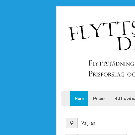
Hem
Priser
RUT-avdr
Välj län