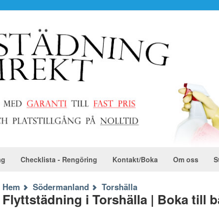
ag
Checklista - Rengöring
Kontakt/Boka
Om oss
S
Hem
Södermanland
Torshälla
Flyttstädning i Torshälla | Boka till 