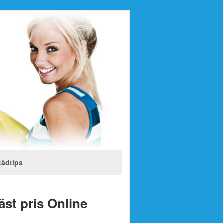
tädtips
bäst pris Online