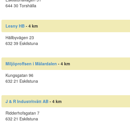
644 30 Torshälla
Lesny HB
- 4 km
Hällbyvägen 23
632 39 Eskilstuna
Miljöproffsen i Mälardalen
- 4 km
Kungsgatan 96
632 21 Eskilstuna
J & R Industritvätt AB
- 4 km
Ridderhofsgatan 7
632 21 Eskilstuna