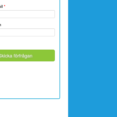
ail
*
m
Skicka förfrågan