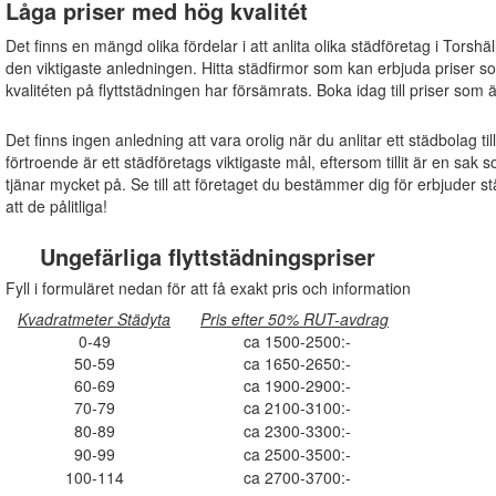
Låga priser med hög kvalitét
Det finns en mängd olika fördelar i att anlita olika städföretag i Torshäl
den viktigaste anledningen. Hitta städfirmor som kan erbjuda priser s
kvalitéten på flyttstädningen har försämrats. Boka idag till priser som 
Det finns ingen anledning att vara orolig när du anlitar ett städbolag ti
förtroende är ett städföretags viktigaste mål, eftersom tillit är en s
tjänar mycket på. Se till att företaget du bestämmer dig för erbjuder s
att de pålitliga!
Ungefärliga flyttstädningspriser
Fyll i formuläret nedan för att få exakt pris och information
Kvadratmeter Städyta
Pris efter 50% RUT-avdrag
0-49
ca 1500-2500:-
50-59
ca 1650-2650:-
60-69
ca 1900-2900:-
70-79
ca 2100-3100:-
80-89
ca 2300-3300:-
90-99
ca 2500-3500:-
100-114
ca 2700-3700:-