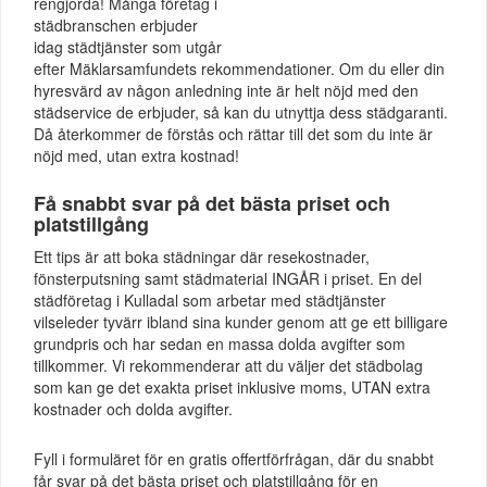
rengjorda! Många företag i
städbranschen erbjuder
idag städtjänster som utgår
efter Mäklarsamfundets rekommendationer. Om du eller din
hyresvärd av någon anledning inte är helt nöjd med den
städservice de erbjuder, så kan du utnyttja dess städgaranti.
Då återkommer de förstås och rättar till det som du inte är
nöjd med, utan extra kostnad!
Få snabbt svar på det bästa priset och
platstillgång
Ett tips är att boka städningar där resekostnader,
fönsterputsning samt städmaterial INGÅR i priset. En del
städföretag i Kulladal som arbetar med städtjänster
vilseleder tyvärr ibland sina kunder genom att ge ett billigare
grundpris och har sedan en massa dolda avgifter som
tillkommer. Vi rekommenderar att du väljer det städbolag
som kan ge det exakta priset inklusive moms, UTAN extra
kostnader och dolda avgifter.
Fyll i formuläret för en gratis offertförfrågan, där du snabbt
får svar på det bästa priset och platstillgång för en