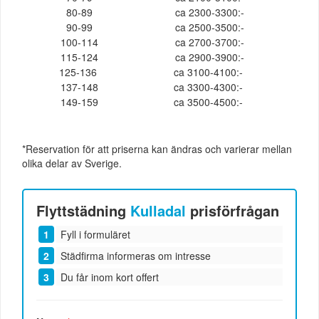
80-89
ca 2300-3300:-
90-99
ca 2500-3500:-
100-114
ca 2700-3700:-
115-124
ca 2900-3900:-
125-136
ca 3100-4100:-
137-148
ca 3300-4300:-
149-159
ca 3500-4500:-
*Reservation för att priserna kan ändras och varierar mellan
olika delar av Sverige.
Flyttstädning
Kulladal
prisförfrågan
Fyll i formuläret
Städfirma informeras om intresse
Du får inom kort offert