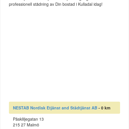
professionell städning av Din bostad i Kulladal idag!
NESTAB Nordisk Etjänst and Städtjänst AB
- 0 km
Påskliljegatan 13
215 27 Malmö