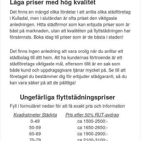
Låga priser med hög kvalitét
Det finns en mängd olika fördelar i att anlita olika städföretag
i Kulladal, men i slutändan är ofta priset den viktigaste
anledningen. Hitta städfirmor som kan erbjuda priser som är
bäst på marknaden, utan att kvalitéten på flyttstädningen har
försämrats. Boka idag till priser som är de bästa i staden!
Det finns ingen anledning att vara orolig när du anlitar ett
städbolag till ditt hem. Att ha kundernas förtroende är ett
städföretags viktigaste mål, eftersom tillit är en sak som
både kund och uppdragsgivare tjänar mycket på. Se till att
företaget du bestämmer dig för erbjuder städgaranti, så du
kan vara säker på att de pålitliga!
Ungefärliga flyttstädningspriser
Fyll i formuläret nedan för att få exakt pris och information
Kvadratmeter Städyta
Pris efter 50% RUT-avdrag
0-49
ca 1500-2500:-
50-59
ca 1650-2650:-
60-69
ca 1900-2900:-
70-79
ca 2100-3100:-