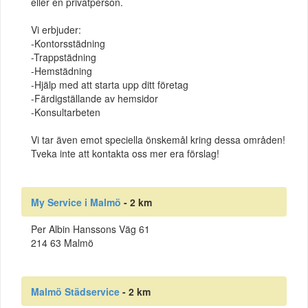
eller en privatperson.
Vi erbjuder:
-Kontorsstädning
-Trappstädning
-Hemstädning
-Hjälp med att starta upp ditt företag
-Färdigställande av hemsidor
-Konsultarbeten
Vi tar även emot speciella önskemål kring dessa områden!
Tveka inte att kontakta oss mer era förslag!
My Service i Malmö
- 2 km
Per Albin Hanssons Väg 61
214 63 Malmö
Malmö Städservice
- 2 km