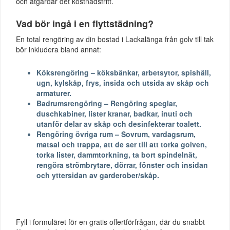
och åtgärdar det kostnadsfritt.
Vad bör ingå i en flyttstädning?
En total rengöring av din bostad i Lackalänga från golv till tak
bör inkludera bland annat:
Köksrengöring – köksbänkar, arbetsytor, spishäll,
ugn, kylskåp, frys, insida och utsida av skåp och
armaturer.
Badrumsrengöring – Rengöring speglar,
duschkabiner, lister kranar, badkar, inuti och
utanför delar av skåp och desinfekterar toalett.
Rengöring övriga rum – Sovrum, vardagsrum,
matsal och trappa, att de ser till att torka golven,
torka lister, dammtorkning, ta bort spindelnät,
rengöra strömbrytare, dörrar, fönster och insidan
och yttersidan av garderober/skåp.
Fyll i formuläret för en gratis offertförfrågan, där du snabbt