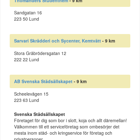
Thomanders Studenthem
- 9 km
Sandgatan 16
223 50 Lund
Sarvari Skrädderi och Sycenter, Kemtvätt
- 9 km
Stora Gråbrödersgatan 12
222 22 Lund
AB Svenska Städsällskapet
- 9 km
Scheelevägen 15
223 63 Lund
Svenska Städsällskapet
Företaget för dig som bor i slott, koja och allt däremellan!
Välkommen till ett serviceföretag som ombesörjer det
mesta inom städ- och kringservice för företag och
privatpersoner.