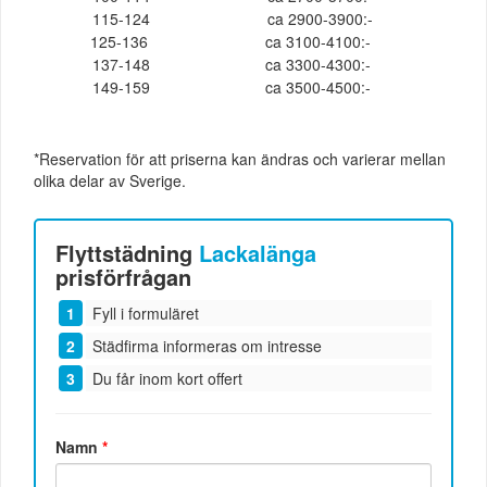
115-124
ca 2900-3900:-
125-136
ca 3100-4100:-
137-148
ca 3300-4300:-
149-159
ca 3500-4500:-
*Reservation för att priserna kan ändras och varierar mellan
olika delar av Sverige.
Flyttstädning
Lackalänga
prisförfrågan
Fyll i formuläret
Städfirma informeras om intresse
Du får inom kort offert
Namn
*