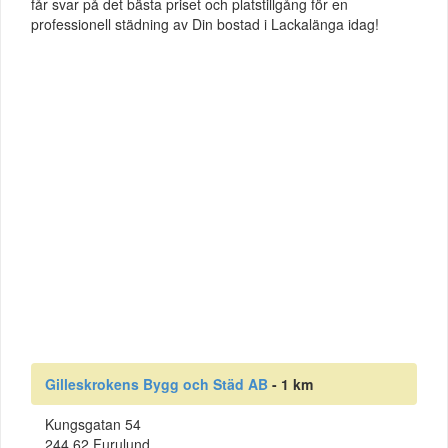
får svar på det bästa priset och platstillgång för en
professionell städning av Din bostad i Lackalänga idag!
Gilleskrokens Bygg och Städ AB
- 1 km
Kungsgatan 54
244 62 Furulund