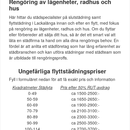
Rengöring av lägenheter, radhus och
hus
Här hittar du städspecialister på slutstädning samt
flyttstädning i Lackalänga innan och efter en flytt, med fokus
på rengöring av lägenheter, radhus och hus. Om du flyttar
eller förbereder att sälja ditt hus, så är det ett smart val att
låta en städfirma ta hand om alla dina rengörings behov. En
fördel är att anlita ett städföretag som har lång erfarenhet av
städbranschen och kan utföra städningar med städteam som
är utbildade till rengöringsproffs.
Ungefärliga flyttstädningspriser
Fyll i formuläret nedan för att få exakt pris och information
Kvadratmeter Städyta
Pris efter 50% RUT-avdrag
0-49
ca 1500-2500:-
50-59
ca 1650-2650:-
60-69
ca 1900-2900:-
70-79
ca 2100-3100:-
80-89
ca 2300-3300:-
90-99
ca 2500-3500:-
100-114
ca 2700-3700:-