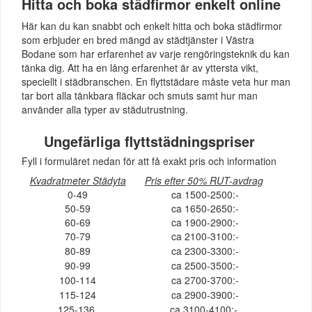
Hitta och boka städfirmor enkelt online
Här kan du kan snabbt och enkelt hitta och boka städfirmor
som erbjuder en bred mängd av städtjänster i Västra
Bodane som har erfarenhet av varje rengöringsteknik du kan
tänka dig. Att ha en lång erfarenhet är av yttersta vikt,
speciellt i städbranschen. En flyttstädare måste veta hur man
tar bort alla tänkbara fläckar och smuts samt hur man
använder alla typer av städutrustning.
Ungefärliga flyttstädningspriser
Fyll i formuläret nedan för att få exakt pris och information
Kvadratmeter Städyta
Pris efter 50% RUT-avdrag
0-49
ca 1500-2500:-
50-59
ca 1650-2650:-
60-69
ca 1900-2900:-
70-79
ca 2100-3100:-
80-89
ca 2300-3300:-
90-99
ca 2500-3500:-
100-114
ca 2700-3700:-
115-124
ca 2900-3900:-
125-136
ca 3100-4100:-