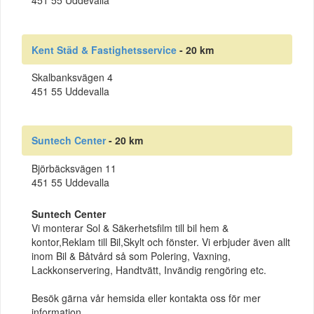
451 55 Uddevalla
Kent Städ & Fastighetsservice
- 20 km
Skalbanksvägen 4
451 55 Uddevalla
Suntech Center
- 20 km
Björbäcksvägen 11
451 55 Uddevalla
Suntech Center
Vi monterar Sol & Säkerhetsfilm till bil hem &
kontor,Reklam till Bil,Skylt och fönster. Vi erbjuder även allt
inom Bil & Båtvård så som Polering, Vaxning,
Lackkonservering, Handtvätt, Invändig rengöring etc.
Besök gärna vår hemsida eller kontakta oss för mer
information.