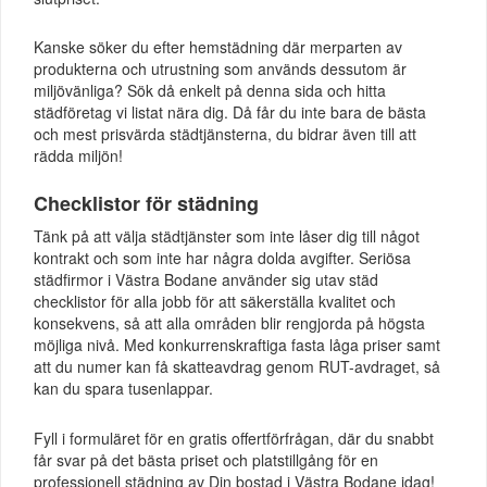
Kanske söker du efter hemstädning där merparten av
produkterna och utrustning som används dessutom är
miljövänliga? Sök då enkelt på denna sida och hitta
städföretag vi listat nära dig. Då får du inte bara de bästa
och mest prisvärda städtjänsterna, du bidrar även till att
rädda miljön!
Checklistor för städning
Tänk på att välja städtjänster som inte låser dig till något
kontrakt och som inte har några dolda avgifter. Seriösa
städfirmor i Västra Bodane använder sig utav städ
checklistor för alla jobb för att säkerställa kvalitet och
konsekvens, så att alla områden blir rengjorda på högsta
möjliga nivå. Med konkurrenskraftiga fasta låga priser samt
att du numer kan få skatteavdrag genom RUT-avdraget, så
kan du spara tusenlappar.
Fyll i formuläret för en gratis offertförfrågan, där du snabbt
får svar på det bästa priset och platstillgång för en
professionell städning av Din bostad i Västra Bodane idag!