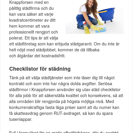
Knappforsen med en
pålitlig städfirma och du
kan vara säker att varje
kvadratcentimeter av ditt
hem kommer att vara
professionellt rengjort och
polerat. Ett tips är att välja
ett städföretag som kan erbjuda städgaranti. Om du inte är
helt nöjd med städjobbet, kommer de då tillbaka
och åtgärdar det kostnadsfritt.
Checklistor för städning
Tänk på att välja städtjänster som inte låser dig till något
kontrakt och som inte har några dolda avgifter. Seriösa
städfirmor i Knappforsen använder sig utav städ checklistor
för alla jobb för att säkerställa kvalitet och konsekvens, så att
alla områden blir rengjorda på högsta möjliga nivå. Med
konkurrenskraftiga fasta låga priser samt att du numer kan
få skatteavdrag genom RUT-avdraget, så kan du spara
tusenlappar.
Fyll i formuläret för en gratis offertförfrågan, där du snabbt