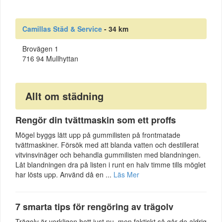
Camillas Städ & Service
- 34 km
Brovägen 1
716 94 Mullhyttan
Allt om städning
Rengör din tvättmaskin som ett proffs
Mögel byggs lätt upp på gummilisten på frontmatade
tvättmaskiner. Försök med att blanda vatten och destillerat
vitvinsvinäger och behandla gummilisten med blandningen.
Låt blandningen dra på listen i runt en halv timme tills möglet
har lösts upp. Använd då en ...
Läs Mer
7 smarta tips för rengöring av trägolv
Trägolv är verkligen hett just nu, men faktiskt så går de aldrig