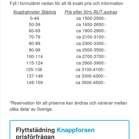
Fyll i formuläret nedan för att få exakt pris och information
Kvadratmeter Städyta
Pris efter 50% RUT-avdrag
0-49
ca 1500-2500:-
50-59
ca 1650-2650:-
60-69
ca 1900-2900:-
70-79
ca 2100-3100:-
80-89
ca 2300-3300:-
90-99
ca 2500-3500:-
100-114
ca 2700-3700:-
115-124
ca 2900-3900:-
125-136
ca 3100-4100:-
137-148
ca 3300-4300:-
149-159
ca 3500-4500:-
*Reservation för att priserna kan ändras och varierar mellan
olika delar av Sverige.
Flyttstädning
Knappforsen
prisförfrågan