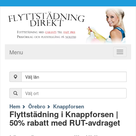
Menu
Toggle
navigati
Välj län
Hem
Örebro
Knappforsen
Flyttstädning i Knappforsen |
50% rabatt med RUT-avdraget