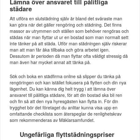
Lämna över ansvaret till pålitliga
städare
Att utföra en slutstädning själv är bland det svåraste man
kan göra när det gäller rengöring och städning. Det finns
massor av utrymmen och ställen som behöver rengöras och
städas när man flyttar ut ur en bostad som man normalt sett
inte tänker på att städa. Utför man städningen själv riskerar
man att man får åka tillbaka och göra arbetet igen.
Dessutom är perioden då man flyttar ofta väldigt stressig då
man även har mycket annat att tänka på.
Sök och boka en städfirma online så slipper du tänka på
rengöringen och kan istället fokusera på flytten och din nya
lägenhet. Du kan känna dig helt trygg i att lämna över
ansvaret till pålitliga städare, för att din bostad ska bli ren
och fin så att den nya hyresgästen kan flytta in. För din
trygghet bör det företaget du anlitar kunna visa upp en
omfattande checklista som återspeglar de renlighetskrav
som rekommenderas av Mäklarsamfundet.
Ungefärliga flyttstädningspriser