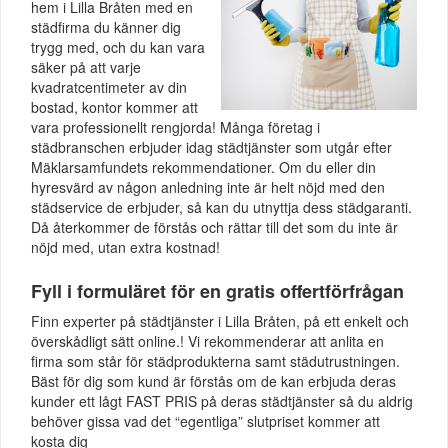
hem i Lilla Bråten med en
städfirma du känner dig
trygg med, och du kan vara
säker på att varje
kvadratcentimeter av din
bostad, kontor kommer att
vara professionellt rengjorda! Många företag i
städbranschen erbjuder idag städtjänster som utgår efter
Mäklarsamfundets rekommendationer. Om du eller din
hyresvärd av någon anledning inte är helt nöjd med den
städservice de erbjuder, så kan du utnyttja dess städgaranti.
Då återkommer de förstås och rättar till det som du inte är
nöjd med, utan extra kostnad!
Fyll i formuläret för en gratis offertförfrågan
Finn experter på städtjänster i Lilla Bråten, på ett enkelt och
överskådligt sätt online.! Vi rekommenderar att anlita en
firma som står för städprodukterna samt städutrustningen.
Bäst för dig som kund är förstås om de kan erbjuda deras
kunder ett lågt FAST PRIS på deras städtjänster så du aldrig
behöver gissa vad det “egentliga” slutpriset kommer att
kosta dig