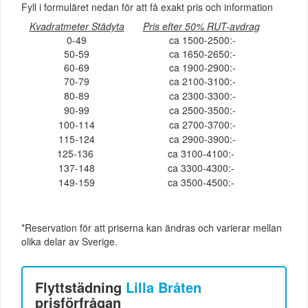
Fyll i formuläret nedan för att få exakt pris och information
Kvadratmeter Städyta
Pris efter 50% RUT-avdrag
0-49
ca 1500-2500:-
50-59
ca 1650-2650:-
60-69
ca 1900-2900:-
70-79
ca 2100-3100:-
80-89
ca 2300-3300:-
90-99
ca 2500-3500:-
100-114
ca 2700-3700:-
115-124
ca 2900-3900:-
125-136
ca 3100-4100:-
137-148
ca 3300-4300:-
149-159
ca 3500-4500:-
*Reservation för att priserna kan ändras och varierar mellan
olika delar av Sverige.
Flyttstädning
Lilla Bråten
prisförfrågan