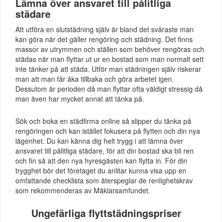
Lämna över ansvaret till pålitliga
städare
Att utföra en slutstädning själv är bland det svåraste man
kan göra när det gäller rengöring och städning. Det finns
massor av utrymmen och ställen som behöver rengöras och
städas när man flyttar ut ur en bostad som man normalt sett
inte tänker på att städa. Utför man städningen själv riskerar
man att man får åka tillbaka och göra arbetet igen.
Dessutom är perioden då man flyttar ofta väldigt stressig då
man även har mycket annat att tänka på.
Sök och boka en städfirma online så slipper du tänka på
rengöringen och kan istället fokusera på flytten och din nya
lägenhet. Du kan känna dig helt trygg i att lämna över
ansvaret till pålitliga städare, för att din bostad ska bli ren
och fin så att den nya hyresgästen kan flytta in. För din
trygghet bör det företaget du anlitar kunna visa upp en
omfattande checklista som återspeglar de renlighetskrav
som rekommenderas av Mäklarsamfundet.
Ungefärliga flyttstädningspriser