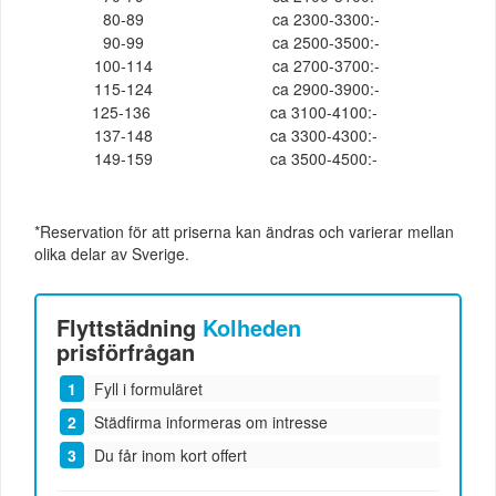
80-89
ca 2300-3300:-
90-99
ca 2500-3500:-
100-114
ca 2700-3700:-
115-124
ca 2900-3900:-
125-136
ca 3100-4100:-
137-148
ca 3300-4300:-
149-159
ca 3500-4500:-
*Reservation för att priserna kan ändras och varierar mellan
olika delar av Sverige.
Flyttstädning
Kolheden
prisförfrågan
Fyll i formuläret
Städfirma informeras om intresse
Du får inom kort offert