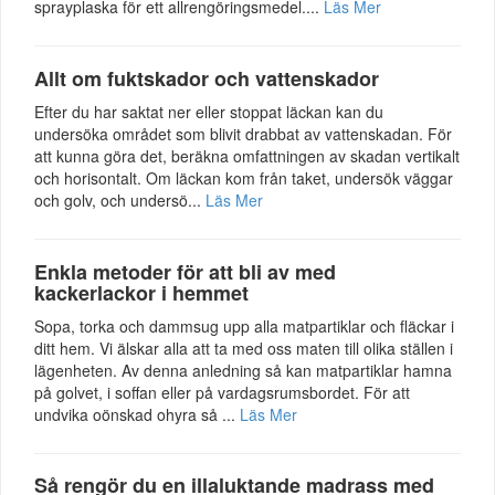
sprayplaska för ett allrengöringsmedel....
Läs Mer
Allt om fuktskador och vattenskador
Efter du har saktat ner eller stoppat läckan kan du
undersöka området som blivit drabbat av vattenskadan. För
att kunna göra det, beräkna omfattningen av skadan vertikalt
och horisontalt. Om läckan kom från taket, undersök väggar
och golv, och undersö...
Läs Mer
Enkla metoder för att bli av med
kackerlackor i hemmet
Sopa, torka och dammsug upp alla matpartiklar och fläckar i
ditt hem. Vi älskar alla att ta med oss maten till olika ställen i
lägenheten. Av denna anledning så kan matpartiklar hamna
på golvet, i soffan eller på vardagsrumsbordet. För att
undvika oönskad ohyra så ...
Läs Mer
Så rengör du en illaluktande madrass med