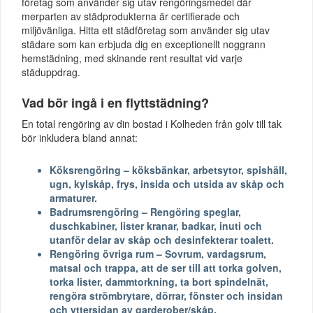
företag som använder sig utav rengöringsmedel där
merparten av städprodukterna är certifierade och
miljövänliga. Hitta ett städföretag som använder sig utav
städare som kan erbjuda dig en exceptionellt noggrann
hemstädning, med skinande rent resultat vid varje
städuppdrag.
Vad bör ingå i en flyttstädning?
En total rengöring av din bostad i Kolheden från golv till tak
bör inkludera bland annat:
Köksrengöring – köksbänkar, arbetsytor, spishäll,
ugn, kylskåp, frys, insida och utsida av skåp och
armaturer.
Badrumsrengöring – Rengöring speglar,
duschkabiner, lister kranar, badkar, inuti och
utanför delar av skåp och desinfekterar toalett.
Rengöring övriga rum – Sovrum, vardagsrum,
matsal och trappa, att de ser till att torka golven,
torka lister, dammtorkning, ta bort spindelnät,
rengöra strömbrytare, dörrar, fönster och insidan
och yttersidan av garderober/skåp.