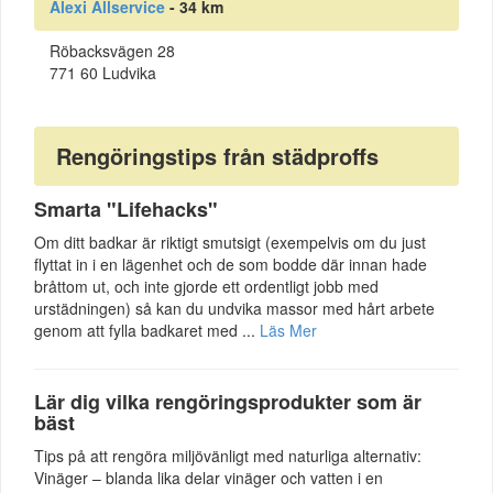
Alexi Allservice
- 34 km
Röbacksvägen 28
771 60 Ludvika
Rengöringstips från städproffs
Smarta "Lifehacks"
Om ditt badkar är riktigt smutsigt (exempelvis om du just
flyttat in i en lägenhet och de som bodde där innan hade
bråttom ut, och inte gjorde ett ordentligt jobb med
urstädningen) så kan du undvika massor med hårt arbete
genom att fylla badkaret med ...
Läs Mer
Lär dig vilka rengöringsprodukter som är
bäst
Tips på att rengöra miljövänligt med naturliga alternativ:
Vinäger – blanda lika delar vinäger och vatten i en