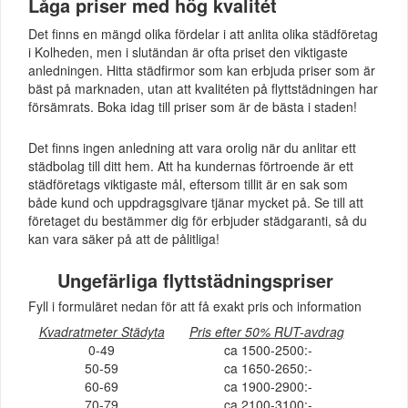
Låga priser med hög kvalitét
Det finns en mängd olika fördelar i att anlita olika städföretag
i Kolheden, men i slutändan är ofta priset den viktigaste
anledningen. Hitta städfirmor som kan erbjuda priser som är
bäst på marknaden, utan att kvalitéten på flyttstädningen har
försämrats. Boka idag till priser som är de bästa i staden!
Det finns ingen anledning att vara orolig när du anlitar ett
städbolag till ditt hem. Att ha kundernas förtroende är ett
städföretags viktigaste mål, eftersom tillit är en sak som
både kund och uppdragsgivare tjänar mycket på. Se till att
företaget du bestämmer dig för erbjuder städgaranti, så du
kan vara säker på att de pålitliga!
Ungefärliga flyttstädningspriser
Fyll i formuläret nedan för att få exakt pris och information
Kvadratmeter Städyta
Pris efter 50% RUT-avdrag
0-49
ca 1500-2500:-
50-59
ca 1650-2650:-
60-69
ca 1900-2900:-
70-79
ca 2100-3100:-