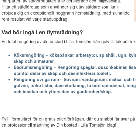
merparten av städprodukterna är certifierade och miljövänliga.
Hitta ett städföretag som använder sig utav städare som kan
erbjuda dig en exceptionellt noggrann hemstädning, med skinande
rent resultat vid varje städuppdrag.
Vad bör ingå i en flyttstädning?
En total rengöring av din bostad i Lilla Tomsjön från golv till tak bör i
Köksrengöring – köksbänkar, arbetsytor, spishäll, ugn, kyls
skåp och armaturer.
Badrumsrengöring – Rengöring speglar, duschkabiner, lister
utanför delar av skåp och desinfekterar toalett.
Rengöring övriga rum – Sovrum, vardagsrum, matsal och trapp
golven, torka lister, dammtorkning, ta bort spindelnät, reng
och insidan och yttersidan av garderober/skåp.
Fyll i formuläret för en gratis offertförfrågan, där du snabbt får svar på
en professionell städning av Din bostad i Lilla Tomsjön idag!