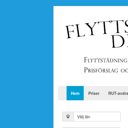
Hem
Priser
RUT-avdr
Välj län