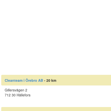
Cleanteam i Örebro AB
- 20 km
Gillersvägen 2
712 30 Hällefors