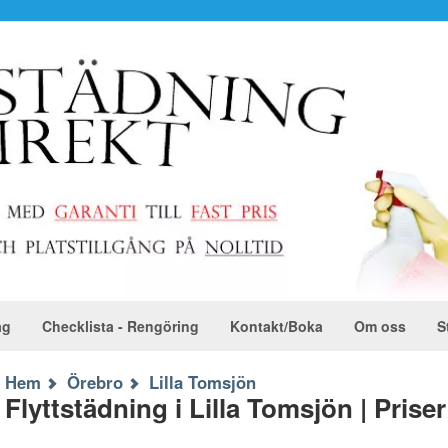
ag
Checklista - Rengöring
Kontakt/Boka
Om oss
S
Hem
Örebro
Lilla Tomsjön
Flyttstädning i Lilla Tomsjön | Priser