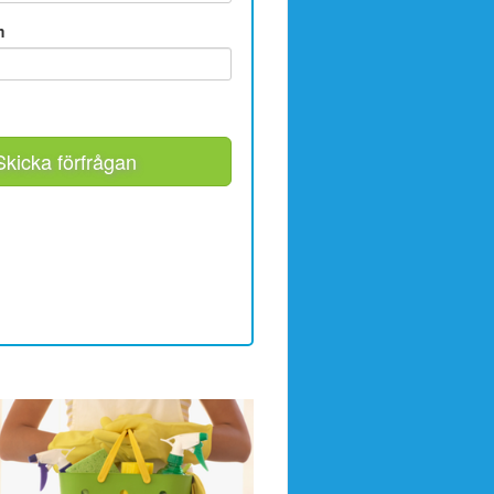
m
Skicka förfrågan