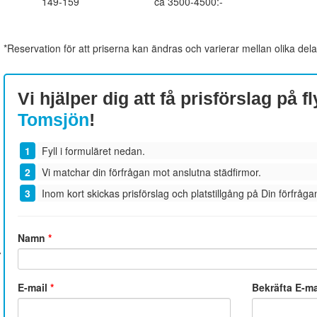
149-159
ca 3500-4500:-
*Reservation för att priserna kan ändras och varierar mellan olika dela
Vi hjälper dig att få prisförslag på f
Tomsjön
!
Fyll i formuläret nedan.
Vi matchar din förfrågan mot anslutna städfirmor.
Inom kort skickas prisförslag och platstillgång på Din förfrågan
Namn
*
E-mail
*
Bekräfta E-m