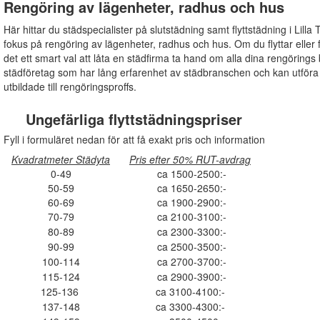
Rengöring av lägenheter, radhus och hus
Här hittar du städspecialister på slutstädning samt flyttstädning i Lilla
fokus på rengöring av lägenheter, radhus och hus. Om du flyttar eller fö
det ett smart val att låta en städfirma ta hand om alla dina rengörings b
städföretag som har lång erfarenhet av städbranschen och kan utför
utbildade till rengöringsproffs.
Ungefärliga flyttstädningspriser
Fyll i formuläret nedan för att få exakt pris och information
Kvadratmeter Städyta
Pris efter 50% RUT-avdrag
0-49
ca 1500-2500:-
50-59
ca 1650-2650:-
60-69
ca 1900-2900:-
70-79
ca 2100-3100:-
80-89
ca 2300-3300:-
90-99
ca 2500-3500:-
100-114
ca 2700-3700:-
115-124
ca 2900-3900:-
125-136
ca 3100-4100:-
137-148
ca 3300-4300:-