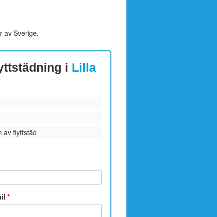
r av Sverige.
lyttstädning i
Lilla
 av flyttstäd
ail
*