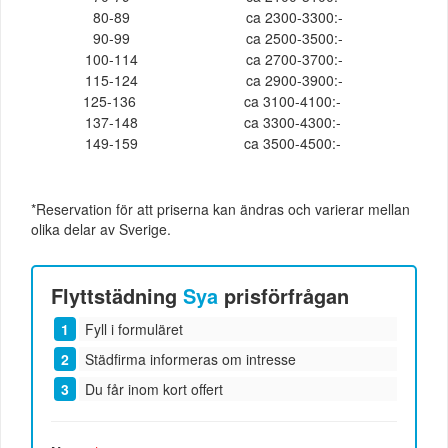
80-89
ca 2300-3300:-
90-99
ca 2500-3500:-
100-114
ca 2700-3700:-
115-124
ca 2900-3900:-
125-136
ca 3100-4100:-
137-148
ca 3300-4300:-
149-159
ca 3500-4500:-
*Reservation för att priserna kan ändras och varierar mellan
olika delar av Sverige.
Flyttstädning
Sya
prisförfrågan
Fyll i formuläret
Städfirma informeras om intresse
Du får inom kort offert