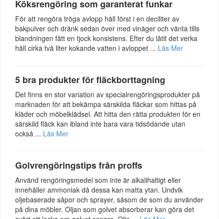
Köksrengöring som garanterat funkar
För att rengöra tröga avlopp häll först i en deciliter av
bakpulver och dränk sedan över med vinäger och vänta tills
blandningen fått en tjock konsistens. Efter du låtit det verka
häll cirka två liter kokande vatten i avloppet ...
Läs Mer
5 bra produkter för fläckborttagning
Det finns en stor variation av specialrengöringsprodukter på
marknaden för att bekämpa särskilda fläckar som hittas på
kläder och möbelklädsel. Att hitta den rätta produkten för en
särskild fläck kan ibland inte bara vara tidsödande utan
också ...
Läs Mer
Golvrengöringstips från proffs
Använd rengöringsmedel som inte är alkalihaltigt eller
innehåller ammoniak då dessa kan matta ytan. Undvik
oljebaserade såpor och sprayer, såsom de som du använder
på dina möbler. Oljan som golvet absorberar kan göra det
svårt att lacka om golvet senare. Olja ...
Läs Mer