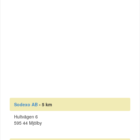
Sodexo AB
- 5 km
Hultvägen 6
595 44 Mjölby