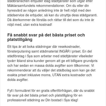
städbranschen erbjuder idag städtjänster som utgår efter
Mäklarsamfundets rekommendationer. Om du eller din
hyresvärd av någon anledning inte är helt nöjd med den
städservice de erbjuder, så kan du utnyttja dess städgaranti.
Då återkommer de förstås och rättar till det som du inte är
nöjd med, utan extra kostnad!
Få snabbt svar på det bästa priset och
platstillgång
Ett tips är att boka städningar där resekostnader,
fönsterputsning samt städmaterial INGÅR i priset. En del
städföretag i Sya som arbetar med städtjänster vilseleder
tyvärr ibland sina kunder genom att ge ett billigare grundpris
och har sedan en massa dolda avgifter som tillkommer. Vi
rekommenderar att du väljer det städbolag som kan ge det
exakta priset inklusive moms, UTAN extra kostnader och
dolda avgifter.
Fyll i formuläret för en gratis offertförfrågan, där du snabbt
får svar på det bästa priset och platstillgång för en
professionell städning av Din bostad i Sya idag!