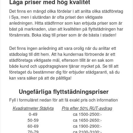
Låga priser med hög kvalitét
Det finns en mängd olika fördelar i att anlita olika städföretag
i Sya, men i slutändan är ofta priset den viktigaste
anledningen. Hitta städfirmor som kan erbjuda priser som är
bäst på marknaden, utan att kvalitéten på flyttstädningen har
försämrats. Boka idag till priser som är de bästa i staden!
Det finns ingen anledning att vara orolig när du anlitar ett
städbolag till ditt hem. Att ha kundernas förtroende är ett
städföretags viktigaste mål, eftersom tillit är en sak som
både kund och uppdragsgivare tjänar mycket på. Se till att
företaget du bestämmer dig för erbjuder städgaranti, så du
kan vara säker på att de pålitliga!
Ungefärliga flyttstädningspriser
Fyll i formuläret nedan för att få exakt pris och information
Kvadratmeter Städyta
Pris efter 50% RUT-avdrag
0-49
ca 1500-2500:-
50-59
ca 1650-2650:-
60-69
ca 1900-2900:-
70-79
ca 2100-3100:-