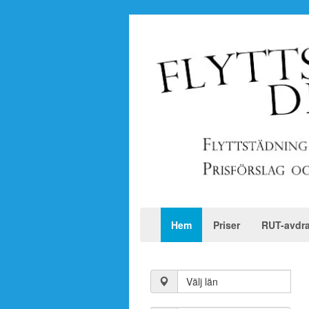
Hem
Priser
RUT-avdr
Välj län