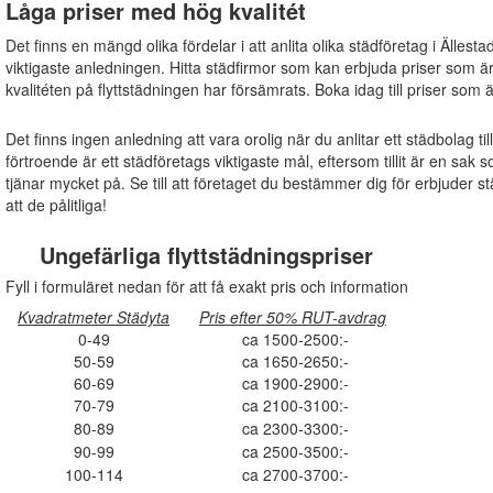
Låga priser med hög kvalitét
Det finns en mängd olika fördelar i att anlita olika städföretag i Ällest
viktigaste anledningen. Hitta städfirmor som kan erbjuda priser som ä
kvalitéten på flyttstädningen har försämrats. Boka idag till priser som 
Det finns ingen anledning att vara orolig när du anlitar ett städbolag ti
förtroende är ett städföretags viktigaste mål, eftersom tillit är en s
tjänar mycket på. Se till att företaget du bestämmer dig för erbjuder s
att de pålitliga!
Ungefärliga flyttstädningspriser
Fyll i formuläret nedan för att få exakt pris och information
Kvadratmeter Städyta
Pris efter 50% RUT-avdrag
0-49
ca 1500-2500:-
50-59
ca 1650-2650:-
60-69
ca 1900-2900:-
70-79
ca 2100-3100:-
80-89
ca 2300-3300:-
90-99
ca 2500-3500:-
100-114
ca 2700-3700:-