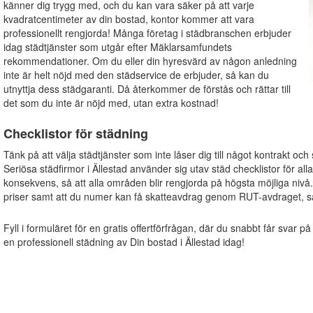
känner dig trygg med, och du kan vara säker på att varje
kvadratcentimeter av din bostad, kontor kommer att vara
professionellt rengjorda! Många företag i städbranschen erbjuder
idag städtjänster som utgår efter Mäklarsamfundets
rekommendationer. Om du eller din hyresvärd av någon anledning
inte är helt nöjd med den städservice de erbjuder, så kan du
utnyttja dess städgaranti. Då återkommer de förstås och rättar till
det som du inte är nöjd med, utan extra kostnad!
Checklistor för städning
Tänk på att välja städtjänster som inte låser dig till något kontrakt och
Seriösa städfirmor i Ällestad använder sig utav städ checklistor för alla 
konsekvens, så att alla områden blir rengjorda på högsta möjliga nivå
priser samt att du numer kan få skatteavdrag genom RUT-avdraget, s
Fyll i formuläret för en gratis offertförfrågan, där du snabbt får svar på
en professionell städning av Din bostad i Ällestad idag!