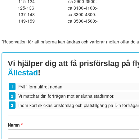
115-124
ca 2900-3900:-
125-136
ca 3100-4100:-
137-148
ca 3300-4300:-
149-159
ca 3500-4500:-
*Reservation för att priserna kan ändras och varierar mellan olika dela
Vi hjälper dig att få prisförslag på fl
Ällestad
!
Fyll i formuläret nedan.
Vi matchar din förfrågan mot anslutna städfirmor.
Inom kort skickas prisförslag och platstillgång på Din förfrågan
Namn
*