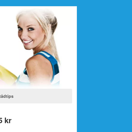
tädtips
5 kr