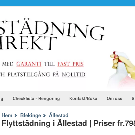
ag
Checklista - Rengöring
Kontakt/Boka
Om oss
S
Hem
Blekinge
Ällestad
Flyttstädning i Ällestad | Priser fr.79