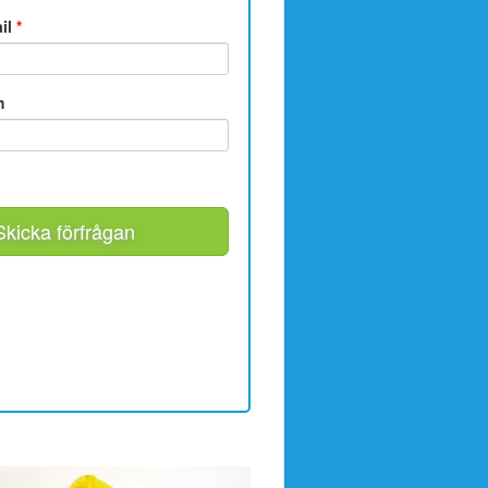
ail
*
m
Skicka förfrågan