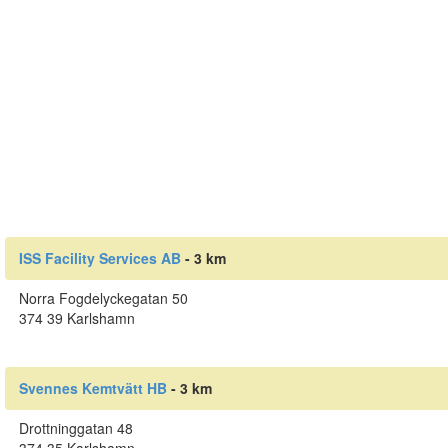
ISS Facility Services AB
- 3 km
Norra Fogdelyckegatan 50
374 39 Karlshamn
Svennes Kemtvätt HB
- 3 km
Drottninggatan 48