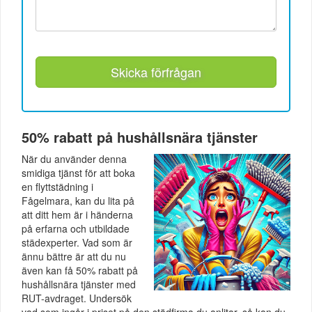
Skicka förfrågan
50% rabatt på hushållsnära tjänster
När du använder denna
smidiga tjänst för att boka
en flyttstädning i
Fågelmara, kan du lita på
att ditt hem är i händerna
på erfarna och utbildade
städexperter. Vad som är
ännu bättre är att du nu
även kan få 50% rabatt på
hushållsnära tjänster med
RUT-avdraget. Undersök
vad som ingår i priset på den städfirma du anlitar, så kan du