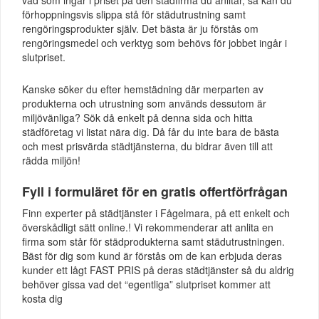
förhoppningsvis slippa stå för städutrustning samt
rengöringsprodukter själv. Det bästa är ju förstås om
rengöringsmedel och verktyg som behövs för jobbet ingår i
slutpriset.
Kanske söker du efter hemstädning där merparten av
produkterna och utrustning som används dessutom är
miljövänliga? Sök då enkelt på denna sida och hitta
städföretag vi listat nära dig. Då får du inte bara de bästa
och mest prisvärda städtjänsterna, du bidrar även till att
rädda miljön!
Fyll i formuläret för en gratis offertförfrågan
Finn experter på städtjänster i Fågelmara, på ett enkelt och
överskådligt sätt online.! Vi rekommenderar att anlita en
firma som står för städprodukterna samt städutrustningen.
Bäst för dig som kund är förstås om de kan erbjuda deras
kunder ett lågt FAST PRIS på deras städtjänster så du aldrig
behöver gissa vad det “egentliga” slutpriset kommer att
kosta dig