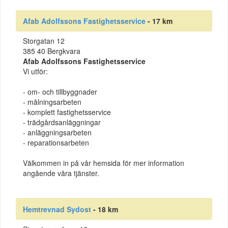
Afab Adolfssons Fastighetsservice
- 17 km
Storgatan 12
385 40 Bergkvara
Afab Adolfssons Fastighetsservice
Vi utför:
- om- och tillbyggnader
- målningsarbeten
- komplett fastighetsservice
- trädgårdsanläggningar
- anläggningsarbeten
- reparationsarbeten
Välkommen in på vår hemsida för mer information
angående våra tjänster.
Hemtrevnad Sydost
- 18 km