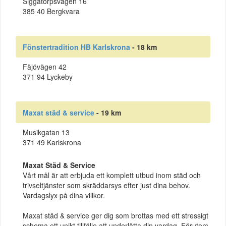
Siggatorpsvägen 16
385 40 Bergkvara
Fönstertradition HB Karlskrona
- 18 km
Fäjövägen 42
371 94 Lyckeby
Maxat städ & service
- 19 km
Musikgatan 13
371 49 Karlskrona
Maxat Städ & Service
Vårt mål är att erbjuda ett komplett utbud inom städ och
trivseltjänster som skräddarsys efter just dina behov.
Vardagslyx på dina villkor.
Maxat städ & service ger dig som brottas med ett stressigt
schema ett unikt tillfälle att underlätta din vardag. Förutom