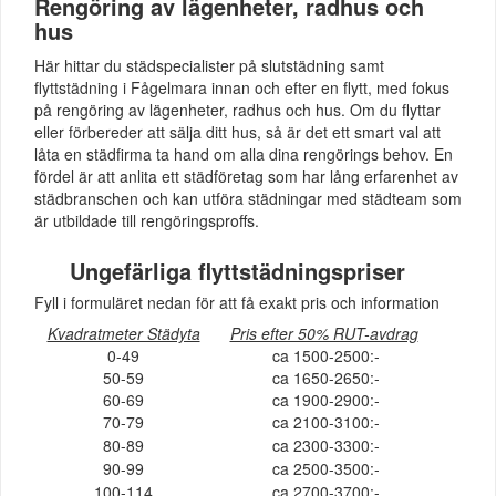
Rengöring av lägenheter, radhus och
hus
Här hittar du städspecialister på slutstädning samt
flyttstädning i Fågelmara innan och efter en flytt, med fokus
på rengöring av lägenheter, radhus och hus. Om du flyttar
eller förbereder att sälja ditt hus, så är det ett smart val att
låta en städfirma ta hand om alla dina rengörings behov. En
fördel är att anlita ett städföretag som har lång erfarenhet av
städbranschen och kan utföra städningar med städteam som
är utbildade till rengöringsproffs.
Ungefärliga flyttstädningspriser
Fyll i formuläret nedan för att få exakt pris och information
Kvadratmeter Städyta
Pris efter 50% RUT-avdrag
0-49
ca 1500-2500:-
50-59
ca 1650-2650:-
60-69
ca 1900-2900:-
70-79
ca 2100-3100:-
80-89
ca 2300-3300:-
90-99
ca 2500-3500:-
100-114
ca 2700-3700:-