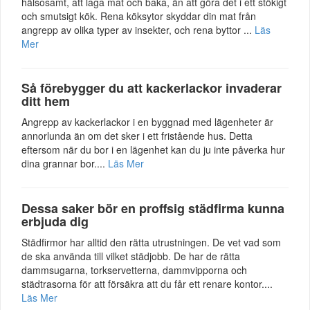
hälsosamt, att laga mat och baka, än att göra det i ett stökigt
och smutsigt kök. Rena köksytor skyddar din mat från
angrepp av olika typer av insekter, och rena byttor ...
Läs
Mer
Så förebygger du att kackerlackor invaderar
ditt hem
Angrepp av kackerlackor i en byggnad med lägenheter är
annorlunda än om det sker i ett fristående hus. Detta
eftersom när du bor i en lägenhet kan du ju inte påverka hur
dina grannar bor....
Läs Mer
Dessa saker bör en proffsig städfirma kunna
erbjuda dig
Städfirmor har alltid den rätta utrustningen. De vet vad som
de ska använda till vilket städjobb. De har de rätta
dammsugarna, torkservetterna, dammvipporna och
städtrasorna för att försäkra att du får ett renare kontor....
Läs Mer