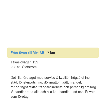
Från Svart till Vitt AB
- 7 km
Tåkasjövägen 155
293 91 Olofström
Det lilla företaget med service & kvalité i högsätet inom
städ, fönsterputsning, dörrmattor, tvätt, mangel,
rengöringsartiklar, trädgårdsarbete och personlig omsorg.
Vi handlar med alla och alla kan handla med oss. Privata
som företag.