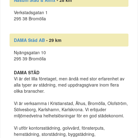
Näsum Städ & Allfix
- 28 km
Verkstadsgatan 1
295 38 Bromölla
DAMA Städ AB
- 29 km
Nyängsgatan 10
295 39 Bromölla
DAMA STÄD
Vi är det lilla företaget, men ändå med stor erfarenhet av
alla typer av städning, med uppdragsgivare inom flera
olika branscher.
Vi är verksamma i Kristianstad, Åhus, Bromölla, Olofström,
Sölvesborg, Karlshamn, Karlskrona. Vi erbjuder
miljömedvetna helhetslösningar för en god städekonomi.
Vi utför kontorsstädning, golvvård, fönsterputs,
hemstädning, storstädning, byggstädning,