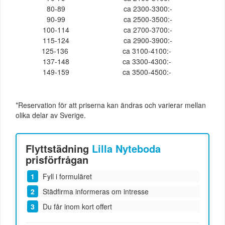
80-89
ca 2300-3300:-
90-99
ca 2500-3500:-
100-114
ca 2700-3700:-
115-124
ca 2900-3900:-
125-136
ca 3100-4100:-
137-148
ca 3300-4300:-
149-159
ca 3500-4500:-
*Reservation för att priserna kan ändras och varierar mellan
olika delar av Sverige.
Flyttstädning
Lilla Nyteboda
prisförfrågan
Fyll i formuläret
Städfirma informeras om intresse
Du får inom kort offert