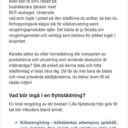
även kan få 50% rabatt på
hushållsnära tjänster med
RUT-avdraget. Undersök
vad som ingår i priset på den städfirma du anlitar, så kan du
förhoppningsvis slippa stå för städutrustning samt
rengöringsprodukter själv. Det bästa är ju förstås om
rengöringsmedel och verktyg som behövs för jobbet ingår i
slutpriset.
Kanske söker du efter hemstädning där merparten av
produkterna och utrustning som används dessutom är
miljövänliga? Sök då enkelt på denna sida och hitta
städföretag vi listat nära dig. Då får du inte bara de bästa
och mest prisvärda städtjänsterna, du bidrar även till att
rädda miljön!
Vad bör ingå i en flyttstädning?
En total rengöring av din bostad i Lilla Nyteboda från golv till
tak bör inkludera bland annat:
Köksrengöring – köksbänkar, arbetsytor, spishäll,
ugn, kylskåp, frys, insida och utsida av skåp och