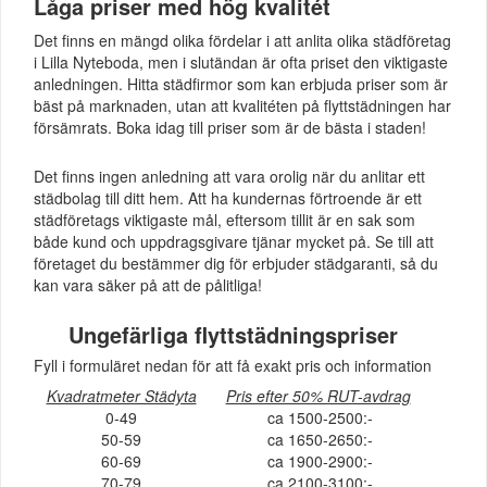
Låga priser med hög kvalitét
Det finns en mängd olika fördelar i att anlita olika städföretag
i Lilla Nyteboda, men i slutändan är ofta priset den viktigaste
anledningen. Hitta städfirmor som kan erbjuda priser som är
bäst på marknaden, utan att kvalitéten på flyttstädningen har
försämrats. Boka idag till priser som är de bästa i staden!
Det finns ingen anledning att vara orolig när du anlitar ett
städbolag till ditt hem. Att ha kundernas förtroende är ett
städföretags viktigaste mål, eftersom tillit är en sak som
både kund och uppdragsgivare tjänar mycket på. Se till att
företaget du bestämmer dig för erbjuder städgaranti, så du
kan vara säker på att de pålitliga!
Ungefärliga flyttstädningspriser
Fyll i formuläret nedan för att få exakt pris och information
Kvadratmeter Städyta
Pris efter 50% RUT-avdrag
0-49
ca 1500-2500:-
50-59
ca 1650-2650:-
60-69
ca 1900-2900:-
70-79
ca 2100-3100:-