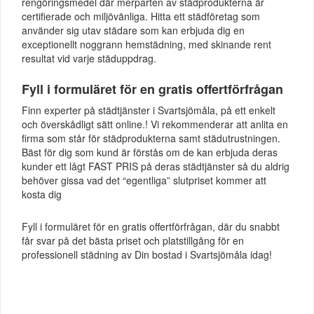
rengöringsmedel där merparten av städprodukterna är
certifierade och miljövänliga. Hitta ett städföretag som
använder sig utav städare som kan erbjuda dig en
exceptionellt noggrann hemstädning, med skinande rent
resultat vid varje städuppdrag.
Fyll i formuläret för en gratis offertförfrågan
Finn experter på städtjänster i Svartsjömåla, på ett enkelt
och överskådligt sätt online.! Vi rekommenderar att anlita en
firma som står för städprodukterna samt städutrustningen.
Bäst för dig som kund är förstås om de kan erbjuda deras
kunder ett lågt FAST PRIS på deras städtjänster så du aldrig
behöver gissa vad det “egentliga” slutpriset kommer att
kosta dig
Fyll i formuläret för en gratis offertförfrågan, där du snabbt
får svar på det bästa priset och platstillgång för en
professionell städning av Din bostad i Svartsjömåla idag!