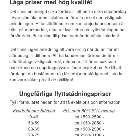
Låga priser med hög kvalitét
Det finns en mängd olika fördelar i att anlita olika städföretag
i Svartsjömåla, men i slutändan är ofta priset den viktigaste
anledningen. Hitta städfirmor som kan erbjuda priser som är
bäst på marknaden, utan att kvalitéten på flyttstädningen har
försämrats. Boka idag till priser som är de bästa i staden!
Det finns ingen anledning att vara orolig när du anlitar ett
städbolag till ditt hem. Att ha kundernas förtroende är ett
städföretags viktigaste mål, eftersom tillit är en sak som
både kund och uppdragsgivare tjänar mycket på. Se till att
företaget du bestämmer dig för erbjuder städgaranti, så du
kan vara säker på att de pålitliga!
Ungefärliga flyttstädningspriser
Fyll i formuläret nedan för att få exakt pris och information
Kvadratmeter Städyta
Pris efter 50% RUT-avdrag
0-49
ca 1500-2500:-
50-59
ca 1650-2650:-
60-69
ca 1900-2900:-
70-79
ca 2100-3100:-