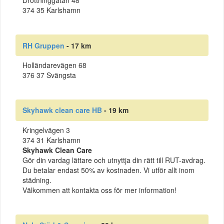
Drottninggatan 48
374 35 Karlshamn
RH Gruppen
- 17 km
Holländarevägen 68
376 37 Svängsta
Skyhawk clean care HB
- 19 km
Kringelvägen 3
374 31 Karlshamn
Skyhawk Clean Care
Gör din vardag lättare och utnyttja din rätt till RUT-avdrag.
Du betalar endast 50% av kostnaden. Vi utför allt inom
städning.
Välkommen att kontakta oss för mer information!