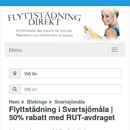
Menu
Toggle
navigati
Välj län
Hem
Blekinge
Svartsjömåla
Flyttstädning i Svartsjömåla |
50% rabatt med RUT-avdraget