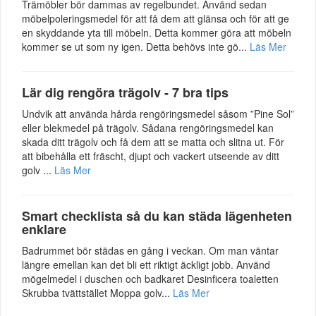
Trämöbler bör dammas av regelbundet. Använd sedan
möbelpoleringsmedel för att få dem att glänsa och för att ge
en skyddande yta till möbeln. Detta kommer göra att möbeln
kommer se ut som ny igen. Detta behövs inte gö...
Läs Mer
Lär dig rengöra trägolv - 7 bra tips
Undvik att använda hårda rengöringsmedel såsom ”Pine Sol”
eller blekmedel på trägolv. Sådana rengöringsmedel kan
skada ditt trägolv och få dem att se matta och slitna ut. För
att bibehålla ett fräscht, djupt och vackert utseende av ditt
golv ...
Läs Mer
Smart checklista så du kan städa lägenheten
enklare
Badrummet bör städas en gång i veckan. Om man väntar
längre emellan kan det bli ett riktigt äckligt jobb. Använd
mögelmedel i duschen och badkaret Desinficera toaletten
Skrubba tvättstället Moppa golv...
Läs Mer