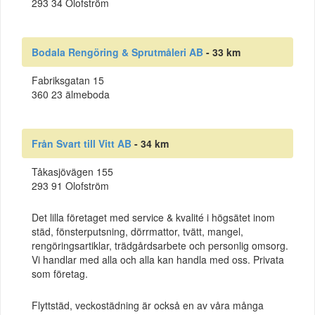
293 34 Olofström
Bodala Rengöring & Sprutmåleri AB
- 33 km
Fabriksgatan 15
360 23 älmeboda
Från Svart till Vitt AB
- 34 km
Tåkasjövägen 155
293 91 Olofström
Det lilla företaget med service & kvalité i högsätet inom
städ, fönsterputsning, dörrmattor, tvätt, mangel,
rengöringsartiklar, trädgårdsarbete och personlig omsorg.
Vi handlar med alla och alla kan handla med oss. Privata
som företag.
Flyttstäd, veckostädning är också en av våra många