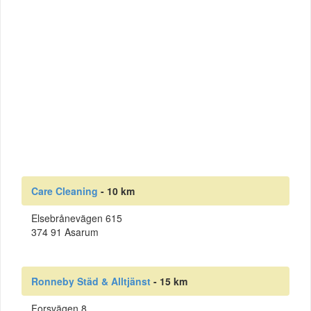
Care Cleaning
- 10 km
Elsebrånevägen 615
374 91 Asarum
Ronneby Städ & Alltjänst
- 15 km
Forsvägen 8