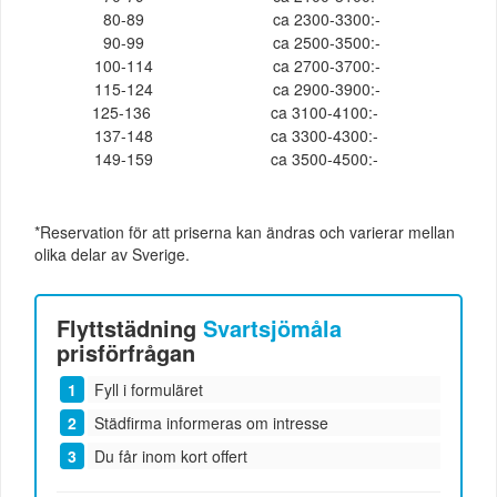
80-89
ca 2300-3300:-
90-99
ca 2500-3500:-
100-114
ca 2700-3700:-
115-124
ca 2900-3900:-
125-136
ca 3100-4100:-
137-148
ca 3300-4300:-
149-159
ca 3500-4500:-
*Reservation för att priserna kan ändras och varierar mellan
olika delar av Sverige.
Flyttstädning
Svartsjömåla
prisförfrågan
Fyll i formuläret
Städfirma informeras om intresse
Du får inom kort offert