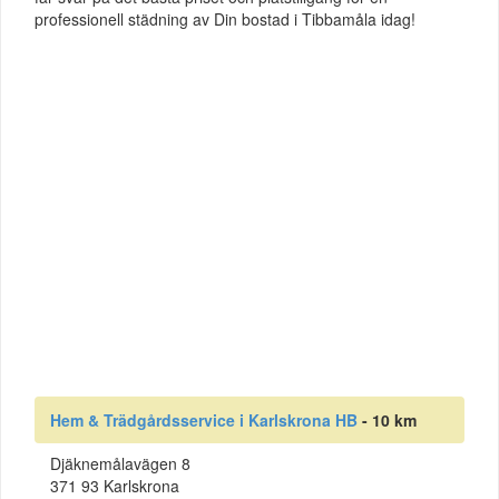
professionell städning av Din bostad i Tibbamåla idag!
Hem & Trädgårdsservice i Karlskrona HB
- 10 km
Djäknemålavägen 8
371 93 Karlskrona