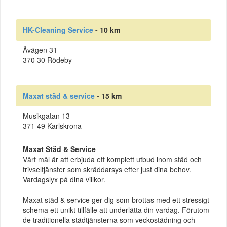
HK-Cleaning Service
- 10 km
Åvägen 31
370 30 Rödeby
Maxat städ & service
- 15 km
Musikgatan 13
371 49 Karlskrona
Maxat Städ & Service
Vårt mål är att erbjuda ett komplett utbud inom städ och
trivseltjänster som skräddarsys efter just dina behov.
Vardagslyx på dina villkor.
Maxat städ & service ger dig som brottas med ett stressigt
schema ett unikt tillfälle att underlätta din vardag. Förutom
de traditionella städtjänsterna som veckostädning och