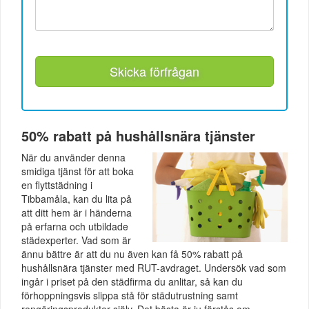
Skicka förfrågan
50% rabatt på hushållsnära tjänster
När du använder denna
smidiga tjänst för att boka
en flyttstädning i
Tibbamåla, kan du lita på
att ditt hem är i händerna
på erfarna och utbildade
städexperter. Vad som är
ännu bättre är att du nu även kan få 50% rabatt på
hushållsnära tjänster med RUT-avdraget. Undersök vad som
ingår i priset på den städfirma du anlitar, så kan du
förhoppningsvis slippa stå för städutrustning samt
rengöringsprodukter själv. Det bästa är ju förstås om