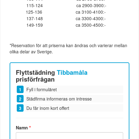
115-124
ca 2900-3900:-
125-136
ca 3100-4100:-
137-148
ca 3300-4300:-
149-159
ca 3500-4500:-
*Reservation för att priserna kan ändras och varierar mellan
olika delar av Sverige.
Flyttstädning
Tibbamåla
prisförfrågan
Fyll i formuläret
Städfirma informeras om intresse
Du får inom kort offert
Namn
*