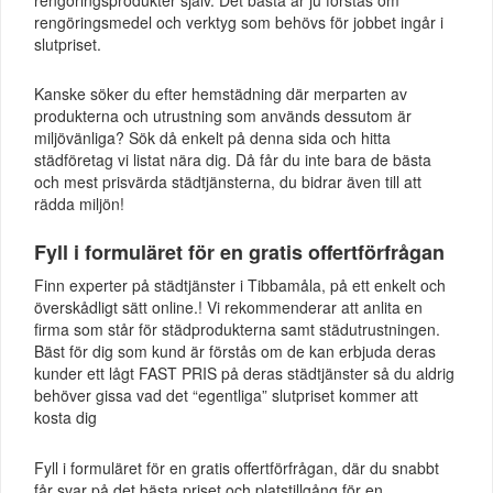
rengöringsmedel och verktyg som behövs för jobbet ingår i
slutpriset.
Kanske söker du efter hemstädning där merparten av
produkterna och utrustning som används dessutom är
miljövänliga? Sök då enkelt på denna sida och hitta
städföretag vi listat nära dig. Då får du inte bara de bästa
och mest prisvärda städtjänsterna, du bidrar även till att
rädda miljön!
Fyll i formuläret för en gratis offertförfrågan
Finn experter på städtjänster i Tibbamåla, på ett enkelt och
överskådligt sätt online.! Vi rekommenderar att anlita en
firma som står för städprodukterna samt städutrustningen.
Bäst för dig som kund är förstås om de kan erbjuda deras
kunder ett lågt FAST PRIS på deras städtjänster så du aldrig
behöver gissa vad det “egentliga” slutpriset kommer att
kosta dig
Fyll i formuläret för en gratis offertförfrågan, där du snabbt
får svar på det bästa priset och platstillgång för en