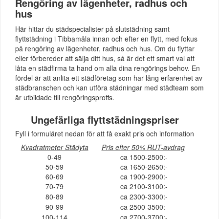
Rengöring av lägenheter, radhus och
hus
Här hittar du städspecialister på slutstädning samt
flyttstädning i Tibbamåla innan och efter en flytt, med fokus
på rengöring av lägenheter, radhus och hus. Om du flyttar
eller förbereder att sälja ditt hus, så är det ett smart val att
låta en städfirma ta hand om alla dina rengörings behov. En
fördel är att anlita ett städföretag som har lång erfarenhet av
städbranschen och kan utföra städningar med städteam som
är utbildade till rengöringsproffs.
Ungefärliga flyttstädningspriser
Fyll i formuläret nedan för att få exakt pris och information
Kvadratmeter Städyta
Pris efter 50% RUT-avdrag
0-49
ca 1500-2500:-
50-59
ca 1650-2650:-
60-69
ca 1900-2900:-
70-79
ca 2100-3100:-
80-89
ca 2300-3300:-
90-99
ca 2500-3500:-
100-114
ca 2700-3700:-