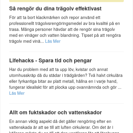
Så rengör du dina trägolv effektivast
För att ta bort klackmärken och repor använd ett
professionellt trägolvsrengöringsmedel av bra kvalité på en
trasa. Många personer hävdar att de rengör sina trägolv
med en vinäger och vatten blandning. Tipset på att rengöra
trägolv med vinä...
Läs Mer
Lifehacks - Spara tid och pengar
Har du problem med att ta upp löv, kvistar och annat
utomhusskräp då du städar i trädgården? Två halvt cirkulära
eller fyrkantiga bitar av platt metall, hållna en i varje hand,
fungerar idealiskt för att plocka upp ovannämnda och gör ...
Läs Mer
Allt om fuktskador och vattenskador
En annan viktig aspekt då det gäller rengöring efter en
vattenskada är att se till att luften cirkulerar. Om det är i
källaren måste du se till att den ventileras för att förebygga