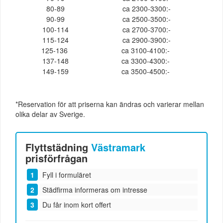
80-89
ca 2300-3300:-
90-99
ca 2500-3500:-
100-114
ca 2700-3700:-
115-124
ca 2900-3900:-
125-136
ca 3100-4100:-
137-148
ca 3300-4300:-
149-159
ca 3500-4500:-
*Reservation för att priserna kan ändras och varierar mellan
olika delar av Sverige.
Flyttstädning
Västramark
prisförfrågan
Fyll i formuläret
Städfirma informeras om intresse
Du får inom kort offert