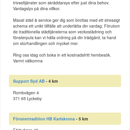
trivseltjänster som skräddarsys efter just dina behov.
Vardagslyx på dina villkor.
Maxat städ & service ger dig som brottas med ett stressigt
schema ett unikt tillfälle att underlätta din vardag. Förutom
de traditionella städtjänsterna som veckostädning och
fönsterputs kan vi hålla ordning på din trädgård, ta hand
om storhandlingen och mycket mer.
Ring oss idag och boka in ett kostnadsfritt hembesök.
Varmt välkomna
Support Syd AB
- 4 km
Rombvägen 4
371 65 Lyckeby
Fönstertradition HB Karlskrona
- 5 km