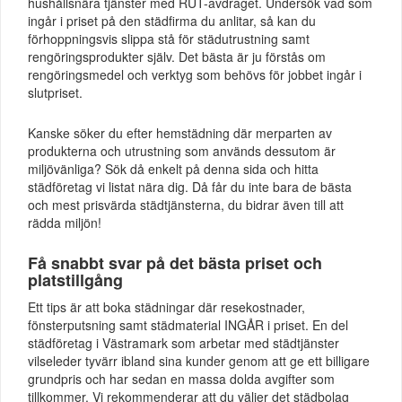
hushållsnära tjänster med RUT-avdraget. Undersök vad som
ingår i priset på den städfirma du anlitar, så kan du
förhoppningsvis slippa stå för städutrustning samt
rengöringsprodukter själv. Det bästa är ju förstås om
rengöringsmedel och verktyg som behövs för jobbet ingår i
slutpriset.
Kanske söker du efter hemstädning där merparten av
produkterna och utrustning som används dessutom är
miljövänliga? Sök då enkelt på denna sida och hitta
städföretag vi listat nära dig. Då får du inte bara de bästa
och mest prisvärda städtjänsterna, du bidrar även till att
rädda miljön!
Få snabbt svar på det bästa priset och
platstillgång
Ett tips är att boka städningar där resekostnader,
fönsterputsning samt städmaterial INGÅR i priset. En del
städföretag i Västramark som arbetar med städtjänster
vilseleder tyvärr ibland sina kunder genom att ge ett billigare
grundpris och har sedan en massa dolda avgifter som
tillkommer. Vi rekommenderar att du väljer det städbolag