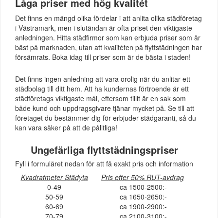
Låga priser med hög kvalitét
Det finns en mängd olika fördelar i att anlita olika städföretag
i Västramark, men i slutändan är ofta priset den viktigaste
anledningen. Hitta städfirmor som kan erbjuda priser som är
bäst på marknaden, utan att kvalitéten på flyttstädningen har
försämrats. Boka idag till priser som är de bästa i staden!
Det finns ingen anledning att vara orolig när du anlitar ett
städbolag till ditt hem. Att ha kundernas förtroende är ett
städföretags viktigaste mål, eftersom tillit är en sak som
både kund och uppdragsgivare tjänar mycket på. Se till att
företaget du bestämmer dig för erbjuder städgaranti, så du
kan vara säker på att de pålitliga!
Ungefärliga flyttstädningspriser
Fyll i formuläret nedan för att få exakt pris och information
Kvadratmeter Städyta
Pris efter 50% RUT-avdrag
0-49
ca 1500-2500:-
50-59
ca 1650-2650:-
60-69
ca 1900-2900:-
70-79
ca 2100-3100:-