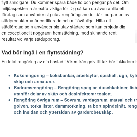
flytt smidigare. Du kommer spara både tid och pengar på det. Om
miljöaspekterna är extra viktiga för Dig så kan du även anlita ett
företag som använder sig utav rengöringsmedel där merparten av
städprodukterna är certifierade och miljövänliga. Hitta ett
städföretag som använder sig utav städare som kan erbjuda dig
en exceptionellt noggrann hemstädning, med skinande rent
resultat vid varje städuppdrag.
Vad bör ingå i en flyttstädning?
En total rengöring av din bostad i Viken från golv till tak bör inkludera
Köksrengöring – köksbänkar, arbetsytor, spishäll, ugn, kyls
skåp och armaturer.
Badrumsrengöring – Rengöring speglar, duschkabiner, lister
utanför delar av skåp och desinfekterar toalett.
Rengöring övriga rum – Sovrum, vardagsrum, matsal och trapp
golven, torka lister, dammtorkning, ta bort spindelnät, reng
och insidan och yttersidan av garderober/skåp.