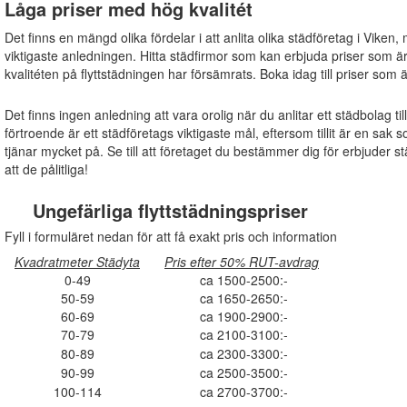
Låga priser med hög kvalitét
Det finns en mängd olika fördelar i att anlita olika städföretag i Viken,
viktigaste anledningen. Hitta städfirmor som kan erbjuda priser som ä
kvalitéten på flyttstädningen har försämrats. Boka idag till priser som 
Det finns ingen anledning att vara orolig när du anlitar ett städbolag ti
förtroende är ett städföretags viktigaste mål, eftersom tillit är en s
tjänar mycket på. Se till att företaget du bestämmer dig för erbjuder s
att de pålitliga!
Ungefärliga flyttstädningspriser
Fyll i formuläret nedan för att få exakt pris och information
Kvadratmeter Städyta
Pris efter 50% RUT-avdrag
0-49
ca 1500-2500:-
50-59
ca 1650-2650:-
60-69
ca 1900-2900:-
70-79
ca 2100-3100:-
80-89
ca 2300-3300:-
90-99
ca 2500-3500:-
100-114
ca 2700-3700:-