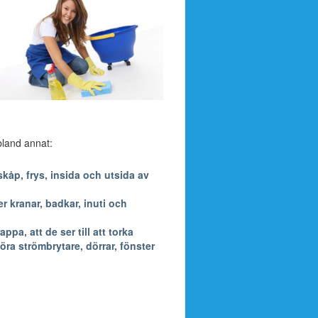
 bland annat:
kåp, frys, insida och utsida av
 kranar, badkar, inuti och
a, att de ser till att torka
öra strömbrytare, dörrar, fönster