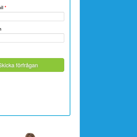
ail
*
m
Skicka förfrågan