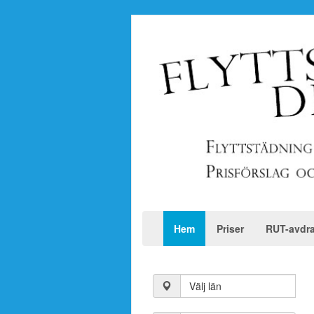
Hem
Priser
RUT-avdr
Välj län