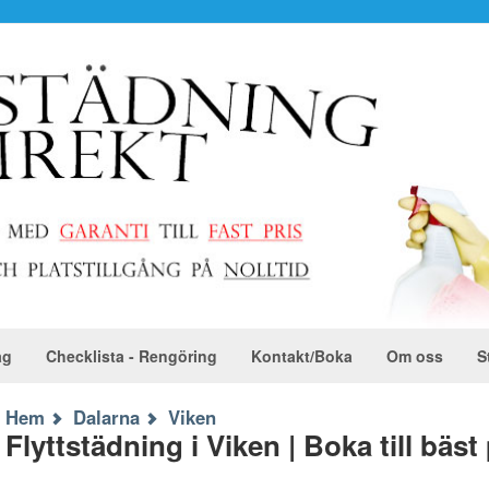
ag
Checklista - Rengöring
Kontakt/Boka
Om oss
S
Hem
Dalarna
Viken
Flyttstädning i Viken | Boka till bäst