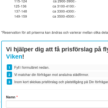
115-124
ca 2900-3900:-
125-136
ca 3100-4100:-
137-148
ca 3300-4300:-
149-159
ca 3500-4500:-
*Reservation för att priserna kan ändras och varierar mellan olika dela
Vi hjälper dig att få prisförslag på fl
Viken
!
Fyll i formuläret nedan.
Vi matchar din förfrågan mot anslutna städfirmor.
Inom kort skickas prisförslag och platstillgång på Din förfrågan
Namn
*