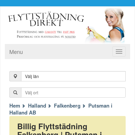
Menu
Toggle
navigati
Välj län
Hem
Halland
Falkenberg
Putsman i
Halland AB
Billig Flyttstädning
Falkenberg | Putsman i