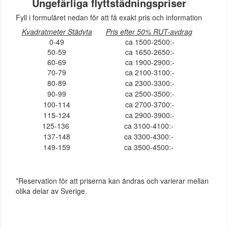
Ungefärliga flyttstädningspriser
Fyll i formuläret nedan för att få exakt pris och information
Kvadratmeter Städyta
Pris efter 50% RUT-avdrag
0-49
ca 1500-2500:-
50-59
ca 1650-2650:-
60-69
ca 1900-2900:-
70-79
ca 2100-3100:-
80-89
ca 2300-3300:-
90-99
ca 2500-3500:-
100-114
ca 2700-3700:-
115-124
ca 2900-3900:-
125-136
ca 3100-4100:-
137-148
ca 3300-4300:-
149-159
ca 3500-4500:-
*Reservation för att priserna kan ändras och varierar mellan
olika delar av Sverige.