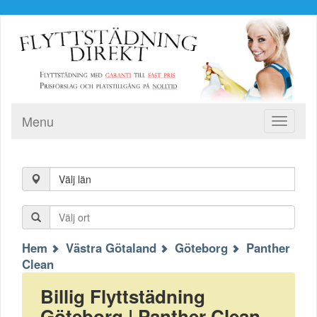
Menu
Toggle
navigati
Välj län
Hem
Västra Götaland
Göteborg
Panther
Clean
Billig Flyttstädning
Göteborg | Panther Clean