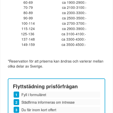
60-69
ca 1900-2900:-
70-79
ca 2100-3100:-
80-89
ca 2300-3300:-
90-99
ca 2500-3500:-
100-114
ca 2700-3700:-
115-124
ca 2900-3900:-
125-136
ca 3100-4100:-
137-148
ca 3300-4300:-
149-159
ca 3500-4500:-
*Reservation för att priserna kan ändras och varierar mellan
olika delar av Sverige.
Flyttstädning
prisförfrågan
Fyll i formuläret
Städfirma informeras om intresse
Du får inom kort offert