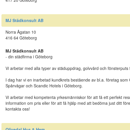
417 20 Göteborg
MJ Städkonsult AB
Norra Ågatan 10
416 64 Göteborg
MJ Städkonsult AB
- din städfirma i Göteborg
Vi arbetar med alla typer av städuppdrag, golvvård och fönsterputs 
I dag har vi en inarbetad kundkrets bestående av bl.a. företag so
Spårvägar och Scandic Hotels i Göteborg.
Vi arbetar med kompetenta yrkesmänniskor för att få ett perfekt result
information om pris eller för att få hjälp med att bedöma just ditt fö
kontakta oss!
Olivedal Hus & Hem