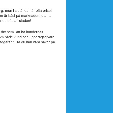
rg, men i slutändan är ofta priset
om är bäst på marknaden, utan att
är de bästa i staden!
ll ditt hem. Att ha kundernas
ak som både kund och uppdragsgivare
tädgaranti, så du kan vara säker på