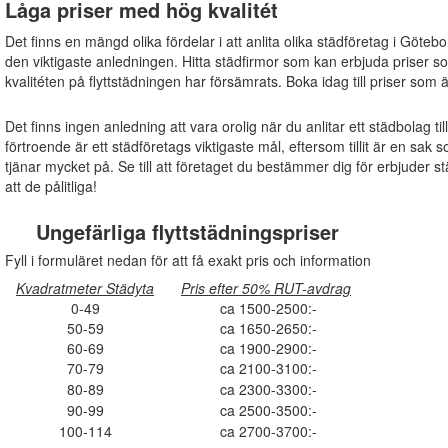
Låga priser med hög kvalitét
Det finns en mängd olika fördelar i att anlita olika städföretag i Götebo
den viktigaste anledningen. Hitta städfirmor som kan erbjuda priser s
kvalitéten på flyttstädningen har försämrats. Boka idag till priser som 
Det finns ingen anledning att vara orolig när du anlitar ett städbolag ti
förtroende är ett städföretags viktigaste mål, eftersom tillit är en s
tjänar mycket på. Se till att företaget du bestämmer dig för erbjuder s
att de pålitliga!
Ungefärliga flyttstädningspriser
Fyll i formuläret nedan för att få exakt pris och information
Kvadratmeter Städyta
Pris efter 50% RUT-avdrag
0-49
ca 1500-2500:-
50-59
ca 1650-2650:-
60-69
ca 1900-2900:-
70-79
ca 2100-3100:-
80-89
ca 2300-3300:-
90-99
ca 2500-3500:-
100-114
ca 2700-3700:-