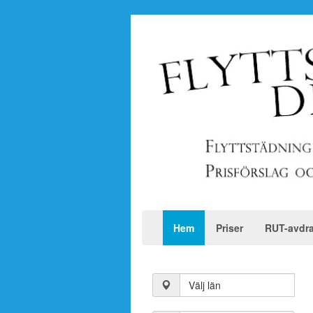
Hem
Priser
RUT-avdr
Välj län