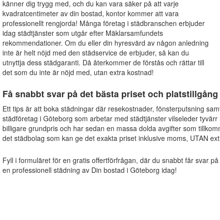
känner dig trygg med, och du kan vara säker på att varje
kvadratcentimeter av din bostad, kontor kommer att vara
professionellt rengjorda! Många företag i städbranschen erbjuder
idag städtjänster som utgår efter Mäklarsamfundets
rekommendationer. Om du eller din hyresvärd av någon anledning
inte är helt nöjd med den städservice de erbjuder, så kan du
utnyttja dess städgaranti. Då återkommer de förstås och rättar till
det som du inte är nöjd med, utan extra kostnad!
Få snabbt svar på det bästa priset och platstillgång
Ett tips är att boka städningar där resekostnader, fönsterputsning sam
städföretag i Göteborg som arbetar med städtjänster vilseleder tyvärr
billigare grundpris och har sedan en massa dolda avgifter som tillkom
det städbolag som kan ge det exakta priset inklusive moms, UTAN extr
Fyll i formuläret för en gratis offertförfrågan, där du snabbt får svar på
en professionell städning av Din bostad i Göteborg idag!