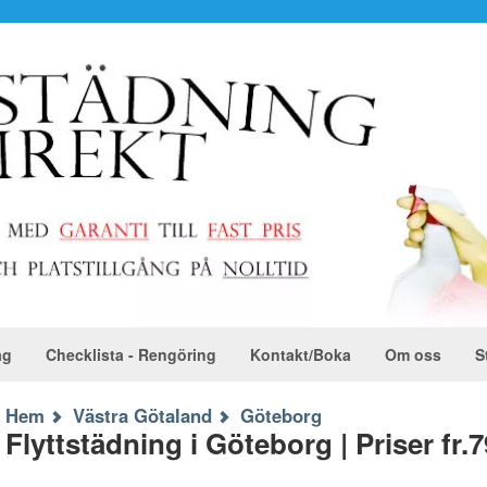
ag
Checklista - Rengöring
Kontakt/Boka
Om oss
S
Hem
Västra Götaland
Göteborg
Flyttstädning i Göteborg | Priser fr.7