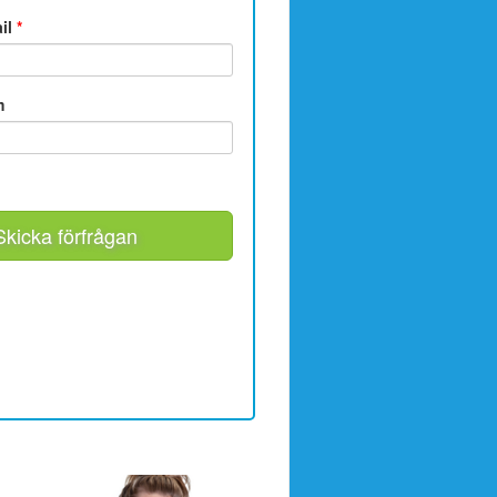
ail
*
m
Skicka förfrågan