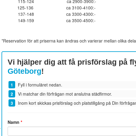
115-124
ca 2900-3900:-
125-136
ca 3100-4100:-
137-148
ca 3300-4300:-
149-159
ca 3500-4500:-
*Reservation för att priserna kan ändras och varierar mellan olika dela
Vi hjälper dig att få prisförslag på fl
Göteborg
!
Fyll i formuläret nedan.
Vi matchar din förfrågan mot anslutna städfirmor.
Inom kort skickas prisförslag och platstillgång på Din förfrågan
Namn
*