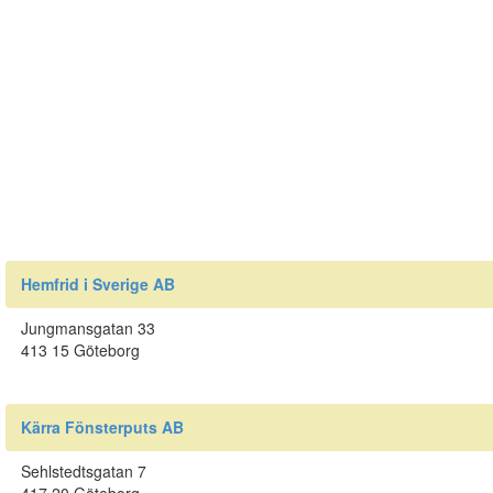
Hemfrid i Sverige AB
Jungmansgatan 33
413 15 Göteborg
Kärra Fönsterputs AB
Sehlstedtsgatan 7