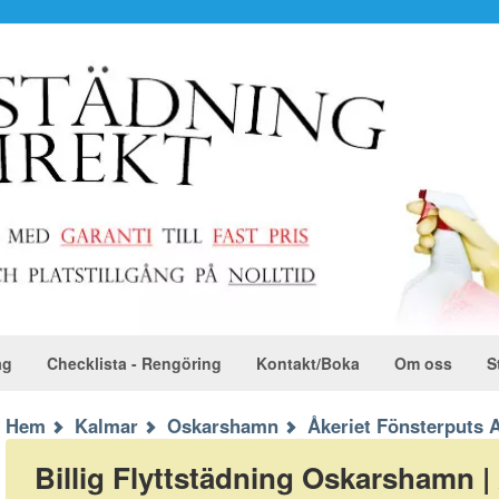
ag
Checklista - Rengöring
Kontakt/Boka
Om oss
S
Hem
Kalmar
Oskarshamn
Åkeriet Fönsterputs 
Billig Flyttstädning Oskarshamn | 