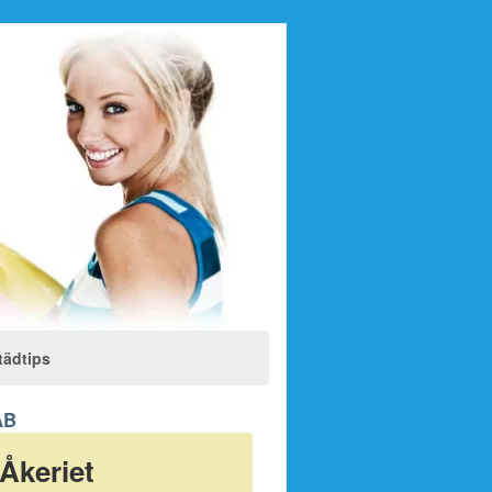
tädtips
AB
Åkeriet