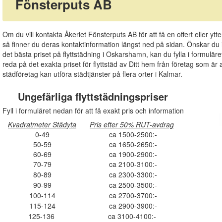
Fönsterputs AB
Om du vill kontakta Åkeriet Fönsterputs AB för att få en offert eller ytt
så finner du deras kontaktinformation längst ned på sidan. Önskar du i
det bästa priset på flyttstädning i Oskarshamn, kan du fylla i formul
reda på det exakta priset för flyttstäd av Ditt hem från företag som är an
städföretag kan utföra städtjänster på flera orter i Kalmar.
Ungefärliga flyttstädningspriser
Fyll i formuläret nedan för att få exakt pris och information
Kvadratmeter Städyta
Pris efter 50% RUT-avdrag
0-49
ca 1500-2500:-
50-59
ca 1650-2650:-
60-69
ca 1900-2900:-
70-79
ca 2100-3100:-
80-89
ca 2300-3300:-
90-99
ca 2500-3500:-
100-114
ca 2700-3700:-
115-124
ca 2900-3900:-
125-136
ca 3100-4100:-