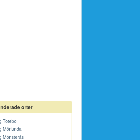
derade orter
ng Totebo
ng Mörlunda
ng Mönsterås