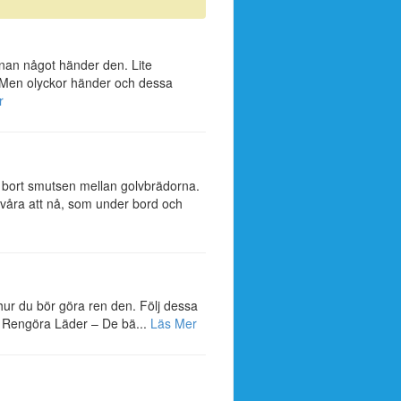
nnan något händer den. Lite
. Men olyckor händer och dessa
r
bort smutsen mellan golvbrädorna.
svåra att nå, som under bord och
t hur du bör göra ren den. Följ dessa
ss. Rengöra Läder – De bä...
Läs Mer