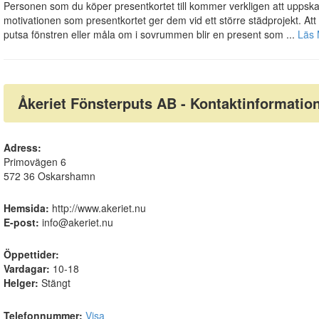
Personen som du köper presentkortet till kommer verkligen att uppska
motivationen som presentkortet ger dem vid ett större städprojekt. Att 
putsa fönstren eller måla om i sovrummen blir en present som ...
Läs 
Åkeriet Fönsterputs AB - Kontaktinformatio
Adress:
Primovägen 6
572 36 Oskarshamn
Hemsida:
http://www.akeriet.nu
E-post:
info@akeriet.nu
Öppettider:
Vardagar:
10-18
Helger:
Stängt
Telefonnummer:
Visa