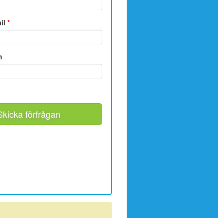
ail
*
m
Skicka förfrågan