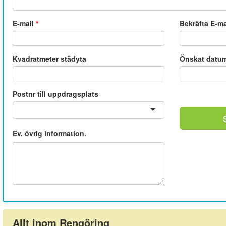
E-mail
*
Bekräfta E-m
Kvadratmeter städyta
Önskat datu
Postnr till uppdragsplats
Ev. övrig information.
Allt inom Rengöring