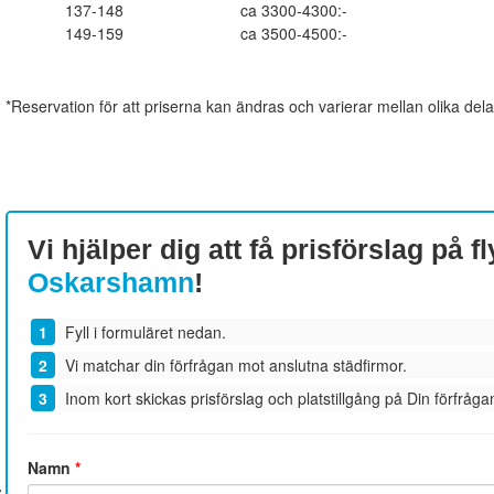
137-148
ca 3300-4300:-
149-159
ca 3500-4500:-
*Reservation för att priserna kan ändras och varierar mellan olika dela
Vi hjälper dig att få prisförslag på fl
Oskarshamn
!
Fyll i formuläret nedan.
Vi matchar din förfrågan mot anslutna städfirmor.
Inom kort skickas prisförslag och platstillgång på Din förfrågan
Namn
*