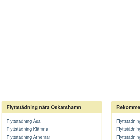
Flyttstädning nära Oskarshamn
Rekommen
Flyttstädning Åsa
Flyttstädni
Flyttstädning Klämna
Flyttstädni
Flyttstädning Ärnemar
Flyttstädni