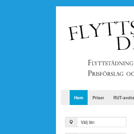
Hem
Priser
RUT-avdr
Välj län