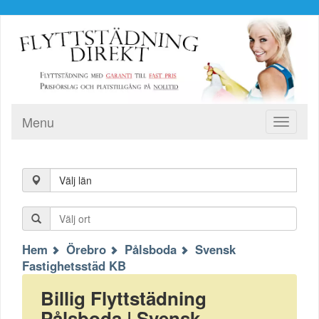
Menu
Toggle
navigati
Välj län
Hem
Örebro
Pålsboda
Svensk
Fastighetsstäd KB
Billig Flyttstädning
Pålsboda | Svensk