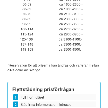
50-59
ca 1650-2650:-
60-69
ca 1900-2900:-
70-79
ca 2100-3100:-
80-89
ca 2300-3300:-
90-99
ca 2500-3500:-
100-114
ca 2700-3700:-
115-124
ca 2900-3900:-
125-136
ca 3100-4100:-
137-148
ca 3300-4300:-
149-159
ca 3500-4500:-
*Reservation för att priserna kan ändras och varierar mellan
olika delar av Sverige.
Flyttstädning
prisförfrågan
Fyll i formuläret
Städfirma informeras om intresse