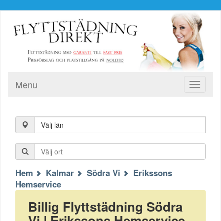
Menu
Toggle
navigati
Välj län
Hem
Kalmar
Södra Vi
Erikssons
Hemservice
Billig Flyttstädning Södra
Vi | Erikssons Hemservice