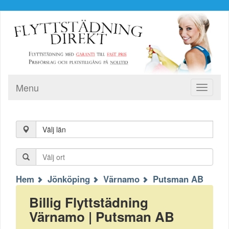
Menu
Toggle
navigati
Välj län
Hem
Jönköping
Värnamo
Putsman AB
Billig Flyttstädning
Värnamo | Putsman AB