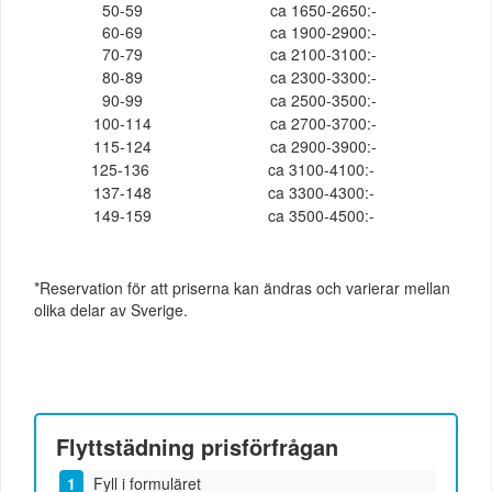
50-59
ca 1650-2650:-
60-69
ca 1900-2900:-
70-79
ca 2100-3100:-
80-89
ca 2300-3300:-
90-99
ca 2500-3500:-
100-114
ca 2700-3700:-
115-124
ca 2900-3900:-
125-136
ca 3100-4100:-
137-148
ca 3300-4300:-
149-159
ca 3500-4500:-
*Reservation för att priserna kan ändras och varierar mellan
olika delar av Sverige.
Flyttstädning
prisförfrågan
Fyll i formuläret