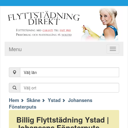
Menu
Toggle
navigati
Välj län
Hem
Skåne
Ystad
Johansens
Fönsterputs
Billig Flyttstädning Ystad |
Johansens Fönsterputs