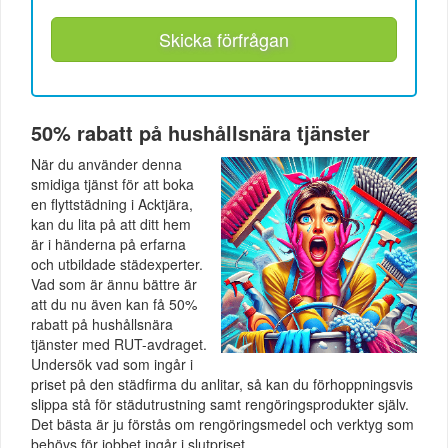
Skicka förfrågan
50% rabatt på hushållsnära tjänster
När du använder denna
smidiga tjänst för att boka
en flyttstädning i Acktjära,
kan du lita på att ditt hem
är i händerna på erfarna
och utbildade städexperter.
Vad som är ännu bättre är
att du nu även kan få 50%
rabatt på hushållsnära
tjänster med RUT-avdraget.
Undersök vad som ingår i
priset på den städfirma du anlitar, så kan du förhoppningsvis
slippa stå för städutrustning samt rengöringsprodukter själv.
Det bästa är ju förstås om rengöringsmedel och verktyg som
behövs för jobbet ingår i slutpriset.