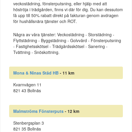
veckostädning, fönsterputsning, eller hjälp med att
höströja i trädgården, finns vi där för dig. Du kan dessutom
få upp till 50% rabatt direkt på fakturan genom avdragen
för hushållsnära tjänster och ROT.
Några av våra tjänster: Veckostädning - Storstädning -
Flyttstädning - Byggstädning - Golvvård - Fönsterputsning
- Fastighetsskötsel - Trädgårdsskötsel - Sanering -
Tvättning - Snöskottning.
Mona & Ninas Städ HB
- 11 km
Kvarnvägen 11
821 43 Bollnäs
Malmströms Fönsterputs
- 12 km
Stenbergsplan 3
821 35 Bollnäs