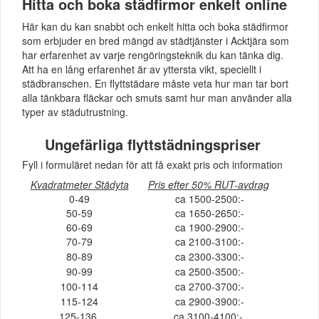
Hitta och boka städfirmor enkelt online
Här kan du kan snabbt och enkelt hitta och boka städfirmor
som erbjuder en bred mängd av städtjänster i Acktjära som
har erfarenhet av varje rengöringsteknik du kan tänka dig.
Att ha en lång erfarenhet är av yttersta vikt, speciellt i
städbranschen. En flyttstädare måste veta hur man tar bort
alla tänkbara fläckar och smuts samt hur man använder alla
typer av städutrustning.
Ungefärliga flyttstädningspriser
Fyll i formuläret nedan för att få exakt pris och information
Kvadratmeter Städyta
Pris efter 50% RUT-avdrag
0-49
ca 1500-2500:-
50-59
ca 1650-2650:-
60-69
ca 1900-2900:-
70-79
ca 2100-3100:-
80-89
ca 2300-3300:-
90-99
ca 2500-3500:-
100-114
ca 2700-3700:-
115-124
ca 2900-3900:-
125-136
ca 3100-4100:-