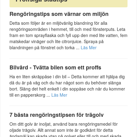
Rengöringstips som värnar om miljön
Detta som följer är en miljövänlig blandning för alla
rengöringsområden i hemmet, till och med fönsterputs. Leta
fram en tom sprayflaska och fyll upp den med lite vatten, fem
matskedar vinäger och lite citronjuice. Spraya på
blandningen på fönstret och torka ...
Läs Mer
Bilvård - Tvätta bilen som ett proffs
Ha en liten skräppåse i din bil – Detta kommer att hjälpa dig
då du är på väg och du har något som du behöver slänga
bort. Släng det helt enkelt i din soppåse och när du kommer
till en papperskorg ...
Läs Mer
7 bästa rengöringstipsen för trägolv
Om ditt golv är inoljat, använd bara rengöringsmedel för
oljade trägolv. Allt annat som inte är godkänt för detta
ändamål kan skada ytan på golvet eller till och med skada