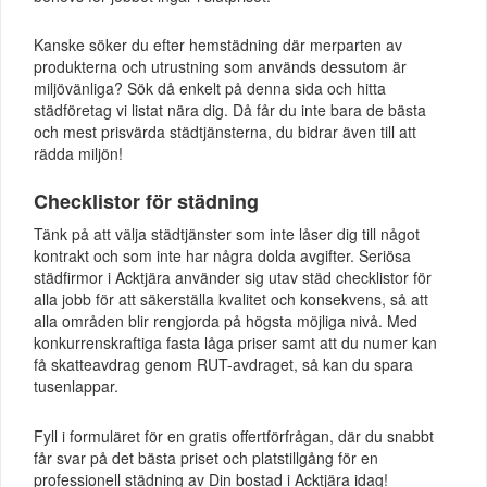
Kanske söker du efter hemstädning där merparten av
produkterna och utrustning som används dessutom är
miljövänliga? Sök då enkelt på denna sida och hitta
städföretag vi listat nära dig. Då får du inte bara de bästa
och mest prisvärda städtjänsterna, du bidrar även till att
rädda miljön!
Checklistor för städning
Tänk på att välja städtjänster som inte låser dig till något
kontrakt och som inte har några dolda avgifter. Seriösa
städfirmor i Acktjära använder sig utav städ checklistor för
alla jobb för att säkerställa kvalitet och konsekvens, så att
alla områden blir rengjorda på högsta möjliga nivå. Med
konkurrenskraftiga fasta låga priser samt att du numer kan
få skatteavdrag genom RUT-avdraget, så kan du spara
tusenlappar.
Fyll i formuläret för en gratis offertförfrågan, där du snabbt
får svar på det bästa priset och platstillgång för en
professionell städning av Din bostad i Acktjära idag!