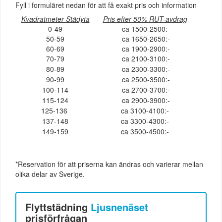
Fyll i formuläret nedan för att få exakt pris och information
Kvadratmeter Städyta
Pris efter 50% RUT-avdrag
0-49
ca 1500-2500:-
50-59
ca 1650-2650:-
60-69
ca 1900-2900:-
70-79
ca 2100-3100:-
80-89
ca 2300-3300:-
90-99
ca 2500-3500:-
100-114
ca 2700-3700:-
115-124
ca 2900-3900:-
125-136
ca 3100-4100:-
137-148
ca 3300-4300:-
149-159
ca 3500-4500:-
*Reservation för att priserna kan ändras och varierar mellan
olika delar av Sverige.
Flyttstädning
Ljusnenäset
prisförfrågan