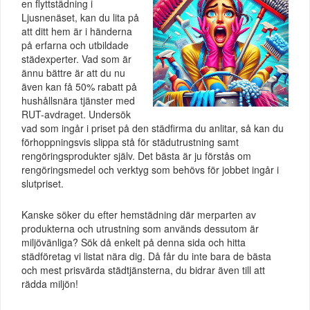
en flyttstädning i
Ljusnenäset, kan du lita på
att ditt hem är i händerna
på erfarna och utbildade
städexperter. Vad som är
ännu bättre är att du nu
även kan få 50% rabatt på
hushållsnära tjänster med
RUT-avdraget. Undersök
vad som ingår i priset på den städfirma du anlitar, så kan du
förhoppningsvis slippa stå för städutrustning samt
rengöringsprodukter själv. Det bästa är ju förstås om
rengöringsmedel och verktyg som behövs för jobbet ingår i
slutpriset.
Kanske söker du efter hemstädning där merparten av
produkterna och utrustning som används dessutom är
miljövänliga? Sök då enkelt på denna sida och hitta
städföretag vi listat nära dig. Då får du inte bara de bästa
och mest prisvärda städtjänsterna, du bidrar även till att
rädda miljön!