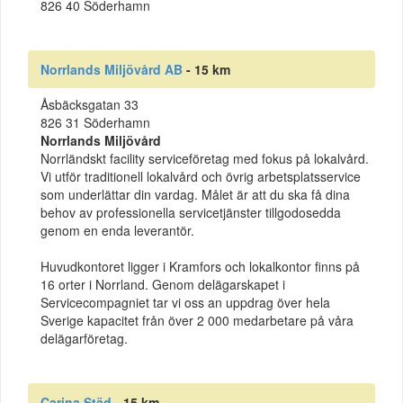
826 40 Söderhamn
Norrlands Miljövård AB
- 15 km
Åsbäcksgatan 33
826 31 Söderhamn
Norrlands Miljövård
Norrländskt facility serviceföretag med fokus på lokalvård.
Vi utför traditionell lokalvård och övrig arbetsplatsservice
som underlättar din vardag. Målet är att du ska få dina
behov av professionella servicetjänster tillgodosedda
genom en enda leverantör.
Huvudkontoret ligger i Kramfors och lokalkontor finns på
16 orter i Norrland. Genom delägarskapet i
Servicecompagniet tar vi oss an uppdrag över hela
Sverige kapacitet från över 2 000 medarbetare på våra
delägarföretag.
Carina Städ
- 15 km