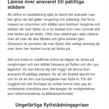
Lämna över ansvaret till pålitliga
städare
Att utföra en slutstädning själv är bland det svåraste man
kan göra när det gäller rengöring och städning. Det finns
massor av utrymmen och ställen som behöver rengöras och
städas när man flyttar ut ur en bostad som man normalt sett
inte tänker på att städa. Utför man städningen själv riskerar
man att man får åka tillbaka och göra arbetet igen.
Dessutom är perioden då man flyttar ofta väldigt stressig då
man även har mycket annat att tänka på.
Sök och boka en städfirma online så slipper du tänka på
rengöringen och kan istället fokusera på flytten och din nya
lägenhet. Du kan känna dig helt trygg i att lämna över
ansvaret till pålitliga städare, för att din bostad ska bli ren
och fin så att den nya hyresgästen kan flytta in. För din
trygghet bör det företaget du anlitar kunna visa upp en
omfattande checklista som återspeglar de renlighetskrav
som rekommenderas av Mäklarsamfundet.
Ungefärliga flyttstädningspriser