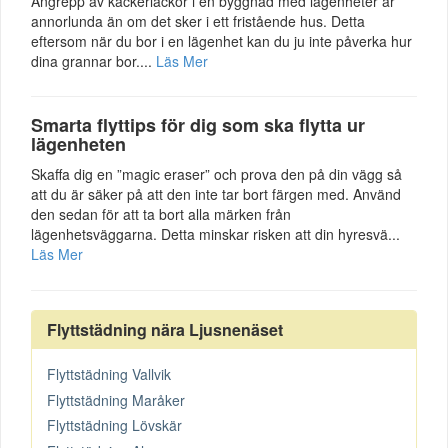
Angrepp av kackerlackor i en byggnad med lägenheter är
annorlunda än om det sker i ett fristående hus. Detta
eftersom när du bor i en lägenhet kan du ju inte påverka hur
dina grannar bor....
Läs Mer
Smarta flyttips för dig som ska flytta ur
lägenheten
Skaffa dig en ”magic eraser” och prova den på din vägg så
att du är säker på att den inte tar bort färgen med. Använd
den sedan för att ta bort alla märken från
lägenhetsväggarna. Detta minskar risken att din hyresvä...
Läs Mer
Flyttstädning nära Ljusnenäset
Flyttstädning Vallvik
Flyttstädning Maråker
Flyttstädning Lövskär