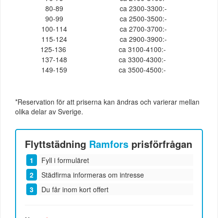
80-89
ca 2300-3300:-
90-99
ca 2500-3500:-
100-114
ca 2700-3700:-
115-124
ca 2900-3900:-
125-136
ca 3100-4100:-
137-148
ca 3300-4300:-
149-159
ca 3500-4500:-
*Reservation för att priserna kan ändras och varierar mellan
olika delar av Sverige.
Flyttstädning
Ramfors
prisförfrågan
Fyll i formuläret
Städfirma informeras om intresse
Du får inom kort offert