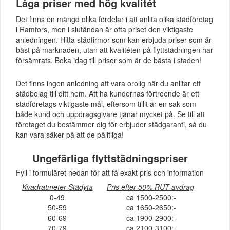
Låga priser med hög kvalitét
Det finns en mängd olika fördelar i att anlita olika städföretag
i Ramfors, men i slutändan är ofta priset den viktigaste
anledningen. Hitta städfirmor som kan erbjuda priser som är
bäst på marknaden, utan att kvalitéten på flyttstädningen har
försämrats. Boka idag till priser som är de bästa i staden!
Det finns ingen anledning att vara orolig när du anlitar ett
städbolag till ditt hem. Att ha kundernas förtroende är ett
städföretags viktigaste mål, eftersom tillit är en sak som
både kund och uppdragsgivare tjänar mycket på. Se till att
företaget du bestämmer dig för erbjuder städgaranti, så du
kan vara säker på att de pålitliga!
Ungefärliga flyttstädningspriser
Fyll i formuläret nedan för att få exakt pris och information
Kvadratmeter Städyta
Pris efter 50% RUT-avdrag
0-49
ca 1500-2500:-
50-59
ca 1650-2650:-
60-69
ca 1900-2900:-
70-79
ca 2100-3100:-