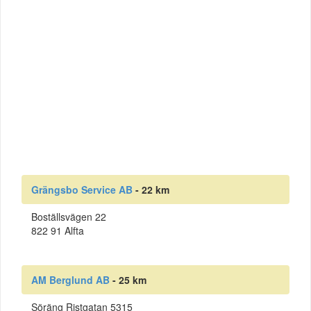
Grängsbo Service AB
- 22 km
Boställsvägen 22
822 91 Alfta
AM Berglund AB
- 25 km
Söräng Ristgatan 5315