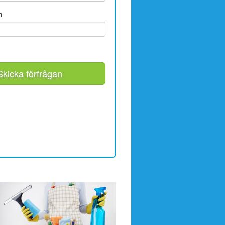
m
Skicka förfrågan