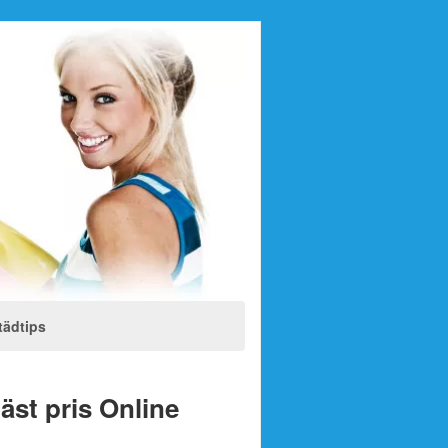
tädtips
bäst pris Online