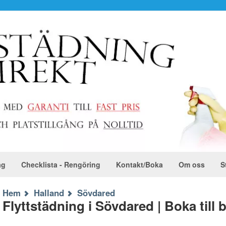
ag
Checklista - Rengöring
Kontakt/Boka
Om oss
S
Hem
Halland
Sövdared
Flyttstädning i Sövdared | Boka till 