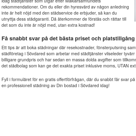
idag städtjänster som utgår efter Mäklarsamfundets
rekommendationer. Om du eller din hyresvärd av någon anledning
inte är helt nöjd med den städservice de erbjuder, så kan du
utnyttja dess städgaranti. Då återkommer de förstås och rättar till
det som du inte är nöjd med, utan extra kostnad!
Få snabbt svar på det bästa priset och platstillgång
Ett tips är att boka städningar där resekostnader, fönsterputsning sam
städföretag i Sövdared som arbetar med städtjänster vilseleder tyvärr
billigare grundpris och har sedan en massa dolda avgifter som tillkom
det städbolag som kan ge det exakta priset inklusive moms, UTAN extr
Fyll i formuläret för en gratis offertförfrågan, där du snabbt får svar på
en professionell städning av Din bostad i Sövdared idag!