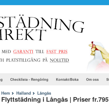
ag
Checklista - Rengöring
Kontakt/Boka
Om oss
S
Hem
Halland
Långås
Flyttstädning i Långås | Priser fr.795