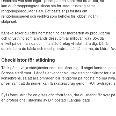
Undersök vad som ingår i priset på den städfirma du anlitar, så
kan du förhoppningsvis slippa stå för städutrustning samt
rengöringsprodukter själv. Det bästa är ju förstås om
rengöringsmedel och verktyg som behövs för jobbet ingår i
slutpriset.
Kanske söker du efter hemstädning där merparten av produkterna
och utrustning som används dessutom är miljövänliga? Sök då
enkelt på denna sida och hitta städföretag vi listat nära dig. Då får
du inte bara de bästa och mest prisvärda städtjänsterna, du bidrar även 
Checklistor för städning
Tänk på att välja städtjänster som inte låser dig till något kontrakt och
Seriösa städfirmor i Långås använder sig utav städ checklistor för alla j
konsekvens, så att alla områden blir rengjorda på högsta möjliga nivå
priser samt att du numer kan få skatteavdrag genom RUT-avdraget, s
Fyll i formuläret för en gratis offertförfrågan, där du snabbt får svar på
en professionell städning av Din bostad i Långås idag!