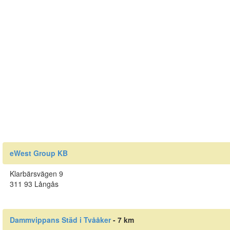
eWest Group KB
Klarbärsvägen 9
311 93 Långås
Dammvippans Städ i Tvååker
- 7 km