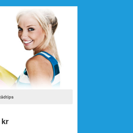
tädtips
 kr