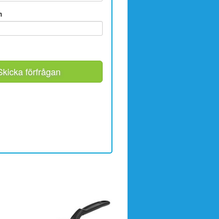
m
Skicka förfrågan