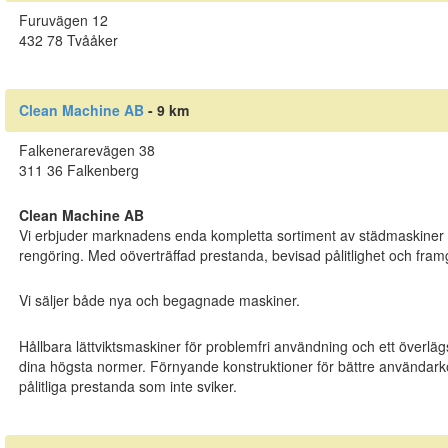
Furuvägen 12
432 78 Tvååker
Clean Machine AB
- 9 km
Falkenerarevägen 38
311 36 Falkenberg
Clean Machine AB
Vi erbjuder marknadens enda kompletta sortiment av städmaskiner oc
rengöring. Med oöverträffad prestanda, bevisad pålitlighet och framg
Vi säljer både nya och begagnade maskiner.
Hållbara lättviktsmaskiner för problemfri användning och ett överlä
dina högsta normer. Förnyande konstruktioner för bättre användarko
pålitliga prestanda som inte sviker.