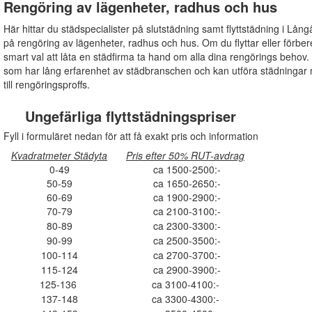
Rengöring av lägenheter, radhus och hus
Här hittar du städspecialister på slutstädning samt flyttstädning i Lång
på rengöring av lägenheter, radhus och hus. Om du flyttar eller förberede
smart val att låta en städfirma ta hand om alla dina rengörings behov. E
som har lång erfarenhet av städbranschen och kan utföra städningar
till rengöringsproffs.
Ungefärliga flyttstädningspriser
Fyll i formuläret nedan för att få exakt pris och information
Kvadratmeter Städyta
Pris efter 50% RUT-avdrag
0-49
ca 1500-2500:-
50-59
ca 1650-2650:-
60-69
ca 1900-2900:-
70-79
ca 2100-3100:-
80-89
ca 2300-3300:-
90-99
ca 2500-3500:-
100-114
ca 2700-3700:-
115-124
ca 2900-3900:-
125-136
ca 3100-4100:-
137-148
ca 3300-4300:-