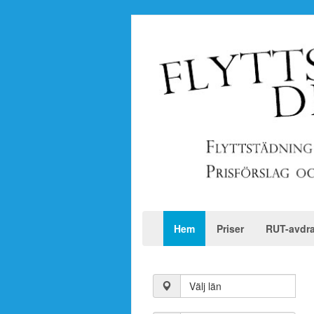
Hem
Priser
RUT-avdr
Välj län