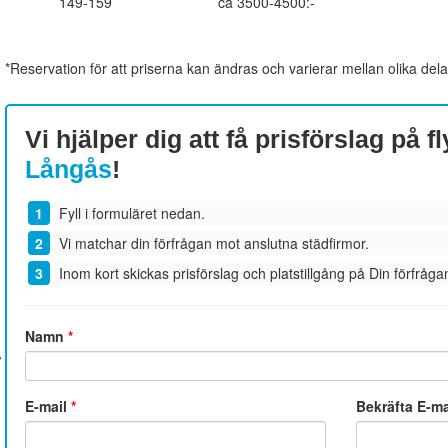
149-159
ca 3500-4500:-
*Reservation för att priserna kan ändras och varierar mellan olika dela
Vi hjälper dig att få prisförslag på fl
Långås
!
Fyll i formuläret nedan.
Vi matchar din förfrågan mot anslutna städfirmor.
Inom kort skickas prisförslag och platstillgång på Din förfrågan
Namn
*
E-mail
*
Bekräfta E-m