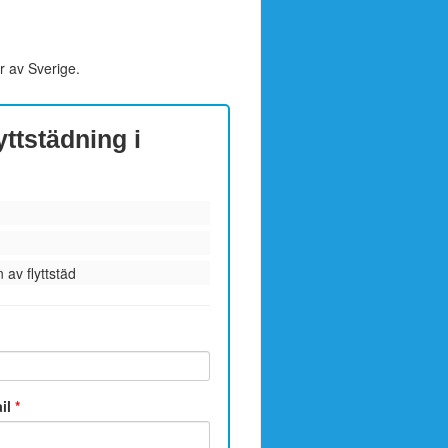
r av Sverige.
yttstädning i
 av flyttstäd
ail
*