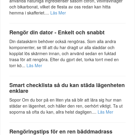
använda naturliga ingredienser såsom citron, vitvinsvinäger
och bikarbonat, vilket de flesta av oss redan kan hitta
hemma i skafferiet....
Läs Mer
Rengör din dator - Enkelt och snabbt
Din dataskärm behöver också rengöras. Som alla andra
komponenter, se till att du har dragit ur alla sladdar och
kopplat lös skärmen innan, och använd sedan en fuktad
trasa för att rengöra. Efter du gjort det, torka torrt med en
torr kö...
Läs Mer
Smart checklista så du kan städa lägenheten
enklare
Sopor Om du bor på en liten yta så blir att lära sig hur man
städar en lägenhet, och håller den ren, oerhört viktigt. Ta ut
soporna så ofta du kan, allra helst dagligen....
Läs Mer
Rengöringstips för en ren bäddmadrass