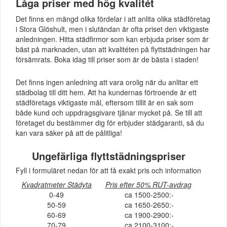
Låga priser med hög kvalitét
Det finns en mängd olika fördelar i att anlita olika städföretag
i Stora Glöshult, men i slutändan är ofta priset den viktigaste
anledningen. Hitta städfirmor som kan erbjuda priser som är
bäst på marknaden, utan att kvalitéten på flyttstädningen har
försämrats. Boka idag till priser som är de bästa i staden!
Det finns ingen anledning att vara orolig när du anlitar ett
städbolag till ditt hem. Att ha kundernas förtroende är ett
städföretags viktigaste mål, eftersom tillit är en sak som
både kund och uppdragsgivare tjänar mycket på. Se till att
företaget du bestämmer dig för erbjuder städgaranti, så du
kan vara säker på att de pålitliga!
Ungefärliga flyttstädningspriser
Fyll i formuläret nedan för att få exakt pris och information
Kvadratmeter Städyta
Pris efter 50% RUT-avdrag
0-49
ca 1500-2500:-
50-59
ca 1650-2650:-
60-69
ca 1900-2900:-
70-79
ca 2100-3100:-