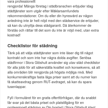
vara professionellt
rengjorda! Många företag i städbranschen erbjuder idag
städtjänster som utgår efter Mäklarsamfundets
rekommendationer. Om du eller din hyresvärd av någon
anledning inte är helt nöjd med den städservice de erbjuder,
så kan du utnyttja dess städgaranti. Då återkommer de
förstås och rättar till det som du inte är nöjd med, utan extra
kostnad!
Checklistor för städning
Tänk på att välja städtjänster som inte låser dig till något
kontrakt och som inte har några dolda avgifter. Seriösa
städfirmor i Stora Glöshult använder sig utav städ checklistor
för alla jobb för att säkerställa kvalitet och konsekvens, så att
alla områden blir rengjorda på högsta möjliga nivå. Med
konkurrenskraftiga fasta låga priser samt att du numer kan
få skatteavdrag genom RUT-avdraget, så kan du spara
tusenlappar.
Fyll i formuläret för en gratis offertförfrågan, där du snabbt
får svar på det bästa priset och platstillgång för en
professionell städning av Din bostad i Stora Glöshult idag!