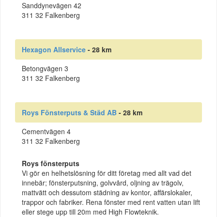
Sanddynevägen 42
311 32 Falkenberg
Hexagon Allservice
- 28 km
Betongvägen 3
311 32 Falkenberg
Roys Fönsterputs & Städ AB
- 28 km
Cementvägen 4
311 32 Falkenberg
Roys fönsterputs
Vi gör en helhetslösning för ditt företag med allt vad det
innebär; fönsterputsning, golvvård, oljning av trägolv,
mattvätt och dessutom städning av kontor, affärslokaler,
trappor och fabriker. Rena fönster med rent vatten utan lift
eller stege upp till 20m med High Flowteknik.