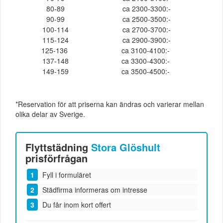
80-89
ca 2300-3300:-
90-99
ca 2500-3500:-
100-114
ca 2700-3700:-
115-124
ca 2900-3900:-
125-136
ca 3100-4100:-
137-148
ca 3300-4300:-
149-159
ca 3500-4500:-
*Reservation för att priserna kan ändras och varierar mellan
olika delar av Sverige.
Flyttstädning
Stora Glöshult
prisförfrågan
Fyll i formuläret
Städfirma informeras om intresse
Du får inom kort offert